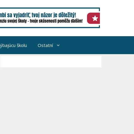
hýbajúcu školu
Ostatní