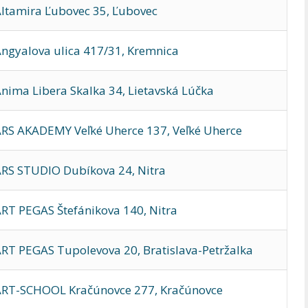
ltamira Ľubovec 35, Ľubovec
ngyalova ulica 417/31, Kremnica
ima Libera Skalka 34, Lietavská Lúčka
RS AKADEMY Veľké Uherce 137, Veľké Uherce
RS STUDIO Dubíkova 24, Nitra
RT PEGAS Štefánikova 140, Nitra
T PEGAS Tupolevova 20, Bratislava-Petržalka
ART-SCHOOL Kračúnovce 277, Kračúnovce