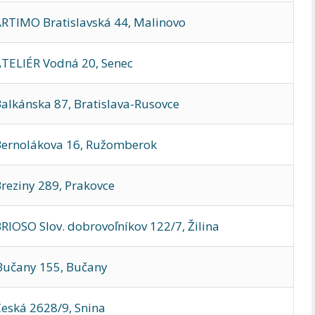
RTIMO Bratislavská 44, Malinovo
TELIÉR Vodná 20, Senec
lkánska 87, Bratislava-Rusovce
Bernolákova 16, Ružomberok
eziny 289, Prakovce
IOSO Slov. dobrovoľníkov 122/7, Žilina
Bučany 155, Bučany
eská 2628/9, Snina