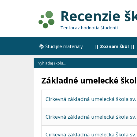
Preskočiť
Recenzie š
na
obsah
Tentoraz hodnotia študenti
📚 Študijné materiály
|| Zoznam škôl ||
Základné umelecké škol
Cirkevná základná umelecká škola sv
Cirkevná základná umelecká škola sv. 
Cirkevná základná umelecká škola sv.