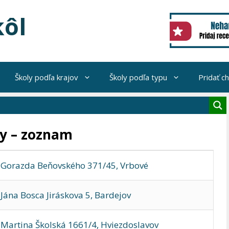
kôl
Školy podľa krajov
Školy podľa typu
Pridať c
y – zoznam
. Gorazda Beňovského 371/45, Vrbové
Jána Bosca Jiráskova 5, Bardejov
 Martina Školská 1661/4, Hviezdoslavov