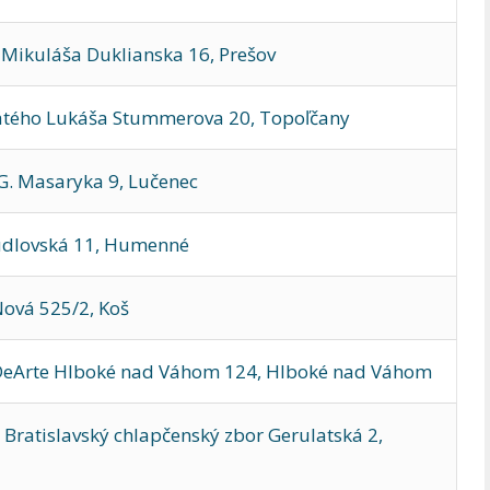
 Mikuláša Duklianska 16, Prešov
vätého Lukáša Stummerova 20, Topoľčany
G. Masaryka 9, Lučenec
udlovská 11, Humenné
ová 525/2, Koš
DeArte Hlboké nad Váhom 124, Hlboké nad Váhom
Bratislavský chlapčenský zbor Gerulatská 2,