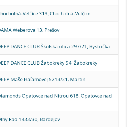
ocholná-Velčice 313, Chocholná-Velčice
DAMA Weberova 13, Prešov
EEP DANCE CLUB Školská ulica 297/21, Bystrička
DEEP DANCE CLUB Žabokreky 54, Žabokreky
DEEP Maše Haľamovej 5213/21, Martin
iamonds Opatovce nad Nitrou 618, Opatovce nad
lhý Rad 1433/30, Bardejov