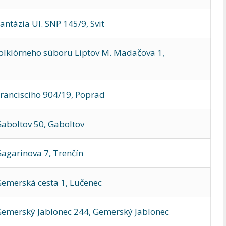
tázia Ul. SNP 145/9, Svit
olklórneho súboru Liptov M. Madačova 1,
rancisciho 904/19, Poprad
aboltov 50, Gaboltov
agarinova 7, Trenčín
emerská cesta 1, Lučenec
emerský Jablonec 244, Gemerský Jablonec