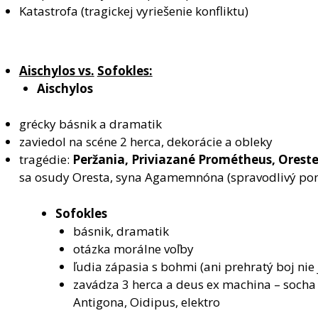
Katastrofa (tragickej vyriešenie konfliktu)
Aischylos vs.
Sofokles:
Aischylos
grécky básnik a dramatik
zaviedol na scéne 2 herca, dekorácie a obleky
tragédie:
Peržania, Priviazané Prométheus, Oreste
sa osudy Oresta, syna Agamemnóna (spravodlivý pom
Sofokles
básnik, dramatik
otázka morálne voľby
ľudia zápasia s bohmi (ani prehratý boj nie
zavádza 3 herca a deus ex machina – socha b
Antigona, Oidipus, elektro