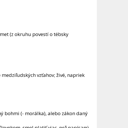
met (z okruhu povestí o tébsky
 medziľudských vzťahov; živé, napriek
aný bohmi (- morálka), alebo zákon daný
človekom, smel platiť viac, než napísaný