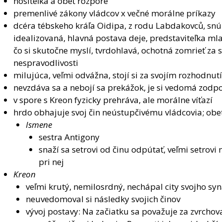
nositeľka a obeť rozpore
premenlivé zákony vládcov x večné morálne príkazy
dcéra tébskeho kráľa Oidipa, z rodu Labdakovců, snú
idealizovaná, hlavná postava deje, predstaviteľka mla
čo si skutočne myslí, tvrdohlavá, ochotná zomrieť za 
nespravodlivosti
milujúca, veľmi odvážna, stojí si za svojím rozhodnu
nevzdáva sa a nebojí sa prekážok, je si vedomá zodpo
v spore s Kreon fyzicky prehráva, ale morálne víťazí
hrdo obhajuje svoj čin neústupčivému vládcovia; obe
Ismene
sestra Antigony
snaží sa setrovi od činu odpútať, veľmi setrovi m
pri nej
Kreon
veľmi krutý, nemilosrdný, nechápal city svojho sy
neuvedomoval si následky svojich činov
vývoj postavy: Na začiatku sa považuje za zvrcho