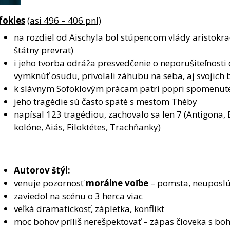
fokles
(asi 496 – 406 pnl)
na rozdiel od Aischyla bol stúpencom vlády aristokra
štátny prevrat)
i jeho tvorba odráža presvedčenie o neporušiteľnosti o
vymknúť osudu, privolali záhubu na seba, aj svojich 
k slávnym Sofoklovým prácam patrí popri spomenutej
jeho tragédie sú často späté s mestom Théby
napísal 123 tragédiou, zachovalo sa len 7 (Antigona, 
kolóne, Aiás, Filoktétes, Trachňanky)
Autorov štýl:
venuje pozornosť
morálne voľbe
– pomsta, neuposlú
zaviedol na scénu o 3 herca viac
veľká dramatickosť, zápletka, konflikt
moc bohov príliš nerešpektovať – zápas človeka s boh