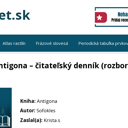
et.sk
Atlas rastlín
Frázové slovesá
Periodická tabuľka prvko
ntigona – čitateľský denník (rozbor
Kniha:
Antigona
Autor:
Sofokles
Zaslal(a):
Krista.s