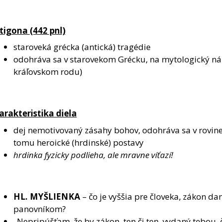
tigona (442 pnl)
staroveká grécka (antická) tragédie
odohráva sa v starovekom Grécku, na mytologický ná
kráľovskom rodu)
arakteristika diela
dej nemotivovaný zásahy bohov, odohráva sa v rovine
tomu heroické (hrdinské) postavy
hrdinka fyzicky podlieha, ale mravne víťazí!
HL.
MYŠLIENKA
– čo je vyššia pre človeka, zákon d
panovníkom?
„Nepripúšťam, že by zákon, ten či ten, vydaný tebou, 