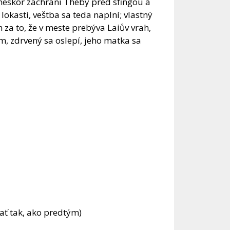
> neskôr zachráni Théby pred sfingou a
okasti, veštba sa teda naplní; vlastný
m za to, že v meste prebýva Laiův vrah,
ám, zdrvený sa oslepí, jeho matka sa
ať tak, ako predtým)