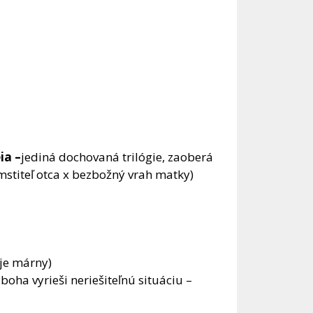
ia –
jediná dochovaná trilógie, zaoberá
stiteľ otca x bezbožný vrah matky)
 je márny)
oha vyrieši neriešiteľnú situáciu –