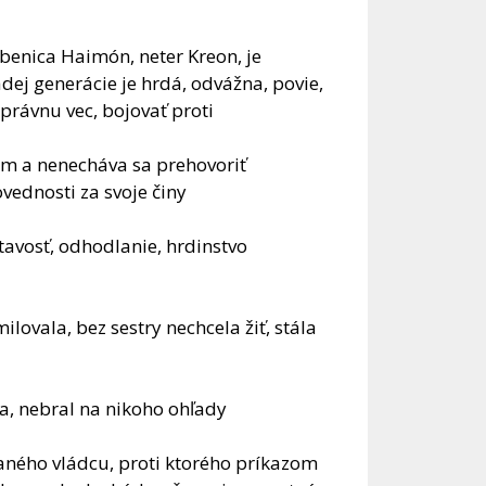
benica Haimón, neter Kreon, je
dej generácie je hrdá, odvážna, povie,
správnu vec, bojovať proti
tím a nenecháva sa prehovoriť
vednosti za svoje činy
tavosť, odhodlanie, hrdinstvo
ilovala, bez sestry nechcela žiť, stála
na, nebral na nikoho ohľady
vaného vládcu, proti ktorého príkazom