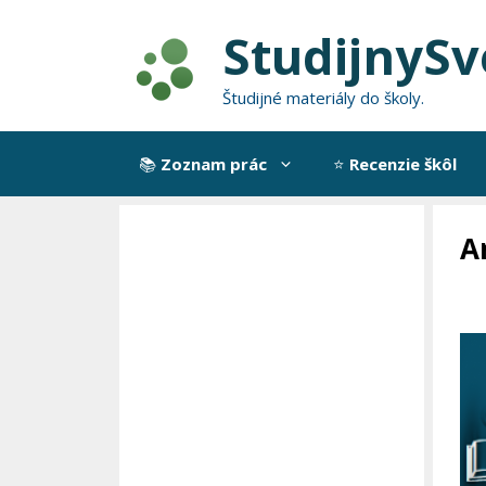
Preskočiť
StudijnySv
na
obsah
Študijné materiály do školy.
📚
Zoznam prác
⭐
Recenzie škôl
A