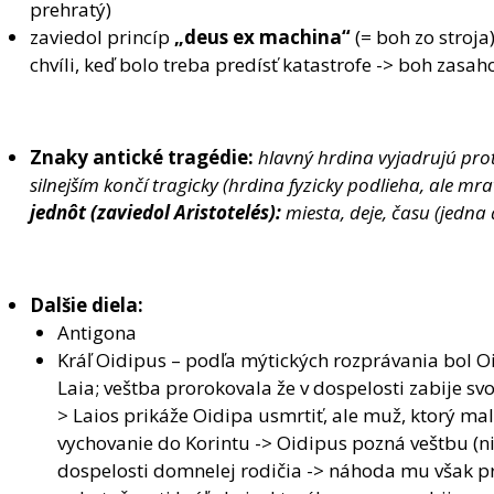
prehratý)
zaviedol princíp
„deus ex machina“
(= boh zo stroja
chvíli, keď bolo treba predísť katastrofe -> boh zasah
Znaky antické tragédie:
hlavný hrdina vyjadrujú proti
silnejším končí tragicky (hrdina fyzicky podlieha, ale mra
jednôt (zaviedol Aristotelés):
miesta, deje, času (jedna 
Dalšie diela:
Antigona
Kráľ Oidipus – podľa mýtických rozprávania bol 
Laia; veštba prorokovala že v dospelosti zabije sv
> Laios prikáže Oidipa usmrtiť, ale muž, ktorý ma
vychovanie do Korintu -> Oidipus pozná veštbu (ni
dospelosti domnelej rodičia -> náhoda mu však p