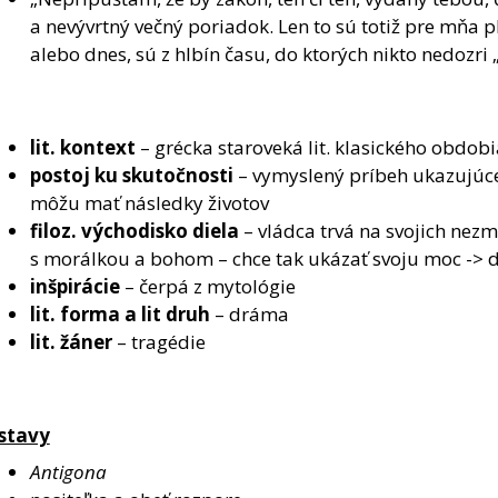
a nevývrtný večný poriadok. Len to sú totiž pre mňa pl
alebo dnes, sú z hlbín času, do ktorých nikto nedozri
lit. kontext
– grécka staroveká lit. klasického obdobi
postoj ku skutočnosti
– vymyslený príbeh ukazujúce 
môžu mať následky životov
filoz.
východisko diela
– vládca trvá na svojich nezm
s morálkou a bohom – chce tak ukázať svoju moc -> d
inšpirácie
– čerpá z mytológie
lit. forma a lit druh
– dráma
lit. žáner
– tragédie
stavy
Antigona