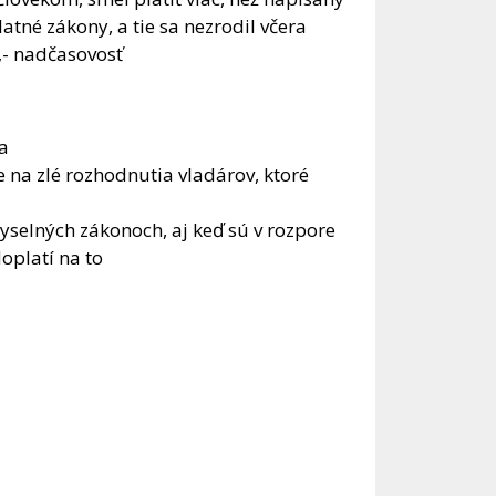
atné zákony, a tie sa nezrodil včera
 „- nadčasovosť
a
na zlé rozhodnutia vladárov, ktoré
yselných zákonoch, aj keď sú v rozpore
oplatí na to