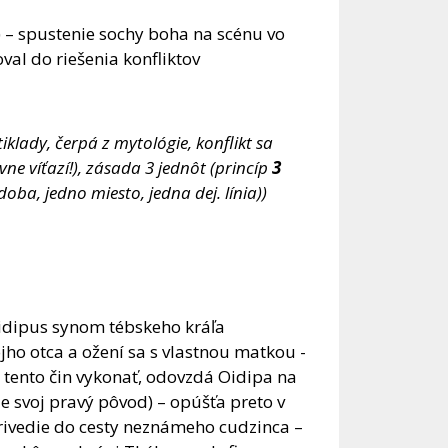
) – spustenie sochy boha na scénu vo
oval do riešenia konfliktov
klady, čerpá z mytológie, konflikt sa
vne víťazí!), zásada 3 jednôt (princíp
3
doba, jedno miesto, jedna dej. línia))
Oidipus synom tébskeho kráľa
ojho otca a ožení sa s vlastnou matkou -
l tento čin vykonať, odovzdá Oidipa na
e svoj pravý pôvod) – opúšťa preto v
rivedie do cesty neznámeho cudzinca –