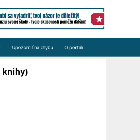
v
Upozorniť na chybu
O portáli
 knihy)