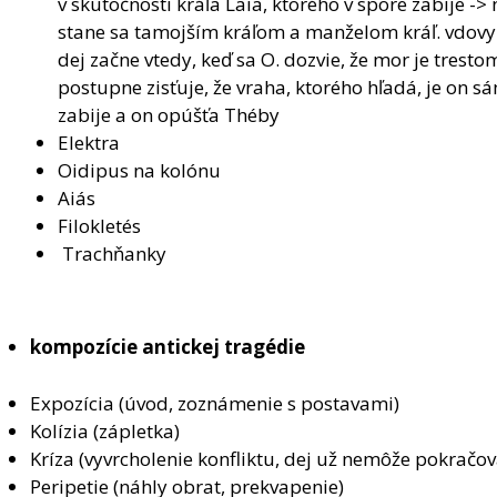
v skutočnosti kráľa Laia, ktorého v spore zabije -
stane sa tamojším kráľom a manželom kráľ. vdovy I
dej začne vtedy, keď sa O. dozvie, že mor je tresto
postupne zisťuje, že vraha, ktorého hľadá, je on s
zabije a on opúšťa Théby
Elektra
Oidipus na kolónu
Aiás
Filokletés
Trachňanky
kompozície antickej tragédie
Expozícia (úvod, zoznámenie s postavami)
Kolízia (zápletka)
Kríza (vyvrcholenie konfliktu, dej už nemôže pokračov
Peripetie (náhly obrat, prekvapenie)