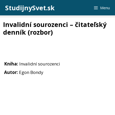
Preskočiť
StudijnySvet.sk
Menu
na
obsah
Invalidní sourozenci – čitateľský
denník (rozbor)
Kniha:
Invalidní sourozenci
Autor:
Egon Bondy