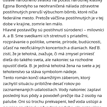
Egona Bondyho sa neohraničená nálada zdravotne
postihnutých preruší výbuchom bômb, ktoré ničia
federálne mesto. Pretože väčšina postihnutých je v tej
dobe v krajine, zomrie len málo.
Hlavné postavičky sú postihnutí súrodenci – milovníci
A. a B. Sme svedkami ich stretnutí s priateľmi,
rozprávanie o politike, umenie, prírode, budúcnosti,
účasť na neoficiálnych koncertoch a dianiach. Keď B.
zistí, že je tehotná, zvažuje, či má zmysel priniesť
dieťa do takého sveta, ale nakoniec sa rozhodne
opustiť dieťa. B. je jediná tehotná žena na svete a jej
tehotenstvo sa stáva symbolom nádeje.
Tento román končí okamžitým záberom, ktorý
zachytil situáciu približne desať rokov po
zaznamenaných udalostiach. Vody nakoniec zaplaví
posledný kus pôdy a povodeň prežije iba 2 osoby na
palube. Oni sú trochu prekvapení, keď voda ustúpi a