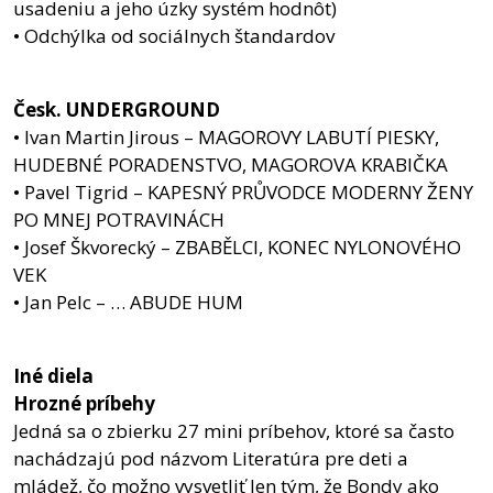
usadeniu a jeho úzky systém hodnôt)
• Odchýlka od sociálnych štandardov
Česk. UNDERGROUND
• Ivan Martin Jirous – MAGOROVY LABUTÍ PIESKY,
HUDEBNÉ PORADENSTVO, MAGOROVA KRABIČKA
• Pavel Tigrid – KAPESNÝ PRŮVODCE MODERNY ŽENY
PO MNEJ POTRAVINÁCH
• Josef Škvorecký – ZBABĚLCI, KONEC NYLONOVÉHO
VEK
• Jan Pelc – … ABUDE HUM
Iné diela
Hrozné príbehy
Jedná sa o zbierku 27 mini príbehov, ktoré sa často
nachádzajú pod názvom Literatúra pre deti a
mládež, čo možno vysvetliť len tým, že Bondy ako