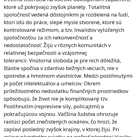
ktoré už pokrývajú zvyšok planéty. Totalitná
spoločnosť vedená dôstojníkmi je rozdelená na ľudí,
ktorí idú do práce, slepé mysle stvorené, ktoré sú
kontrolované režimom, a tzv. Invalidov vylúčených
spoločnosťou za ich nekonvenčnosť a
nedostatočnosť. Žijú v rôznych komunitách v
relatívnej bezpečnosti a vzájomnej
tolerancii. Vnútorná sloboda je pre nich dôležitá,
šťastie spočíva v zdanlivo bežných veciach, nie v
spotrebe a hmotnom vlastníctve. Medzi postihnutými
je počet intelektuálov a umelcov. Okrem
príležitostného nedostatku finančných prostriedkov
spôsobujú, že život nie je komplikovaný tzv.
Postihnutím (represívne sily, policajtmi) a
pokračujúcou vojnou. Väčšina ľudstva ohrozuje
rastúci počet znečistených oceánov, čo hrozí, že
zaplaví posledný zvyšok krajiny, v ktorej žijú. Pri
oslave národného sviatku na počesť národnej klasiky