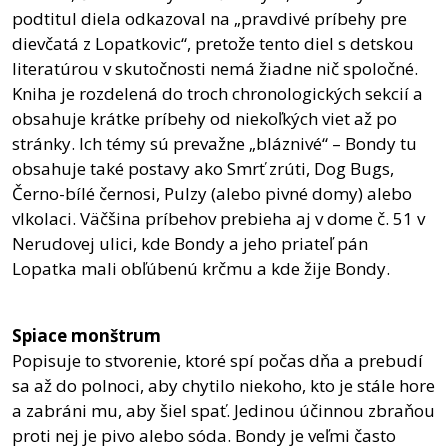
podtitul diela odkazoval na „pravdivé príbehy pre
dievčatá z Lopatkovic“, pretože tento diel s detskou
literatúrou v skutočnosti nemá žiadne nič spoločné.
Kniha je rozdelená do troch chronologických sekcií a
obsahuje krátke príbehy od niekoľkých viet až po
stránky. Ich témy sú prevažne „bláznivé“ – Bondy tu
obsahuje také postavy ako Smrť zrúti, Dog Bugs,
Černo-bílé černosi, Pulzy (alebo pivné domy) alebo
vlkolaci. Väčšina príbehov prebieha aj v dome č. 51 v
Nerudovej ulici, kde Bondy a jeho priateľ pán
Lopatka mali obľúbenú krčmu a kde žije Bondy.
Spiace monštrum
Popisuje to stvorenie, ktoré spí počas dňa a prebudí
sa až do polnoci, aby chytilo niekoho, kto je stále hore
a zabráni mu, aby šiel spať. Jedinou účinnou zbraňou
proti nej je pivo alebo sóda. Bondy je veľmi často