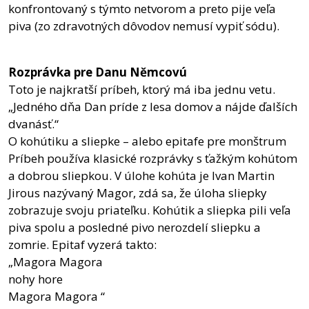
konfrontovaný s týmto netvorom a preto pije veľa
piva (zo zdravotných dôvodov nemusí vypiť sódu).
Rozprávka pre Danu Němcovú
Toto je najkratší príbeh, ktorý má iba jednu vetu.
„Jedného dňa Dan príde z lesa domov a nájde ďalších
dvanásť.“
O kohútiku a sliepke – alebo epitafe pre monštrum
Príbeh používa klasické rozprávky s ťažkým kohútom
a dobrou sliepkou. V úlohe kohúta je Ivan Martin
Jirous nazývaný Magor, zdá sa, že úloha sliepky
zobrazuje svoju priateľku. Kohútik a sliepka pili veľa
piva spolu a posledné pivo nerozdelí sliepku a
zomrie. Epitaf vyzerá takto:
„Magora Magora
nohy hore
Magora Magora “