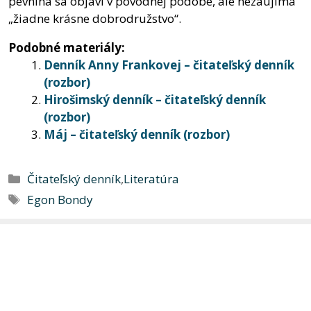
pevnina sa objaví v pôvodnej podobe, ale nezaujíma
„žiadne krásne dobrodružstvo“.
Podobné materiály:
Denník Anny Frankovej – čitateľský denník
(rozbor)
Hirošimský denník – čitateľský denník
(rozbor)
Máj – čitateľský denník (rozbor)
Kategórie
Čitateľský denník
,
Literatúra
Značky
Egon Bondy