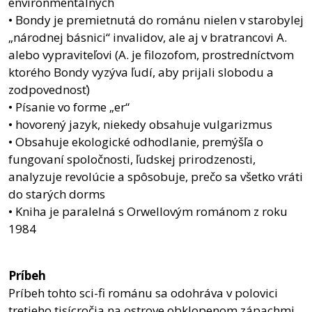
environmentálnych
• Bondy je premietnutá do románu nielen v starobylej
„národnej básnici“ invalidov, ale aj v bratrancovi A.
alebo vypraviteľovi (A. je filozofom, prostredníctvom
ktorého Bondy vyzýva ľudí, aby prijali slobodu a
zodpovednosť)
• Písanie vo forme „er“
• hovorený jazyk, niekedy obsahuje vulgarizmus
• Obsahuje ekologické odhodlanie, premýšľa o
fungovaní spoločnosti, ľudskej prirodzenosti,
analyzuje revolúcie a spôsobuje, prečo sa všetko vráti
do starých dorms
• Kniha je paralelná s Orwellovým románom z roku
1984
Príbeh
Príbeh tohto sci-fi románu sa odohráva v polovici
tretieho tisícročia na ostrove obklopenom zápachmi,