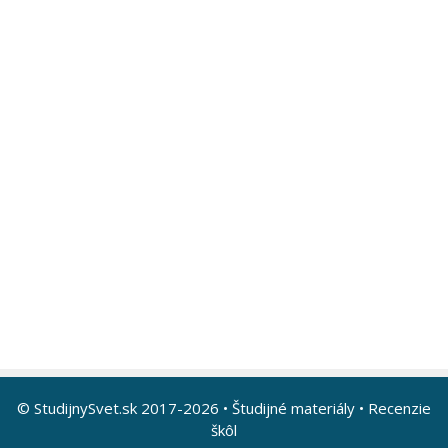
© StudijnySvet.sk 2017-2026 •
Študijné materiály
•
Recenzie
škôl