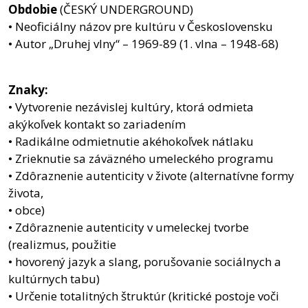
Obdobie
(ČESKÝ UNDERGROUND)
• Neoficiálny názov pre kultúru v Československu
• Autor „Druhej vlny“ – 1969-89 (1. vlna – 1948-68)
Znaky:
• Vytvorenie nezávislej kultúry, ktorá odmieta
akýkoľvek kontakt so zariadením
• Radikálne odmietnutie akéhokoľvek nátlaku
• Zrieknutie sa záväzného umeleckého programu
• Zdôraznenie autenticity v živote (alternatívne formy
života,
• obce)
• Zdôraznenie autenticity v umeleckej tvorbe
(realizmus, použitie
• hovorený jazyk a slang, porušovanie sociálnych a
kultúrnych tabu)
• Určenie totalitných štruktúr (kritické postoje voči