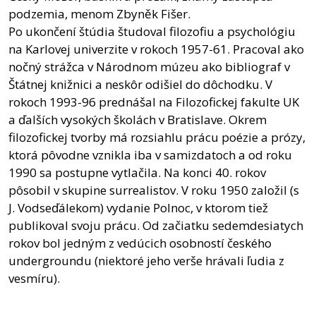
podzemia, menom Zbyněk Fišer.
Po ukončení štúdia študoval filozofiu a psychológiu
na Karlovej univerzite v rokoch 1957-61. Pracoval ako
nočný strážca v Národnom múzeu ako bibliograf v
Štátnej knižnici a neskôr odišiel do dôchodku. V
rokoch 1993-96 prednášal na Filozofickej fakulte UK
a ďalších vysokých školách v Bratislave. Okrem
filozofickej tvorby má rozsiahlu prácu poézie a prózy,
ktorá pôvodne vznikla iba v samizdatoch a od roku
1990 sa postupne vytlačila. Na konci 40. rokov
pôsobil v skupine surrealistov. V roku 1950 založil (s
J. Vodseďálekom) vydanie Polnoc, v ktorom tiež
publikoval svoju prácu. Od začiatku sedemdesiatych
rokov bol jedným z vedúcich osobností českého
undergroundu (niektoré jeho verše hrávali ľudia z
vesmíru).