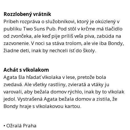
Rozzlobený vrátnik
Príbeh rozpráva o služobníkovi, ktorý je okúzlený v
publiku Two Suns Pub. Pod stôl v krčme má tlačidlo
od zvončeka, ale keď pije príliš veľa piva, zabúda na
zazvonenie. V noci sa stáva trolom, ale vie iba Bondy,
žiadne deti, inak by nechceli ísť do školy.
Achát s vlkolakom
Agata šla hľadať vlkolaka v lese, pretože bola
zvedavá. Ale všetky rastliny, zvieratá a vtáky ju
varovali, aby bežala domov rýchlo, inak by to vlkolak
jedol. Vystrašená Agata bežala domov a zistila, že
Bondy hraje s vlkolakovou kartou.
• Ožralá Praha