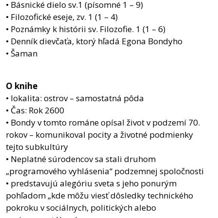
• Básnické dielo sv.1 (písomné 1 – 9)
• Filozofické eseje, zv. 1 (1 – 4)
• Poznámky k histórii sv. Filozofie. 1 (1 – 6)
• Denník dievčaťa, ktorý hľadá Egona Bondyho
• Šaman
O knihe
• lokalita: ostrov – samostatná pôda
• Čas: Rok 2600
• Bondy v tomto románe opísal život v podzemí 70.
rokov – komunikoval pocity a životné podmienky
tejto subkultúry
• Neplatné súrodencov sa stali druhom
„programového vyhlásenia“ podzemnej spoločnosti
• predstavujú alegóriu sveta s jeho ponurým
pohľadom „kde môžu viesť dôsledky technického
pokroku v sociálnych, politických alebo