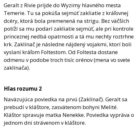
Geralt z Rivie príjde do Wyzimy hlavného mesta
Temerie. Tu sa pokúša sejmúť zakliatie z kráľovnej
dcéry, ktorá bola premenená na strigu. Bez väčších
potíží sa mu podarí zakliatie sejmúť, ale pri kontrole
princeznej nedbá opatrnosti a tá mu nechty roztrhne
krk. Zaklínač je následne nájdený vojakmi, ktorí boli
vyslaní kráľom Foltestom. Od Foltesta dostane
odmenu v podobe troch tisíc orénov (mena vo svete
zaklínača).
Hlas rozumu 2
Naväzujúca poviedka na prvú (Zaklínač). Geralt sa
prebudí v kláštore, zasvätenom bohyni Melité.
Kláštor spravuje matka Nenekke. Poviedka vypráva o
jednom dni strávenom v kláštore.