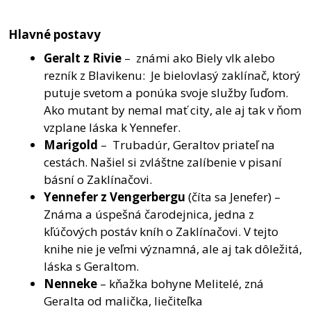
Hlavné postavy
Geralt z Rivie
– známi ako Biely vlk alebo
rezník z Blavikenu: Je bielovlasý zaklínač, ktorý
putuje svetom a ponúka svoje služby ľuďom.
Ako mutant by nemal mať city, ale aj tak v ňom
vzplane láska k Yennefer.
Marigold
– Trubadúr, Geraltov priateľ na
cestách. Našiel si zvláštne zalíbenie v pisaní
básní o Zaklínačovi.
Yennefer z Vengerbergu
(číta sa Jenefer) –
Známa a úspešná čarodejnica, jedna z
kľúčových postáv kníh o Zaklínačovi. V tejto
knihe nie je veľmi významná, ale aj tak dôležitá,
láska s Geraltom.
Nenneke
– kňažka bohyne Melitelé, zná
Geralta od malička, liečiteľka