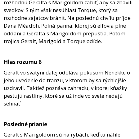
rozhodnú Geralta s Marigoldom zabiť, aby sa zbavili
svedkov. S tým však nesúhlasí Torque, ktorý sa
rozhodne zajatcov brániť. Na poslednú chvíľu príjde
Dana Méadbh, Polná panna, ktorej sú elfovia plne
oddaní a Geralta s Marigoldom prepustia. Potom
trojica Geralt, Marigold a Torque odíde.
Hlas rozumu 6
Geralt vo svätyni ďalej odoláva pokusom Nenekke o
jeho uvedenie do tranzu, v ktorom by sa rýchlejšie
uzdravil. Taktiež poznáva zahradu, v ktorej kňažky
pestujú rastliny, ktoré sa už inde vo svete nedajú
sehnať.
Posledné prianie
Geralt s Marigoldom sú na rybách, keď tu náhle