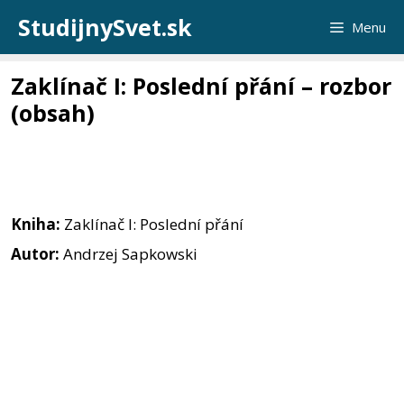
Preskočiť
StudijnySvet.sk
Menu
na
obsah
Zaklínač I: Poslední přání – rozbor
(obsah)
Kniha:
Zaklínač I: Poslední přání
Autor:
Andrzej Sapkowski