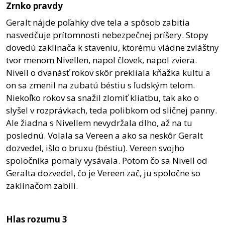
Zrnko pravdy
Geralt nájde poľahky dve tela a spôsob zabitia
nasvedčuje prítomnosti nebezpečnej príšery. Stopy
dovedú zaklínača k staveniu, ktorému vládne zvláštny
tvor menom Nivellen, napol človek, napol zviera.
Nivell o dvanásť rokov skôr prekliala kňažka kultu a
on sa zmenil na zubatú béstiu s ľudským telom.
Niekoľko rokov sa snažil zlomiť kliatbu, tak ako o
slyšel v rozprávkach, teda polibkom od sličnej panny.
Ale žiadna s Nivellem nevydržala dlho, až na tu
poslednú. Volala sa Vereen a ako sa neskôr Geralt
dozvedel, išlo o bruxu (béstiu). Vereen svojho
spoločníka pomaly vysávala. Potom čo sa Nivell od
Geralta dozvedel, čo je Vereen zač, ju spoločne so
zaklínačom zabili.
Hlas rozumu 3