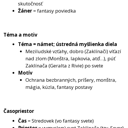
skutočnosť
Žáner
= fantasy poviedka
Téma a motiv
Téma = námet; ústredná myšlienka diela
Meziludské vzťahy, dobro (Zaklínači) víťazí
nad zlom (Monštra, lapkovia, atď…), púť
Zaklínača (Geralta z Rivie) po svete
Motív
Ochrana bezbranných, príšery, monštra,
mágia, kúzla, fantasy postavy
Časopriestor
Čas
= Stredovek (vo fantasy svete)
Priestor
= vymyslený svet Zaklínača (tzv. Sever)