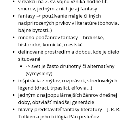
v reakcii na 2. sv. vojnu vzniká hodne lit.
smerov, jedným z nich je aj fantasy
fantasy -> používanie mágie či iných
nadprirozených prvkov v literatúre (bohovia,
bájne bytosti..)
mnoho podžánrov fantasy – hrdinské,
historické, komické, mestské
definované prostredím a dobou, kde je dielo
situované
-> svet je často druhotný či alternatívny
(vymyslený)
inšpirácia z mýtov, rozprávok, stredovekých
légend (draci, trpaslíci, elfovia…)
jedným z najpopulárnejších žánrov dnešnej
doby, obzvlášť mladšej generácie
hlavný predstaviteľ fantasy literatúry – J. R. R.
Tolkien a jeho trilógia Pán prsteňov