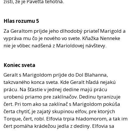
zistí, že je Pavetta tehotná.
Hlas rozumu 5
Za Geraltom príjde jeho dlhodobý priateľ Marigold a
vypráva mu čo je nového vo svete. Kňažka Nenneke
nie je vôbec nadšená z Marioldovej návštevy.
Koniec sveta
Geralt s Marigoldom príjde do Dol Blahanna,
takzvaného konca sveta. Kde Geralt hľadá nejakú
prácu. Na šťastie v jednej dedine majú prácu
urobenú priamo pre zaklínačov. Dedinu tyranizuje
čert. Pri tom ako sa zaklínač s Marigoldom pokúša
čerta chytiť, je zajatý skupinou elfov, pre ktorých
Torque, čert, robí. Elfovia trpia hladomorom, a tak im
čert pomáha krádežou jedla z dediny. Elfovia sa