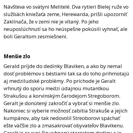
Návšteva vo svätyni Melitelé. Dva rytieri Bielej ruže vo
službách kniežaťa zeme, Herewarda, prišli upozorniť
Zaklínača, že v zemi nie je vítaný. Po jeho
neuposlúchnutí sa ho neúspešne pokúsili vyhnať, ale
boli Geraltom zesmiešnení.
Menšie zlo
Gerald príjde do dedinky Blaviken, a ako by nemal
dosť problémov s béstiami tak sa do toho prihmotajú
aj medziludské problémy. Po príchode je Geralt
vrhnutý do sporu medzi údajnou mutantkou
Strakušou a korvinským čarodejom Stregoborom.
Geralt je donútený zakročiť a vybrať si menšie zlo.
Nakoniec si vyberie možnosť zabitia Strakuše a jejich
kumpánov, aby tak nedovolil Streoborovi spáchať
ešte väčšie zlo a zmasakrovať obyvateľov Blavikenu.
Geralt je za svoj čin vyhnaný starostom dediny a je