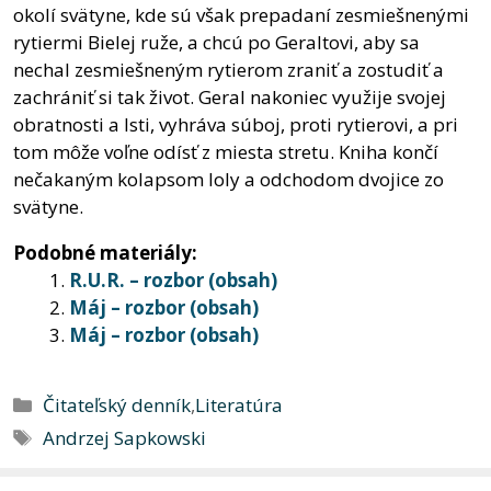
okolí svätyne, kde sú však prepadaní zesmiešnenými
rytiermi Bielej ruže, a chcú po Geraltovi, aby sa
nechal zesmiešneným rytierom zraniť a zostudiť a
zachrániť si tak život. Geral nakoniec využije svojej
obratnosti a lsti, vyhráva súboj, proti rytierovi, a pri
tom môže voľne odísť z miesta stretu. Kniha končí
nečakaným kolapsom Ioly a odchodom dvojice zo
svätyne.
Podobné materiály:
R.U.R. – rozbor (obsah)
Máj – rozbor (obsah)
Máj – rozbor (obsah)
Kategórie
Čitateľský denník
,
Literatúra
Značky
Andrzej Sapkowski