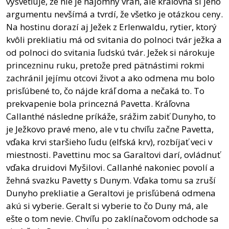
vysvetľuje, že nie je nájomný vrah, ale kráľovna si jeho
argumentu nevšímá a tvrdí, že všetko je otázkou ceny.
Na hostinu dorazí aj Ježek z Erlenwaldu, rytier, ktorý
kvôli prekliatiu má od svitania do polnoci tvár ježka a
od polnoci do svitania ľudskú tvár. Ježek si nárokuje
princezninu ruku, pretože pred pätnástimi rokmi
zachránil jejímu otcovi život a ako odmena mu bolo
prisľúbené to, čo nájde kráľ doma a nečaká to. To
prekvapenie bola princezná Pavetta. Kráľovna
Callanthé následne príkáže, srážim zabiť Dunyho, to
je Ježkovo pravé meno, ale v tu chvíľu začne Pavetta,
vďaka krvi staršieho ľudu (elfská krv), rozbíjať veci v
miestnosti. Pavettinu moc sa Garaltovi darí, ovládnuť
vďaka druidovi Myšilovi. Callanhé nakoniec povolí a
žehná svazku Pavetty s Dunym. Vďaka tomu sa zruší
Dunyho prekliatie a Geraltovi je prisľúbená odmena
akú si vyberie. Geralt si vyberie to čo Duny má, ale
ešte o tom nevie. Chvíľu po zaklínačovom odchode sa