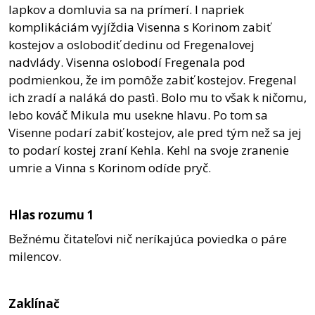
lapkov a domluvia sa na prímerí. I napriek
komplikáciám vyjíždia Visenna s Korinom zabiť
kostejov a oslobodiť dedinu od Fregenalovej
nadvlády. Visenna oslobodí Fregenala pod
podmienkou, že im pomôže zabiť kostejov. Fregenal
ich zradí a naláká do pasťi. Bolo mu to však k ničomu,
lebo kováč Mikula mu usekne hlavu. Po tom sa
Visenne podarí zabiť kostejov, ale pred tým než sa jej
to podarí kostej zraní Kehla. Kehl na svoje zranenie
umrie a Vinna s Korinom odíde pryč.
Hlas rozumu
1
Bežnému čitateľovi nič neríkajúca poviedka o páre
milencov.
Zaklínač