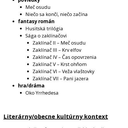
Meč osudu
Niečo sa končí, niečo začína
fantasy román
Husitská trilógia
Sága o zaklínačovi
Zaklínač II – Meč osudu
Zaklínač III – Krv elfov
Zaklínač IV – Čas opovrzenia
Zaklínač V – Krst ohňom
Zaklínač VI – Veža vlaštovky
Zaklínač VII – Pani jazera
hra/dráma
Oko Yrrhedesa
Literárny/obecne kultúrny kontext