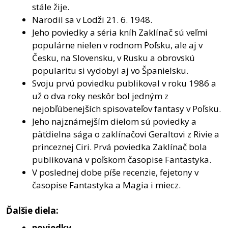
stále žije.
Narodil sa v Lodži 21. 6. 1948.
Jeho poviedky a séria kníh Zaklínač sú veľmi
populárne nielen v rodnom Poľsku, ale aj v
Česku, na Slovensku, v Rusku a obrovskú
popularitu si vydobyl aj vo Španielsku.
Svoju prvú poviedku publikoval v roku 1986 a
už o dva roky neskôr bol jedným z
nejobľúbenejších spisovateľov fantasy v Poľsku.
Jeho najznámejším dielom sú poviedky a
päťdielna sága o zaklínačovi Geraltovi z Rivie a
princeznej Ciri. Prvá poviedka Zaklínač bola
publikovaná v poľskom časopise Fantastyka.
V poslednej dobe píše recenzie, fejetony v
časopise Fantastyka a Magia i miecz.
Ďalšie diela:
poviedky