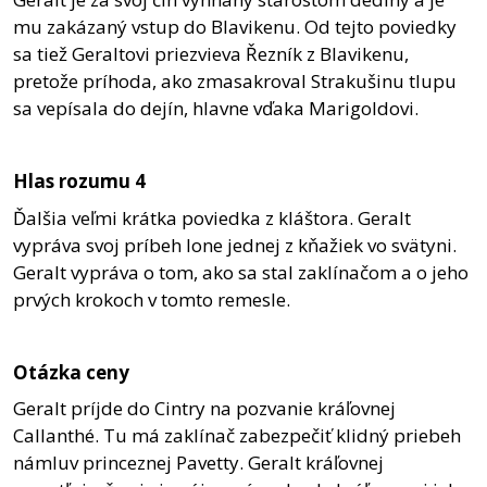
mu zakázaný vstup do Blavikenu. Od tejto poviedky
sa tiež Geraltovi priezvieva Řezník z Blavikenu,
pretože príhoda, ako zmasakroval Strakušinu tlupu
sa vepísala do dejín, hlavne vďaka Marigoldovi.
Hlas rozumu 4
Ďalšia veľmi krátka poviedka z kláštora. Geralt
vypráva svoj príbeh Ione jednej z kňažiek vo svätyni.
Geralt vypráva o tom, ako sa stal zaklínačom a o jeho
prvých krokoch v tomto remesle.
Otázka ceny
Geralt príjde do Cintry na pozvanie kráľovnej
Callanthé. Tu má zaklínač zabezpečiť klidný priebeh
námluv princeznej Pavetty. Geralt kráľovnej