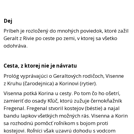
Dej
Príbeh je rozložený do mnohých poviedok, ktoré zažil
Geralt z Rivie po ceste po zemi, v ktorej sa všetko
odohráva.
Cesta, z ktorej nie je návratu
Prológ vyprávajúci o Geraltových rodičoch, Visenne
z Kruhu (čarodejnica) a Korinovi (rytier).
Visenna potká Korina u cesty. Po tom čo ho ošetrí,
zamieriť do osady Kľúč, ktorú zužuje černokňažník
Fregenal. Fregenal stvoril kostejov (béstie) a najal
bandu lapkov všetkých možných rás. Visenna a Korin
sa rozhodnú pomôcť roľníkom s bojom proti
kostejovi. Roľníci však uzavrú dohodu s vodcom