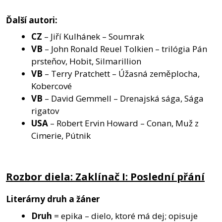
Ďalší autori:
CZ
– Jiří Kulhánek – Soumrak
VB
– John Ronald Reuel Tolkien – trilógia Pán
prsteňov, Hobit, Silmarillion
VB
– Terry Pratchett – Úžasná zeměplocha,
Kobercové
VB
– David Gemmell – Drenajská sága, Sága
rigatov
USA
– Robert Ervin Howard – Conan, Muž z
Cimerie, Pútnik
Rozbor diela: Zaklínač I: Poslední přání
Literárny druh a žáner
Druh
= epika – dielo, ktoré má dej; opisuje