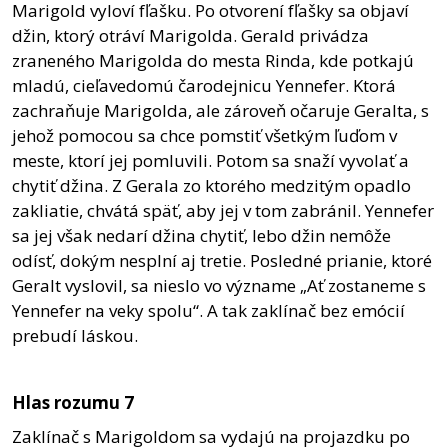
Marigold vyloví fľašku. Po otvorení fľašky sa objaví
džin, ktorý otráví Marigolda. Gerald privádza
zraneného Marigolda do mesta Rinda, kde potkajú
mladú, cieľavedomú čarodejnicu Yennefer. Ktorá
zachraňuje Marigolda, ale zároveň očaruje Geralta, s
jehož pomocou sa chce pomstiť všetkým ľuďom v
meste, ktorí jej pomluvili. Potom sa snaží vyvolať a
chytiť džina. Z Gerala zo ktorého medzitým opadlo
zakliatie, chvátá späť, aby jej v tom zabránil. Yennefer
sa jej však nedarí džina chytiť, lebo džin nemôže
odísť, dokým nesplní aj tretie. Posledné prianie, ktoré
Geralt vyslovil, sa nieslo vo význame „Ať zostaneme s
Yennefer na veky spolu“. A tak zaklínač bez emócií
prebudí láskou.
Hlas rozumu 7
Zaklínač s Marigoldom sa vydajú na projazdku po