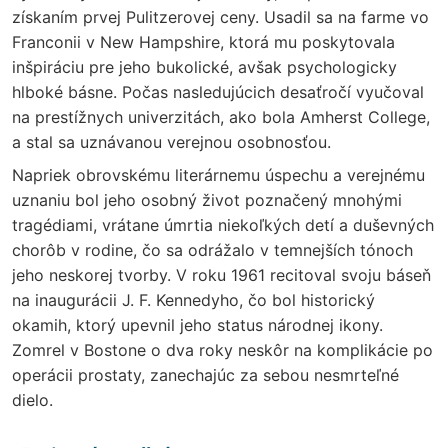
získaním prvej Pulitzerovej ceny. Usadil sa na farme vo
Franconii v New Hampshire, ktorá mu poskytovala
inšpiráciu pre jeho bukolické, avšak psychologicky
hlboké básne. Počas nasledujúcich desaťročí vyučoval
na prestížnych univerzitách, ako bola Amherst College,
a stal sa uznávanou verejnou osobnosťou.
Napriek obrovskému literárnemu úspechu a verejnému
uznaniu bol jeho osobný život poznačený mnohými
tragédiami, vrátane úmrtia niekoľkých detí a duševných
chorôb v rodine, čo sa odrážalo v temnejších tónoch
jeho neskorej tvorby. V roku 1961 recitoval svoju báseň
na inaugurácii J. F. Kennedyho, čo bol historický
okamih, ktorý upevnil jeho status národnej ikony.
Zomrel v Bostone o dva roky neskôr na komplikácie po
operácii prostaty, zanechajúc za sebou nesmrteľné
dielo.