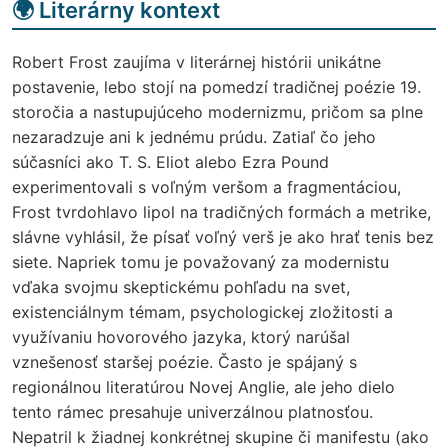
🌍 Literárny kontext
Robert Frost zaujíma v literárnej histórii unikátne
postavenie, lebo stojí na pomedzí tradičnej poézie 19.
storočia a nastupujúceho modernizmu, pričom sa plne
nezaradzuje ani k jednému prúdu. Zatiaľ čo jeho
súčasníci ako T. S. Eliot alebo Ezra Pound
experimentovali s voľným veršom a fragmentáciou,
Frost tvrdohlavo lipol na tradičných formách a metrike,
slávne vyhlásil, že písať voľný verš je ako hrať tenis bez
siete. Napriek tomu je považovaný za modernistu
vďaka svojmu skeptickému pohľadu na svet,
existenciálnym témam, psychologickej zložitosti a
využívaniu hovorového jazyka, ktorý narúšal
vznešenosť staršej poézie. Často je spájaný s
regionálnou literatúrou Novej Anglie, ale jeho dielo
tento rámec presahuje univerzálnou platnosťou.
Nepatril k žiadnej konkrétnej skupine či manifestu (ako