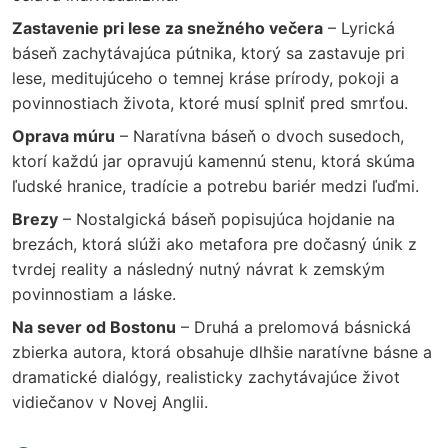
Zastavenie pri lese za snežného večera
– Lyrická
báseň zachytávajúca pútnika, ktorý sa zastavuje pri
lese, meditujúceho o temnej kráse prírody, pokoji a
povinnostiach života, ktoré musí splniť pred smrťou.
Oprava múru
– Naratívna báseň o dvoch susedoch,
ktorí každú jar opravujú kamennú stenu, ktorá skúma
ľudské hranice, tradície a potrebu bariér medzi ľuďmi.
Brezy
– Nostalgická báseň popisujúca hojdanie na
brezách, ktorá slúži ako metafora pre dočasný únik z
tvrdej reality a následný nutný návrat k zemským
povinnostiam a láske.
Na sever od Bostonu
– Druhá a prelomová básnická
zbierka autora, ktorá obsahuje dlhšie naratívne básne a
dramatické dialógy, realisticky zachytávajúce život
vidiečanov v Novej Anglii.