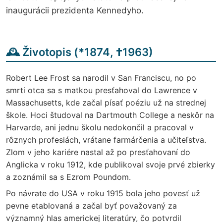
inaugurácii prezidenta Kennedyho.
🕰️ Životopis (
*
1874,
†
1963)
Robert Lee Frost sa narodil v San Franciscu, no po
smrti otca sa s matkou presťahoval do Lawrence v
Massachusetts, kde začal písať poéziu už na strednej
škole. Hoci študoval na Dartmouth College a neskôr na
Harvarde, ani jednu školu nedokončil a pracoval v
rôznych profesiách, vrátane farmárčenia a učiteľstva.
Zlom v jeho kariére nastal až po presťahovaní do
Anglicka v roku 1912, kde publikoval svoje prvé zbierky
a zoznámil sa s Ezrom Poundom.
Po návrate do USA v roku 1915 bola jeho povesť už
pevne etablovaná a začal byť považovaný za
významný hlas americkej literatúry, čo potvrdil