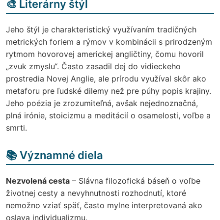
🎨 Literárny štýl
Jeho štýl je charakteristický využívaním tradičných
metrických foriem a rýmov v kombinácii s prirodzeným
rytmom hovorovej americkej angličtiny, čomu hovoril
„zvuk zmyslu“. Často zasadil dej do vidieckeho
prostredia Novej Anglie, ale prírodu využíval skôr ako
metaforu pre ľudské dilemy než pre púhy popis krajiny.
Jeho poézia je zrozumiteľná, avšak nejednoznačná,
plná irónie, stoicizmu a meditácií o osamelosti, voľbe a
smrti.
📚 Významné diela
Nezvolená cesta
– Slávna filozofická báseň o voľbe
životnej cesty a nevyhnutnosti rozhodnutí, ktoré
nemožno vziať späť, často mylne interpretovaná ako
oslava individualizmu.