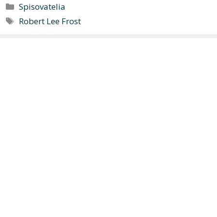
Kategórie
Spisovatelia
Značky
Robert Lee Frost