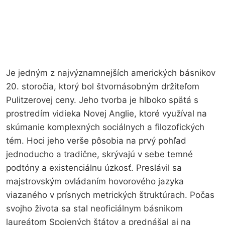
Je jedným z najvýznamnejších amerických básnikov
20. storočia, ktorý bol štvornásobným držiteľom
Pulitzerovej ceny. Jeho tvorba je hlboko spätá s
prostredím vidieka Novej Anglie, ktoré využíval na
skúmanie komplexných sociálnych a filozofických
tém. Hoci jeho verše pôsobia na prvý pohľad
jednoducho a tradične, skrývajú v sebe temné
podtóny a existenciálnu úzkosť. Preslávil sa
majstrovským ovládaním hovorového jazyka
viazaného v prísnych metrických štruktúrach. Počas
svojho života sa stal neoficiálnym básnikom
laureátom Spojených štátov a prednášal aj na