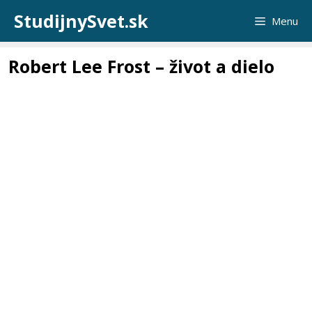
Preskočiť
StudijnySvet.sk
Menu
na
obsah
Robert Lee Frost – život a dielo