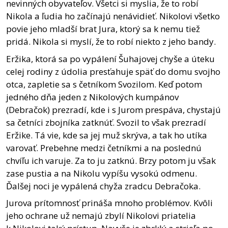
nevinných obyvateľov. Všetci si myslia, že to robí
Nikola a ľudia ho začínajú nenávidieť. Nikolovi všetko
povie jeho mladší brat Jura, ktorý sa k nemu tiež
pridá. Nikola si myslí, že to robí niekto z jeho bandy.
Eržika, ktorá sa po vypálení Šuhajovej chyše a úteku
celej rodiny z údolia presťahuje späť do domu svojho
otca, zapletie sa s četníkom Svozilom. Keď potom
jedného dňa jeden z Nikolových kumpánov
(Debračok) prezradí, kde i s Jurom prespáva, chystajú
sa četníci zbojníka zatknúť. Svozil to však prezradí
Eržike. Tá vie, kde sa jej muž skrýva, a tak ho utíka
varovať. Prebehne medzi četníkmi a na poslednú
chvíľu ich varuje. Za to ju zatknú. Brzy potom ju však
zase pustia a na Nikolu vypíšu vysokú odmenu.
Ďalšej noci je vypálená chyža zradcu Debračoka.
Jurova prítomnosť prináša mnoho problémov. Kvôli
jeho ochrane už nemajú zbylí Nikolovi priatelia