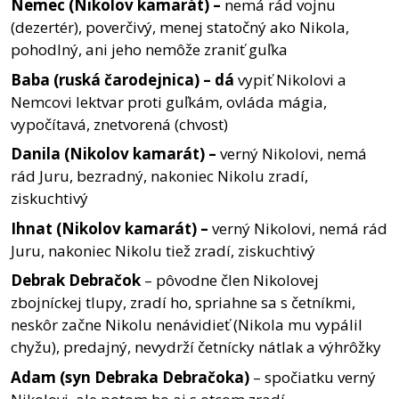
Nemec
(Nikolov
kamarát)
–
nemá rád vojnu
(dezertér), poverčivý, menej statočný ako Nikola,
pohodlný, ani jeho nemôže zraniť guľka
Baba
(ruská
čarodejnica)
– dá
vypiť Nikolovi a
Nemcovi lektvar proti guľkám, ovláda mágia,
vypočítavá, znetvorená (chvost)
Danila
(Nikolov
kamarát)
–
verný Nikolovi, nemá
rád Juru, bezradný, nakoniec Nikolu zradí,
ziskuchtivý
Ihnat
(Nikolov
kamarát)
–
verný Nikolovi, nemá rád
Juru, nakoniec Nikolu tiež zradí, ziskuchtivý
Debrak Debračok
– pôvodne člen Nikolovej
zbojníckej tlupy, zradí ho, spriahne sa s četníkmi,
neskôr začne Nikolu nenávidieť (Nikola mu vypálil
chyžu), predajný, nevydrží četnícky nátlak a výhrôžky
Adam
(syn
Debraka
Debračoka)
– spočiatku verný