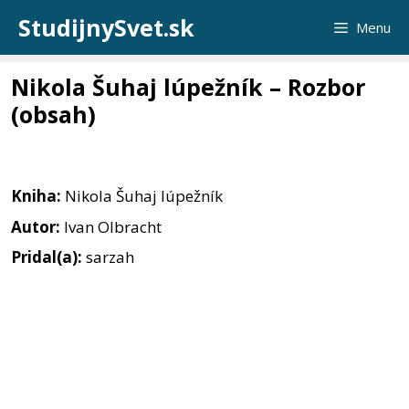
Preskočiť
StudijnySvet.sk
Menu
na
obsah
Nikola Šuhaj lúpežník – Rozbor
(obsah)
Kniha:
Nikola Šuhaj lúpežník
Autor:
Ivan Olbracht
Pridal(a):
sarzah