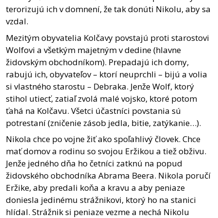
terorizujú ich v domnení, že tak donúti Nikolu, aby sa
vzdal.
Mezitým obyvatelia Kolčavy povstajú proti starostovi
Wolfovi a všetkým majetným v dedine (hlavne
židovským obchodníkom). Prepadajú ich domy,
rabujú ich, obyvateľov – ktorí neuprchli – bijú a volia
si vlastného starostu – Debraka. Jenže Wolf, ktorý
stihol utiecť, zatiaľ zvolá malé vojsko, ktoré potom
ťahá na Kolčavu. Všetci účastníci povstania sú
potrestaní (zničenie zásob jedla, bitie, zatýkanie…).
Nikola chce po vojne žiť ako spoľahlivý človek. Chce
mať domov a rodinu so svojou Eržikou a tiež obživu.
Jenže jedného dňa ho četníci zatknú na popud
židovského obchodníka Abrama Beera. Nikola poručí
Eržike, aby predali koňa a kravu a aby peniaze
doniesla jedinému strážnikovi, ktorý ho na stanici
hlídal. Strážnik si peniaze vezme a nechá Nikolu