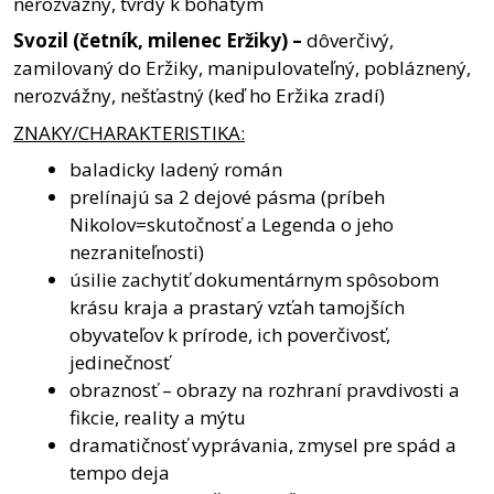
nerozvážny, tvrdý k bohatým
Svozil
(četník,
milenec
Eržiky)
–
dôverčivý,
zamilovaný do Eržiky, manipulovateľný, pobláznený,
nerozvážny, nešťastný (keď ho Eržika zradí)
ZNAKY
/
CHARAKTERISTIKA:
baladicky ladený román
prelínajú sa 2 dejové pásma (príbeh
Nikolov=skutočnosť a Legenda o jeho
nezraniteľnosti)
úsilie zachytiť dokumentárnym spôsobom
krásu kraja a prastarý vzťah tamojších
obyvateľov k prírode, ich poverčivosť,
jedinečnosť
obraznosť – obrazy na rozhraní pravdivosti a
fikcie, reality a mýtu
dramatičnosť vyprávania, zmysel pre spád a
tempo deja