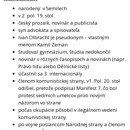
narodený: v Semilech
v 2. pol. 19. stol.
český prozaik, novinár a publicista
syn advokáta a spisovateľa
Ivan Olbracht je pseudonym – vlastným
menom Kamil Zeman
študoval gymnázium, štúdia nedokončil
novinár v rôznych časopisoch a novinách (napr.
Právo lidu alebo Dělnické listy)
účastnil sa 3. internacionály
členom komunistickej strany, v1. Pol. 20. stol
odišiel, pretože podpísal Manifest 7, čo bol
protest sedmich umelcov proti novým
názorom vo strane
počas okupácie pôsobil v ilegálnom vedení
komunistickej strany
po vojne poslancom Národnej strany a členom