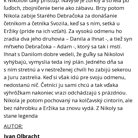
k Nikolovi taký prístup. Navyše je zbrklý a strieľa po
ľuďoch, zbojníčenie berie ako zábavu. Brzy potom
Nikola zabije Starého Debračoka za donášanie
četníkom a četníka Svozila, keď sa s ním, setká u
Eržiky (príde na ich vzťah). Za vysokú odmenu ho
zradia dva jeho druhovia – Danila a Ihnat -, a tiež syn
mŕtveho Debračoka – Adam -, ktorý sa tak i mstí.
Ihnat s Danilom dobre vedeli, že guľky sa Nikolovi
vyhýbajú, vymyslia teda iný plán. Jedného dňa sa
s ním stretnú a v nestreženej chvíli ho zabijú sekerou
a Juru zastrelia. Keď si však idú pre svoju odmenu,
nedostanú nič. Četníci ju sami chcú a tak vďaka
výhrôžkam nakoniec vrazi odchádzajú s prázdnou.
Nikola je potom pochovaný na kolčavský cintorín, ale
bez náhrobku a Eržika sa znovu vydá. Z Nikoly sa
stane legenda
AUTOR:
Ivan
Olbracht