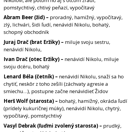
Nikolovi, ale potom ho aj s otcom zradí,
pomstychtivý, chtivý peňazí, vypočítavý
Abram
Beer
(žid)
–
proradný, hamižný, vypočítavý,
zlý, lichvári, šidi ľudí, nenávidí Nikolu, bohatý,
schopný obchodník
Juraj
Drač
(brat
Eržiky)
–
miluje svoju sestru,
nenávidí Nikolu,
Ivan
Drač
(otec
Eržiky)
–
nenávidí Nikolu, miluje
svoju dcéru, bohatý
Lenard
Béla
(četník)
–
nenávidí Nikolu, snaží sa ho
chytiť, neskôr z toho zešíli (záchvaty agresie a
smiechu…), postupne začne nenávidieť Židov
Herš
Wolf
(starosta)
–
bohatý, hamižný, okráda ľudí
(prídely kukuričnej múky), nenávidí Nikolu, chytrý,
vypočítavý, pomstychtivý
Vasyl
Debrak
(ľuďmi
zvolený
starosta)
–
prudký,