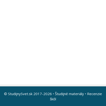
© StudijnySvet.sk 2017-2026 •
Študijné materiály
•
Recenzie
škôl