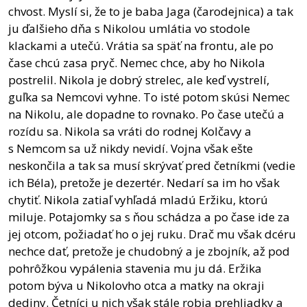
chvost. Myslí si, že to je baba Jaga (čarodejnica) a tak
ju ďalšieho dňa s Nikolou umlátia vo stodole
klackami a utečú. Vrátia sa späť na frontu, ale po
čase chcú zasa pryč. Nemec chce, aby ho Nikola
postrelil. Nikola je dobrý strelec, ale keď vystrelí,
guľka sa Nemcovi vyhne. To isté potom skúsi Nemec
na Nikolu, ale dopadne to rovnako. Po čase utečú a
rozídu sa. Nikola sa vráti do rodnej Kolčavy a
s Nemcom sa už nikdy nevidí. Vojna však ešte
neskončila a tak sa musí skrývať pred četníkmi (vedie
ich Béla), pretože je dezertér. Nedarí sa im ho však
chytiť. Nikola zatiaľ vyhľadá mladú Eržiku, ktorú
miluje. Potajomky sa s ňou schádza a po čase ide za
jej otcom, požiadať ho o jej ruku. Drač mu však dcéru
nechce dať, pretože je chudobný a je zbojník, až pod
pohrôžkou vypálenia stavenia mu ju dá. Eržika
potom býva u Nikolovho otca a matky na okraji
dediny. Četníci u nich však stále robia prehliadky a