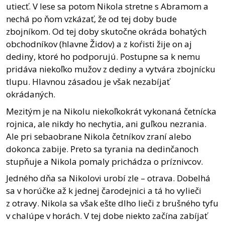
utiecť. V lese sa potom Nikola stretne s Abramom a
nechá po ňom vzkázať, že od tej doby bude
zbojníkom. Od tej doby skutočne okráda bohatých
obchodníkov (hlavne Židov) a z koŕisti žije on aj
dediny, ktoré ho podporujú. Postupne sa k nemu
pridáva niekoľko mužov z dediny a vytvára zbojnícku
tlupu. Hlavnou zásadou je však nezabíjať
okrádaných.
Mezitým je na Nikolu niekoľkokrát vykonaná četnícka
rojnica, ale nikdy ho nechytia, ani guľkou nezrania.
Ale pri sebaobrane Nikola četníkov zraní alebo
dokonca zabije. Preto sa tyrania na dedinčanoch
stupňuje a Nikola pomaly prichádza o príznivcov.
Jedného dňa sa Nikolovi urobí zle – otrava. Dobelhá
sa v horúčke až k jednej čarodejnici a tá ho vylieči
z otravy. Nikola sa však ešte dlho lieči z brušného tyfu
v chalúpe v horách. V tej dobe niekto začína zabíjať