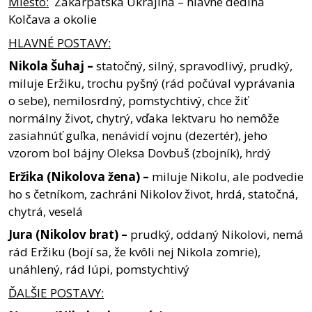
Miesto:
Zakarpatská Ukrajina – hlavne dedina
Kolčava a okolie
HLAVNÉ
POSTAVY:
Nikola
Šuhaj
–
statočný, silný, spravodlivý, prudký,
miluje Eržiku, trochu pyšný (rád počúval vyprávania
o sebe), nemilosrdný, pomstychtivý, chce žiť
normálny život, chytrý, vďaka lektvaru ho nemôže
zasiahnúť guľka, nenávidí vojnu (dezertér), jeho
vzorom bol bájny Oleksa Dovbuš (zbojník), hrdý
Eržika
(Nikolova
žena)
–
miluje Nikolu, ale podvedie
ho s četníkom, zachráni Nikolov život, hrdá, statočná,
chytrá, veselá
Jura
(Nikolov
brat)
–
prudký, oddaný Nikolovi, nemá
rád Eržiku (bojí sa, že kvôli nej Nikola zomrie),
unáhlený, rád lúpi, pomstychtivý
ĎALŠIE
POSTAVY: