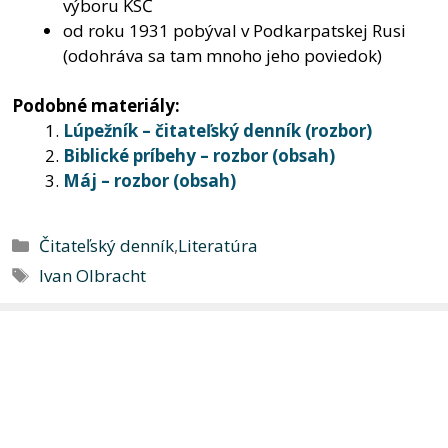
výboru KSČ
od roku 1931 pobýval v Podkarpatskej Rusi
(odohráva sa tam mnoho jeho poviedok)
Podobné materiály:
Lúpežník – čitateľský denník (rozbor)
Biblické príbehy – rozbor (obsah)
Máj – rozbor (obsah)
Kategórie
Čitateľský denník
,
Literatúra
Značky
Ivan Olbracht