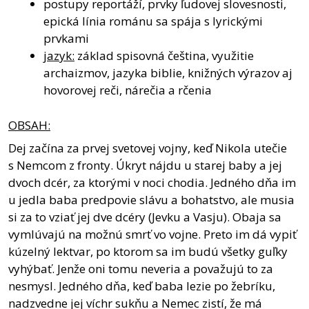
postupy reportáží, prvky ľudovej slovesnosti,
epická línia románu sa spája s lyrickými
prvkami
jazyk:
základ spisovná čeština, využitie
archaizmov, jazyka biblie, knižných výrazov aj
hovorovej reči, nárečia a rčenia
OBSAH:
Dej začína za prvej svetovej vojny, keď Nikola utečie
s Nemcom z fronty. Úkryt nájdu u starej baby a jej
dvoch dcér, za ktorými v noci chodia. Jedného dňa im
u jedla baba predpovie slávu a bohatstvo, ale musia
si za to vziať jej dve dcéry (Jevku a Vasju). Obaja sa
vymlúvajú na možnú smrť vo vojne. Preto im dá vypiť
kúzelný lektvar, po ktorom sa im budú všetky guľky
vyhýbať. Jenže oni tomu neveria a považujú to za
nesmysl. Jedného dňa, keď baba lezie po žebríku,
nadzvedne jej víchr sukňu a Nemec zistí, že má