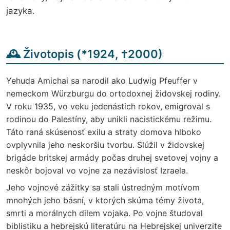
jazyka.
🕰️ Životopis (
*
1924,
†
2000)
Yehuda Amichai sa narodil ako Ludwig Pfeuffer v
nemeckom Würzburgu do ortodoxnej židovskej rodiny.
V roku 1935, vo veku jedenástich rokov, emigroval s
rodinou do Palestíny, aby unikli nacistickému režimu.
Táto raná skúsenosť exilu a straty domova hlboko
ovplyvnila jeho neskoršiu tvorbu. Slúžil v židovskej
brigáde britskej armády počas druhej svetovej vojny a
neskôr bojoval vo vojne za nezávislosť Izraela.
Jeho vojnové zážitky sa stali ústredným motívom
mnohých jeho básní, v ktorých skúma témy života,
smrti a morálnych dilem vojaka. Po vojne študoval
biblistiku a hebrejskú literatúru na Hebrejskej univerzite