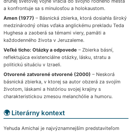
druhej svetovej vojne vracia do svojho rodného mesta
a konfrontuje sa s minulosťou a holokaustom.
Amen (1977)
– Básnická zbierka, ktorá dosiahla široký
medzinárodný ohlas vďaka anglickému prekladu Teda
Hughesa a zaoberá sa témami viery, pamäti a
každodenného života v Jeruzaleme.
Veľké ticho: Otázky a odpovede
– Zbierka básní,
reflektujúca existenciálne otázky, lásku, stratu a
politickú situáciu v Izraeli.
Otvorené zatvorené otvorené (2000)
– Neskorá
básnická zbierka, v ktorej sa autor obzerá za svojím
životom, láskami a históriou svojej krajiny s
charakteristickou zmesou melanchólie a humoru.
🌍 Literárny kontext
Yehuda Amichai je najvýznamnejším predstaviteľom