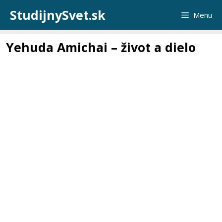
Preskočiť
StudijnySvet.sk
Menu
na
obsah
Yehuda Amichai – život a dielo