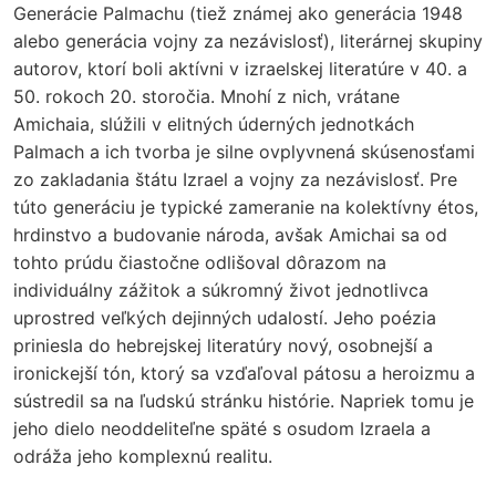
Generácie Palmachu (tiež známej ako generácia 1948
alebo generácia vojny za nezávislosť), literárnej skupiny
autorov, ktorí boli aktívni v izraelskej literatúre v 40. a
50. rokoch 20. storočia. Mnohí z nich, vrátane
Amichaia, slúžili v elitných úderných jednotkách
Palmach a ich tvorba je silne ovplyvnená skúsenosťami
zo zakladania štátu Izrael a vojny za nezávislosť. Pre
túto generáciu je typické zameranie na kolektívny étos,
hrdinstvo a budovanie národa, avšak Amichai sa od
tohto prúdu čiastočne odlišoval dôrazom na
individuálny zážitok a súkromný život jednotlivca
uprostred veľkých dejinných udalostí. Jeho poézia
priniesla do hebrejskej literatúry nový, osobnejší a
ironickejší tón, ktorý sa vzďaľoval pátosu a heroizmu a
sústredil sa na ľudskú stránku histórie. Napriek tomu je
jeho dielo neoddeliteľne späté s osudom Izraela a
odráža jeho komplexnú realitu.