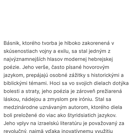
Básnik, ktorého tvorba je hlboko zakorenená v
skúsenostiach vojny a exilu, sa stal jedným z
najvýznamnejších hlasov modernej hebrejskej
poézie. Jeho verše, často písané hovorovým
jazykom, prepájajú osobné zážitky s historickými a
biblickými témami. Hoci sa vo svojich dielach dotýka
bolesti a straty, jeho poézia je zároveň prežiarená
láskou, nádejou a zmyslom pre iróniu. Stal sa
medzinárodne uznávaným autorom, ktorého diela
boli preložené do viac ako štyridsiatich jazykov.
Jeho vplyv na izraelskú literatúru je považovaný za
revolučný, najmä vďaka inovatívnemu využitiu