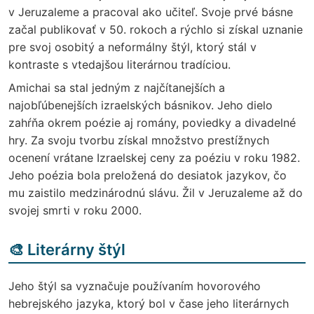
v Jeruzaleme a pracoval ako učiteľ. Svoje prvé básne
začal publikovať v 50. rokoch a rýchlo si získal uznanie
pre svoj osobitý a neformálny štýl, ktorý stál v
kontraste s vtedajšou literárnou tradíciou.
Amichai sa stal jedným z najčítanejších a
najobľúbenejších izraelských básnikov. Jeho dielo
zahŕňa okrem poézie aj romány, poviedky a divadelné
hry. Za svoju tvorbu získal množstvo prestížnych
ocenení vrátane Izraelskej ceny za poéziu v roku 1982.
Jeho poézia bola preložená do desiatok jazykov, čo
mu zaistilo medzinárodnú slávu. Žil v Jeruzaleme až do
svojej smrti v roku 2000.
🎨 Literárny štýl
Jeho štýl sa vyznačuje používaním hovorového
hebrejského jazyka, ktorý bol v čase jeho literárnych