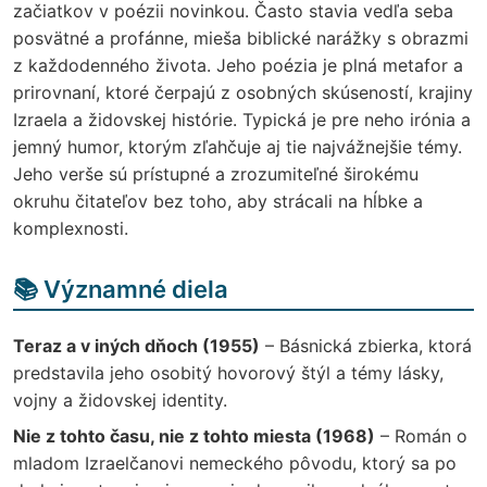
začiatkov v poézii novinkou. Často stavia vedľa seba
posvätné a profánne, mieša biblické narážky s obrazmi
z každodenného života. Jeho poézia je plná metafor a
prirovnaní, ktoré čerpajú z osobných skúseností, krajiny
Izraela a židovskej histórie. Typická je pre neho irónia a
jemný humor, ktorým zľahčuje aj tie najvážnejšie témy.
Jeho verše sú prístupné a zrozumiteľné širokému
okruhu čitateľov bez toho, aby strácali na hĺbke a
komplexnosti.
📚 Významné diela
Teraz a v iných dňoch (1955)
– Básnická zbierka, ktorá
predstavila jeho osobitý hovorový štýl a témy lásky,
vojny a židovskej identity.
Nie z tohto času, nie z tohto miesta (1968)
– Román o
mladom Izraelčanovi nemeckého pôvodu, ktorý sa po