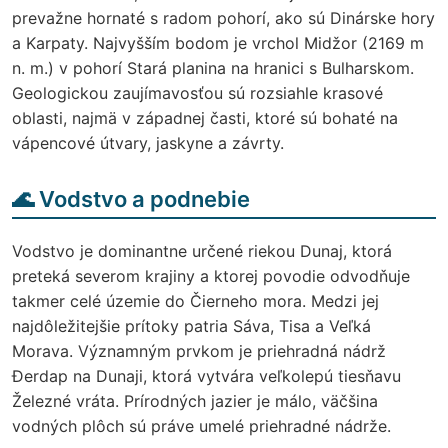
prevažne hornaté s radom pohorí, ako sú Dinárske hory
a Karpaty. Najvyšším bodom je vrchol Midžor (2169 m
n. m.) v pohorí Stará planina na hranici s Bulharskom.
Geologickou zaujímavosťou sú rozsiahle krasové
oblasti, najmä v západnej časti, ktoré sú bohaté na
vápencové útvary, jaskyne a závrty.
🌊 Vodstvo a podnebie
Vodstvo je dominantne určené riekou Dunaj, ktorá
preteká severom krajiny a ktorej povodie odvodňuje
takmer celé územie do Čierneho mora. Medzi jej
najdôležitejšie prítoky patria Sáva, Tisa a Veľká
Morava. Významným prvkom je priehradná nádrž
Đerdap na Dunaji, ktorá vytvára veľkolepú tiesňavu
Železné vráta. Prírodných jazier je málo, väčšina
vodných plôch sú práve umelé priehradné nádrže.