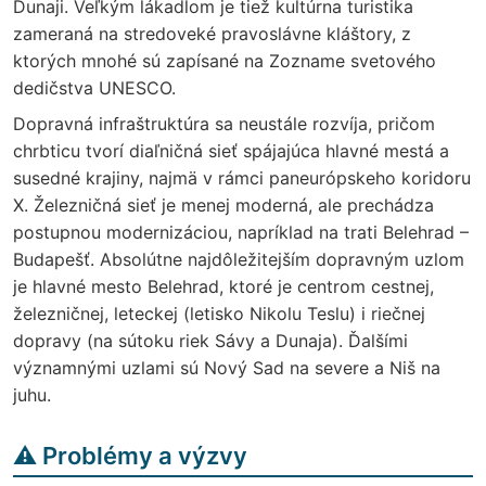
Dunaji. Veľkým lákadlom je tiež kultúrna turistika
zameraná na stredoveké pravoslávne kláštory, z
ktorých mnohé sú zapísané na Zozname svetového
dedičstva UNESCO.
Dopravná infraštruktúra sa neustále rozvíja, pričom
chrbticu tvorí diaľničná sieť spájajúca hlavné mestá a
susedné krajiny, najmä v rámci paneurópskeho koridoru
X. Železničná sieť je menej moderná, ale prechádza
postupnou modernizáciou, napríklad na trati Belehrad –
Budapešť. Absolútne najdôležitejším dopravným uzlom
je hlavné mesto Belehrad, ktoré je centrom cestnej,
železničnej, leteckej (letisko Nikolu Teslu) i riečnej
dopravy (na sútoku riek Sávy a Dunaja). Ďalšími
významnými uzlami sú Nový Sad na severe a Niš na
juhu.
⚠️ Problémy a výzvy