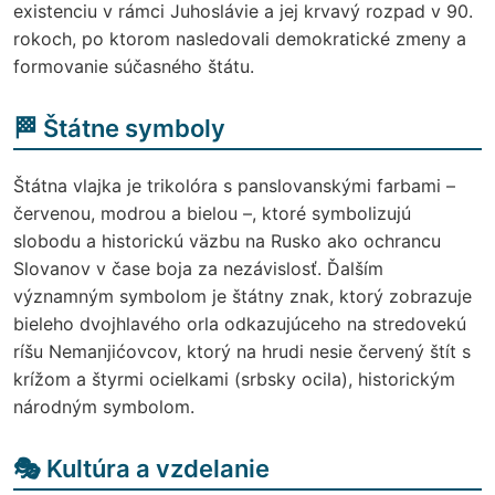
existenciu v rámci Juhoslávie a jej krvavý rozpad v 90.
rokoch, po ktorom nasledovali demokratické zmeny a
formovanie súčasného štátu.
🏁 Štátne symboly
Štátna vlajka je trikolóra s panslovanskými farbami –
červenou, modrou a bielou –, ktoré symbolizujú
slobodu a historickú väzbu na Rusko ako ochrancu
Slovanov v čase boja za nezávislosť. Ďalším
významným symbolom je štátny znak, ktorý zobrazuje
bieleho dvojhlavého orla odkazujúceho na stredovekú
ríšu Nemanjićovcov, ktorý na hrudi nesie červený štít s
krížom a štyrmi ocielkami (srbsky ocila), historickým
národným symbolom.
🎭 Kultúra a vzdelanie