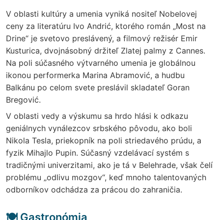
V oblasti kultúry a umenia vyniká nositeľ Nobelovej
ceny za literatúru Ivo Andrić, ktorého román „Most na
Drine“ je svetovo preslávený, a filmový režisér Emir
Kusturica, dvojnásobný držiteľ Zlatej palmy z Cannes.
Na poli súčasného výtvarného umenia je globálnou
ikonou performerka Marina Abramović, a hudbu
Balkánu po celom svete preslávil skladateľ Goran
Bregović.
V oblasti vedy a výskumu sa hrdo hlási k odkazu
geniálnych vynálezcov srbského pôvodu, ako boli
Nikola Tesla, priekopník na poli striedavého prúdu, a
fyzik Mihajlo Pupin. Súčasný vzdelávací systém s
tradičnými univerzitami, ako je tá v Belehrade, však čelí
problému „odlivu mozgov“, keď mnoho talentovaných
odborníkov odchádza za prácou do zahraničia.
🍽️ Gastronómia