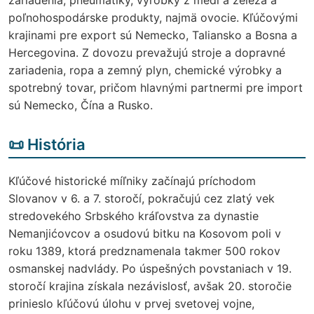
poľnohospodárske produkty, najmä ovocie. Kľúčovými
krajinami pre export sú Nemecko, Taliansko a Bosna a
Hercegovina. Z dovozu prevažujú stroje a dopravné
zariadenia, ropa a zemný plyn, chemické výrobky a
spotrebný tovar, pričom hlavnými partnermi pre import
sú Nemecko, Čína a Rusko.
📜 História
Kľúčové historické míľniky začínajú príchodom
Slovanov v 6. a 7. storočí, pokračujú cez zlatý vek
stredovekého Srbského kráľovstva za dynastie
Nemanjićovcov a osudovú bitku na Kosovom poli v
roku 1389, ktorá predznamenala takmer 500 rokov
osmanskej nadvlády. Po úspešných povstaniach v 19.
storočí krajina získala nezávislosť, avšak 20. storočie
prinieslo kľúčovú úlohu v prvej svetovej vojne,