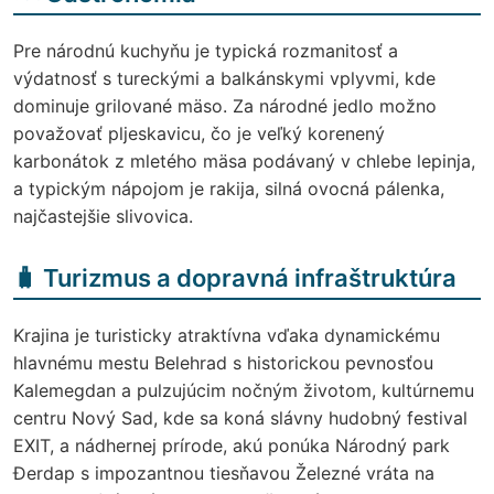
Pre národnú kuchyňu je typická rozmanitosť a
výdatnosť s tureckými a balkánskymi vplyvmi, kde
dominuje grilované mäso. Za národné jedlo možno
považovať pljeskavicu, čo je veľký korenený
karbonátok z mletého mäsa podávaný v chlebe lepinja,
a typickým nápojom je rakija, silná ovocná pálenka,
najčastejšie slivovica.
🧳 Turizmus a dopravná infraštruktúra
Krajina je turisticky atraktívna vďaka dynamickému
hlavnému mestu Belehrad s historickou pevnosťou
Kalemegdan a pulzujúcim nočným životom, kultúrnemu
centru Nový Sad, kde sa koná slávny hudobný festival
EXIT, a nádhernej prírode, akú ponúka Národný park
Đerdap s impozantnou tiesňavou Železné vráta na