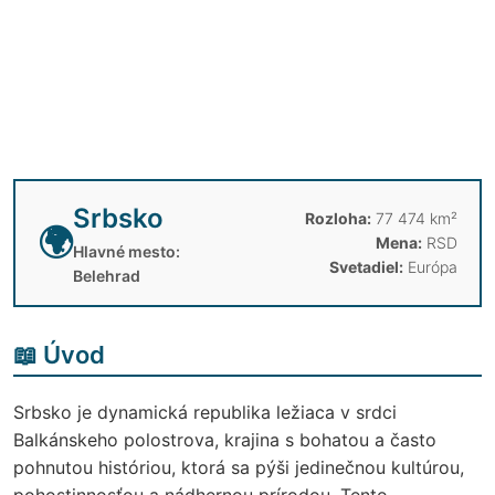
Srbsko
Rozloha:
77 474 km²
🌍
Mena:
RSD
Hlavné mesto:
Svetadiel:
Európa
Belehrad
📖 Úvod
Srbsko je dynamická republika ležiaca v srdci
Balkánskeho polostrova, krajina s bohatou a často
pohnutou históriou, ktorá sa pýši jedinečnou kultúrou,
pohostinnosťou a nádhernou prírodou. Tento