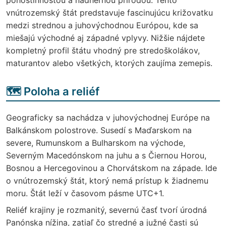
vnútrozemský štát predstavuje fascinujúcu križovatku
medzi strednou a juhovýchodnou Európou, kde sa
miešajú východné aj západné vplyvy. Nižšie nájdete
kompletný profil štátu vhodný pre stredoškolákov,
maturantov alebo všetkých, ktorých zaujíma zemepis.
🗺️ Poloha a reliéf
Geograficky sa nachádza v juhovýchodnej Európe na
Balkánskom polostrove. Susedí s Maďarskom na
severe, Rumunskom a Bulharskom na východe,
Severným Macedónskom na juhu a s Čiernou Horou,
Bosnou a Hercegovinou a Chorvátskom na západe. Ide
o vnútrozemský štát, ktorý nemá prístup k žiadnemu
moru. Štát leží v časovom pásme UTC+1.
Reliéf krajiny je rozmanitý, severnú časť tvorí úrodná
Panónska nížina, zatiaľ čo stredné a južné časti sú