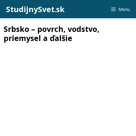
Preskočiť
StudijnySvet.sk
Menu
na
obsah
Srbsko – povrch, vodstvo,
priemysel a ďalšie