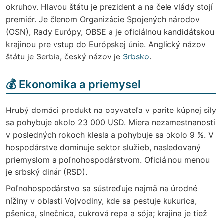
okruhov. Hlavou štátu je prezident a na čele vlády stojí
premiér. Je členom Organizácie Spojených národov
(OSN), Rady Európy, OBSE a je oficiálnou kandidátskou
krajinou pre vstup do Európskej únie. Anglický názov
štátu je Serbia, český názov je
Srbsko
.
💰 Ekonomika a priemysel
Hrubý domáci produkt na obyvateľa v parite kúpnej sily
sa pohybuje okolo 23 000 USD. Miera nezamestnanosti
v posledných rokoch klesla a pohybuje sa okolo 9 %. V
hospodárstve dominuje sektor služieb, nasledovaný
priemyslom a poľnohospodárstvom. Oficiálnou menou
je srbský dinár (RSD).
Poľnohospodárstvo sa sústreďuje najmä na úrodné
nížiny v oblasti Vojvodiny, kde sa pestuje kukurica,
pšenica, slnečnica, cukrová repa a sója; krajina je tiež