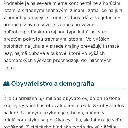
Podnebie je na severe mierne kontinentálne s horúcimi
letami a chladnými snehovými zimami, zatiaľ čo na juhu
v horách je drsnejšie. Tomu zodpovedá aj vegetácia –
úrodné nížiny na severe sú dnes prevažne
poľnohospodárskou krajinou typu kultúrnej stepi,
predtým pokrytou trávnatými stepmi. Vo vyšších
polohách na juhu a v strede krajiny prevažujú listnaté
lesy, najmä dubové a bukové, ktoré vo vyšších
nadmorských výškach prechádzajú do ihličnatých
lesov.
👥 Obyvateľstvo a demografia
Žije tu približne 6,7 milióna obyvateľov, čo pri rozlohe
krajiny vytvára hustotu zaľudnenia okolo 87 obyvateľov
na km². Úradným jazykom je srbčina, pričom v
oficiálnom styku sa používa cyrilika, ale latinka je veľmi
rozšírená. Z etnického hľadiska tvoria drvivú väčšinu