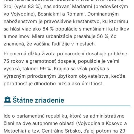
Srbi (vyše 83 %), nasledovaní Maďarmi (predovšetkým
vo Vojvodine), Bosniakmi a Rómami. Dominantným
náboženstvom je pravoslávne kresťanstvo, ku ktorému
sa hlási viac ako 84 % populácie s menšinami katolíkov
a moslimov. Miera urbanizácie presahuje 56 %, čo
znamená, že väčšina ľudí žije v mestách.
Priemerná dĺžka života pri narodení dosahuje približne
75 rokov a gramotnosť dospelej populácie je veľmi
vysoká, takmer 99 %. Krajina sa však potýka s
výrazným prirodzeným úbytkom obyvateľstva, keďže
pôrodnosť je dlhodobo nižšia ako úmrtnosť.
🏛️ Štátne zriadenie
Ide o parlamentnú republiku, ktorá sa administratívne
člení na dve autonómne oblasti (Vojvodina a Kosovo a
Metochia) a tzv. Centrálne Srbsko, ďalej potom na 29