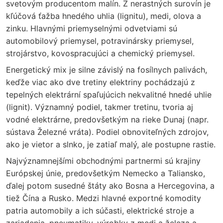
svetovým producentom malín. Z nerastných surovín je
kľúčová ťažba hnedého uhlia (lignitu), medi, olova a
zinku. Hlavnými priemyselnými odvetviami sú
automobilový priemysel, potravinársky priemysel,
strojárstvo, kovospracujúci a chemický priemysel.
Energetický mix je silne závislý na fosílnych palivách,
keďže viac ako dve tretiny elektriny pochádzajú z
tepelných elektrární spaľujúcich nekvalitné hnedé uhlie
(lignit). Významný podiel, takmer tretinu, tvoria aj
vodné elektrárne, predovšetkým na rieke Dunaj (napr.
sústava Železné vráta). Podiel obnoviteľných zdrojov,
ako je vietor a slnko, je zatiaľ malý, ale postupne rastie.
Najvýznamnejšími obchodnými partnermi sú krajiny
Európskej únie, predovšetkým Nemecko a Taliansko,
ďalej potom susedné štáty ako Bosna a Hercegovina, a
tiež Čína a Rusko. Medzi hlavné exportné komodity
patria automobily a ich súčasti, elektrické stroje a
zariadenia, pneumatiky, výrobky z medi a železa a