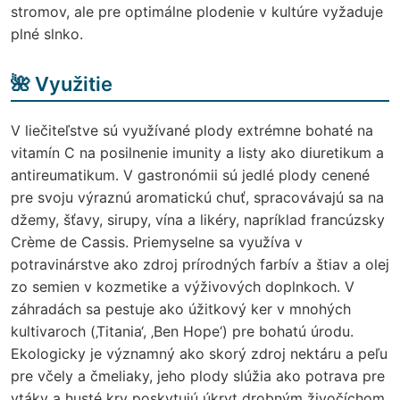
stromov, ale pre optimálne plodenie v kultúre vyžaduje
plné slnko.
🌺 Využitie
V liečiteľstve sú využívané plody extrémne bohaté na
vitamín C na posilnenie imunity a listy ako diuretikum a
antireumatikum. V gastronómii sú jedlé plody cenené
pre svoju výraznú aromatickú chuť, spracovávajú sa na
džemy, šťavy, sirupy, vína a likéry, napríklad francúzsky
Crème de Cassis. Priemyselne sa využíva v
potravinárstve ako zdroj prírodných farbív a štiav a olej
zo semien v kozmetike a výživových doplnkoch. V
záhradách sa pestuje ako úžitkový ker v mnohých
kultivaroch (‚Titania‘, ‚Ben Hope‘) pre bohatú úrodu.
Ekologicky je významný ako skorý zdroj nektáru a peľu
pre včely a čmeliaky, jeho plody slúžia ako potrava pre
vtáky a husté kry poskytujú úkryt drobným živočíchom.