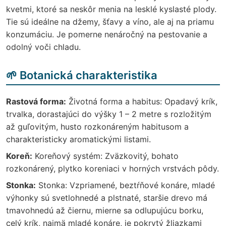
kvetmi, ktoré sa neskôr menia na lesklé kyslasté plody.
Tie sú ideálne na džemy, šťavy a víno, ale aj na priamu
konzumáciu. Je pomerne nenáročný na pestovanie a
odolný voči chladu.
🌱 Botanická charakteristika
Rastová forma:
Životná forma a habitus: Opadavý krík,
trvalka, dorastajúci do výšky 1 – 2 metre s rozložitým
až guľovitým, husto rozkonáreným habitusom a
charakteristicky aromatickými listami.
Koreň:
Koreňový systém: Zväzkovitý, bohato
rozkonárený, plytko koreniaci v horných vrstvách pôdy.
Stonka:
Stonka: Vzpriamené, beztŕňové konáre, mladé
výhonky sú svetlohnedé a plstnaté, staršie drevo má
tmavohnedú až čiernu, mierne sa odlupujúcu borku,
celý krík, najmä mladé konáre, je pokrytý žliazkami