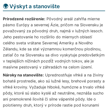
🌍 Výskyt a stanovište
Prirodzené rozšírenie:
Pôvodný areál zahŕňa mierne
pásmo Európy a severnej Ázie, pričom na Slovensku je
považovaný za pôvodný druh, najmä v lužných lesoch.
Jeho pestovanie ho rozšírilo do miernych oblastí
celého sveta vrátane Severnej Ameriky a Nového
Zélandu, kde sa stal významnou komerčnou plodinou,
zatiaľ čo na Slovensku sa divo vyskytuje predovšetkým
v teplejších nížinách pozdĺž vodných tokov, ale je
masívne pestovaný v záhradách na celom území.
Nároky na stanovište:
Uprednostňuje vlhké a na živiny
bohaté prostredie, ako sú lužné lesy, brehové porasty a
vlhké kroviny. Vyžaduje hlboké, humózne a trvalo vlhké
pôdy, ktoré sú slabo kyslé až neutrálne, neznáša sucho
ani premokrené ílovité či silne vápenité pôdy. Ide o
polotienny druh, ktorý v prírode rastie pod korunami