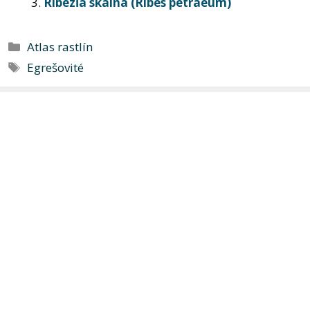
Ríbezľa skalná (Ribes petraeum)
Kategórie
Atlas rastlín
Značky
Egrešovité