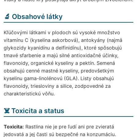
🔬 Obsahové látky
Kľúčovými látkami v plodoch sú vysoké množstvo
vitamínu C (kyselina askorbová), antokyány (najmä
glykozidy kyanidínu a delfinidínu), ktoré spôsobujú
tmavé sfarbenie a majú silné antioxidačné účinky,
flavonoidy, organické kyseliny a pektín. Semená
obsahujú cenné mastné kyseliny, predovšetkým
kyselinu gama-linolénovú (GLA). Listy obsahujú
flavonoidy, triesloviny a silice, zodpovedné za
charakteristickú vôňu.
☠️ Toxicita a status
Toxicita:
Rastlina nie je pre ľudí ani pre zvieratá
jedovatá a jej časti sú bezpečné na konzumáciu.