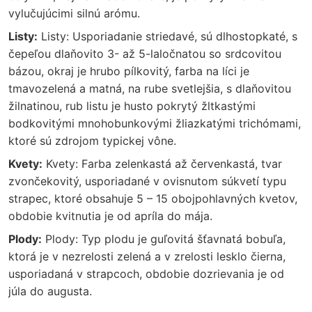
vylučujúcimi silnú arómu.
Listy:
Listy: Usporiadanie striedavé, sú dlhostopkaté, s
čepeľou dlaňovito 3- až 5-laločnatou so srdcovitou
bázou, okraj je hrubo pílkovitý, farba na líci je
tmavozelená a matná, na rube svetlejšia, s dlaňovitou
žilnatinou, rub listu je husto pokrytý žltkastými
bodkovitými mnohobunkovými žliazkatými trichómami,
ktoré sú zdrojom typickej vône.
Kvety:
Kvety: Farba zelenkastá až červenkastá, tvar
zvončekovitý, usporiadané v ovisnutom súkvetí typu
strapec, ktoré obsahuje 5 – 15 obojpohlavných kvetov,
obdobie kvitnutia je od apríla do mája.
Plody:
Plody: Typ plodu je guľovitá šťavnatá bobuľa,
ktorá je v nezrelosti zelená a v zrelosti lesklo čierna,
usporiadaná v strapcoch, obdobie dozrievania je od
júla do augusta.