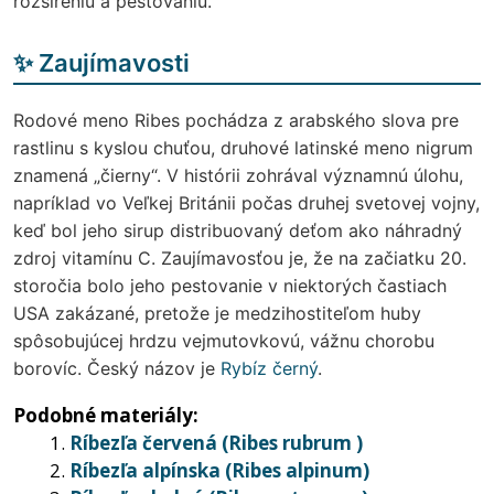
rozšíreniu a pestovaniu.
✨ Zaujímavosti
Rodové meno Ribes pochádza z arabského slova pre
rastlinu s kyslou chuťou, druhové latinské meno nigrum
znamená „čierny“. V histórii zohrával významnú úlohu,
napríklad vo Veľkej Británii počas druhej svetovej vojny,
keď bol jeho sirup distribuovaný deťom ako náhradný
zdroj vitamínu C. Zaujímavosťou je, že na začiatku 20.
storočia bolo jeho pestovanie v niektorých častiach
USA zakázané, pretože je medzihostiteľom huby
spôsobujúcej hrdzu vejmutovkovú, vážnu chorobu
borovíc. Český názov je
Rybíz černý
.
Podobné materiály:
Ríbezľa červená (Ribes rubrum )
Ríbezľa alpínska (Ribes alpinum)