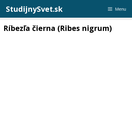
Preskočiť
StudijnySvet.sk
Menu
na
obsah
Ríbezľa čierna (Ribes nigrum)