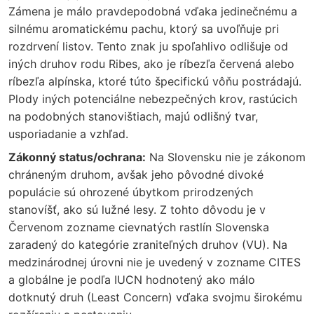
Zámena je málo pravdepodobná vďaka jedinečnému a
silnému aromatickému pachu, ktorý sa uvoľňuje pri
rozdrvení listov. Tento znak ju spoľahlivo odlišuje od
iných druhov rodu Ribes, ako je ríbezľa červená alebo
ríbezľa alpínska, ktoré túto špecifickú vôňu postrádajú.
Plody iných potenciálne nebezpečných krov, rastúcich
na podobných stanovištiach, majú odlišný tvar,
usporiadanie a vzhľad.
Zákonný status/ochrana:
Na Slovensku nie je zákonom
chráneným druhom, avšak jeho pôvodné divoké
populácie sú ohrozené úbytkom prirodzených
stanovíšť, ako sú lužné lesy. Z tohto dôvodu je v
Červenom zozname cievnatých rastlín Slovenska
zaradený do kategórie zraniteľných druhov (VU). Na
medzinárodnej úrovni nie je uvedený v zozname CITES
a globálne je podľa IUCN hodnotený ako málo
dotknutý druh (Least Concern) vďaka svojmu širokému