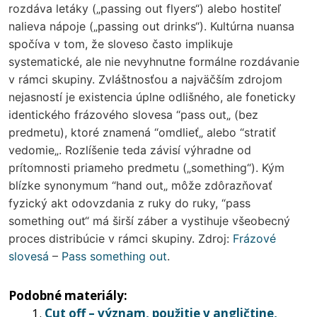
rozdáva letáky („passing out flyers“) alebo hostiteľ
nalieva nápoje („passing out drinks“). Kultúrna nuansa
spočíva v tom, že sloveso často implikuje
systematické, ale nie nevyhnutne formálne rozdávanie
v rámci skupiny. Zvláštnosťou a najväčším zdrojom
nejasností je existencia úplne odlišného, ale foneticky
identického frázového slovesa “pass out„ (bez
predmetu), ktoré znamená “omdlieť„ alebo “stratiť
vedomie„. Rozlíšenie teda závisí výhradne od
prítomnosti priameho predmetu („something“). Kým
blízke synonymum “hand out„ môže zdôrazňovať
fyzický akt odovzdania z ruky do ruky, “pass
something out“ má širší záber a vystihuje všeobecný
proces distribúcie v rámci skupiny. Zdroj:
Frázové
slovesá
–
Pass something out
.
Podobné materiály:
Cut off – význam, použitie v angličtine,