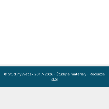
© StudijnySvet.sk 2017-2026 •
Študijné materiály
•
Recenzie
škôl