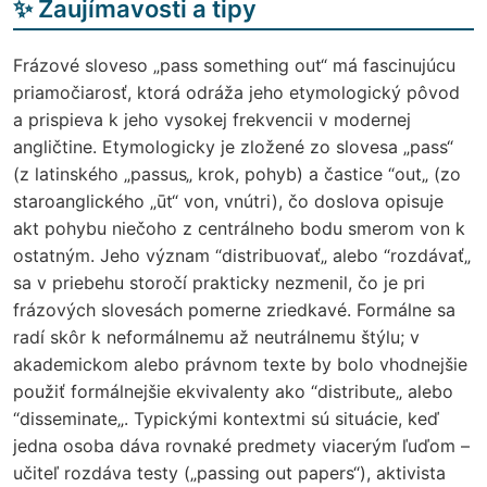
✨ Zaujímavosti a tipy
Frázové sloveso „pass something out“ má fascinujúcu
priamočiarosť, ktorá odráža jeho etymologický pôvod
a prispieva k jeho vysokej frekvencii v modernej
angličtine. Etymologicky je zložené zo slovesa „pass“
(z latinského „passus„ krok, pohyb) a častice “out„ (zo
staroanglického „ūt“ von, vnútri), čo doslova opisuje
akt pohybu niečoho z centrálneho bodu smerom von k
ostatným. Jeho význam “distribuovať„ alebo “rozdávať„
sa v priebehu storočí prakticky nezmenil, čo je pri
frázových slovesách pomerne zriedkavé. Formálne sa
radí skôr k neformálnemu až neutrálnemu štýlu; v
akademickom alebo právnom texte by bolo vhodnejšie
použiť formálnejšie ekvivalenty ako “distribute„ alebo
“disseminate„. Typickými kontextmi sú situácie, keď
jedna osoba dáva rovnaké predmety viacerým ľuďom –
učiteľ rozdáva testy („passing out papers“), aktivista