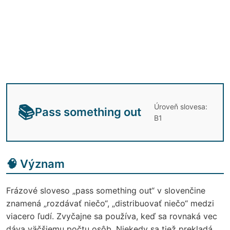
Úroveň slovesa:
📚
Pass something out
B1
🧠 Význam
Frázové sloveso „pass something out“ v slovenčine
znamená „rozdávať niečo“, „distribuovať niečo“ medzi
viacero ľudí. Zvyčajne sa používa, keď sa rovnaká vec
dáva väčšiemu počtu osôb. Niekedy sa tiež prekladá