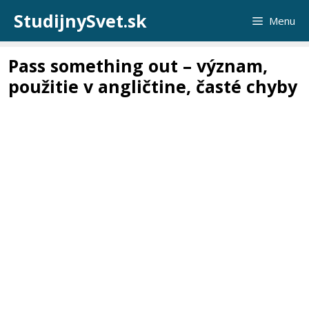
Preskočiť
StudijnySvet.sk
Menu
na
obsah
Pass something out – význam,
použitie v angličtine, časté chyby