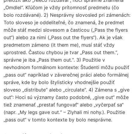
„Omdlel“. Kľúčom je vždy prítomnosť predmetu (čo
bolo rozdávané). 2) Nesprávny slovosled pri zámenách:
Toto sloveso je oddeliteľné, čo znamená, že predmet
môže stáť medzi slovesom a časticou („Pass the flyers
out“) alebo za nimi („Pass out the flyers“). Ak je však
predmetom zámeno (it them me), musí stáť vždy
uprostred. Častou chybou je tvar „Pass out them.“,
správne je iba „Pass them out.“. 3) Použitie v
nevhodnom formálnom kontexte: Študenti môžu použiť
„pass out“ napríklad v záverečnej práci alebo formálnej
správe, kde by bolo štylisticky vhodnejšie použiť
sloveso „distribute“ alebo „circulate“. 4) Zámena s „give
out“: Hoci sú významy často podobné, „give out“ môže
tiež znamenať „prestať fungovať“ alebo „vyčerpať sa“
(napr. „My legs gave out.“ – Zlyhali mi nohy.). Použitie
„pass out“ v tomto kontexte by bolo nesprávne.