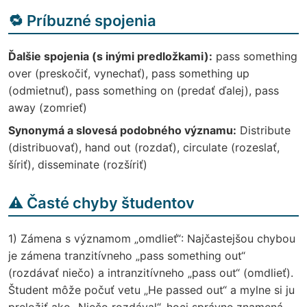
🔁 Príbuzné spojenia
Ďalšie spojenia (s inými predložkami):
pass something
over (preskočiť, vynechať), pass something up
(odmietnuť), pass something on (predať ďalej), pass
away (zomrieť)
Synonymá a slovesá podobného významu:
Distribute
(distribuovať), hand out (rozdať), circulate (rozeslať,
šíriť), disseminate (rozšíriť)
⚠️ Časté chyby študentov
1) Zámena s významom „omdlieť“: Najčastejšou chybou
je zámena tranzitívneho „pass something out“
(rozdávať niečo) a intranzitívneho „pass out“ (omdlieť).
Študent môže počuť vetu „He passed out“ a mylne si ju
preložiť ako „Niečo rozdával“, hoci správne znamená