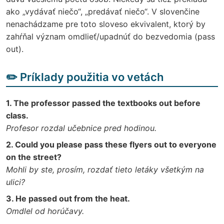
ako „vydávať niečo“, „predávať niečo“. V slovenčine
nenachádzame pre toto sloveso ekvivalent, ktorý by
zahŕňal význam omdlieť/upadnúť do bezvedomia (pass
out).
✏️ Príklady použitia vo vetách
1. The professor passed the textbooks out before
class.
Profesor rozdal učebnice pred hodinou.
2. Could you please pass these flyers out to everyone
on the street?
Mohli by ste, prosím, rozdať tieto letáky všetkým na
ulici?
3. He passed out from the heat.
Omdlel od horúčavy.