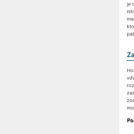
je 
nit
med
kto
pat
Za
Hoc
vďa
roz
zas
zod
mod
Po