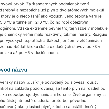
kovový prvok. Za štandardných podmienok tvorí
zfarebný a nezapáchajúci plyn z dvojatómových molekúl
 ktorý je o niečo ľahší ako vzduch. Jeho teplota varu je
5,8 °C a tuhne pri -210 °C, čo ho robí dôležitým
ogénom. Vďaka extrémne pevnej trojitej väzbe v molekule
je chemicky veľmi málo reaktívny, takmer inertný. Reaguje
pri vysokých teplotách a tlakoch, pričom v zlúčeninách
e nadobúdať širokú škálu oxidačných stavov, od -3 v
oniaku až po +5 v dusičnanoch.
ôvod názvu
venský názov „dusík“ je odvodený od slovesa „dusiť“.
ikol na základe pozorovania, že tento plyn na rozdiel od
líka nepodporuje dýchanie ani horenie. Živé organizmy sa
eho čistej atmosfére udusia, preto bol pôvodne
ačovaný ako „dusiaci plyn“, z čoho sa ustálil dnešný