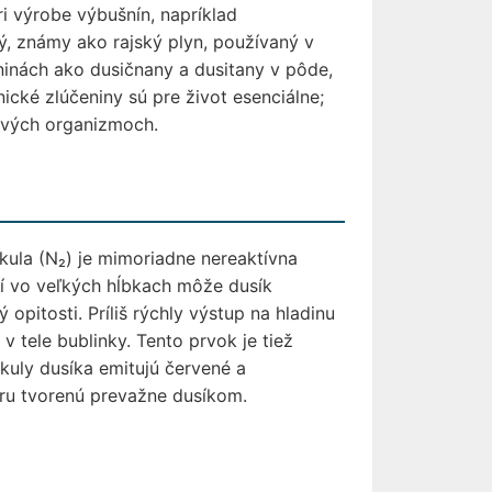
ri výrobe výbušnín, napríklad
sný, známy ako rajský plyn, používaný v
ninách ako dusičnany a dusitany v pôde,
ické zlúčeniny sú pre život esenciálne;
živých organizmoch.
kula (N₂) je mimoriadne nereaktívna
ní vo veľkých hĺbkach môže dusík
pitosti. Príliš rýchly výstup na hladinu
 tele bublinky. Tento prvok je tiež
kuly dusíka emitujú červené a
éru tvorenú prevažne dusíkom.