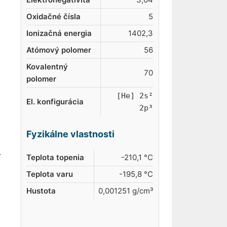
Oxidačné čísla
5
Ionizačná energia
1402,3
Atómový polomer
56
Kovalentný
70
polomer
[He] 2s²
El. konfigurácia
2p³
Fyzikálne vlastnosti
Teplota topenia
-210,1 °C
Teplota varu
-195,8 °C
Hustota
0,001251 g/cm³