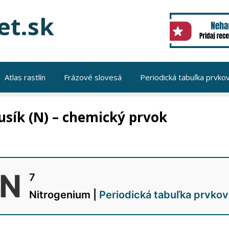
et.sk
Atlas rastlín
Frázové slovesá
Periodická tabuľka prvko
usík (N) – chemický prvok
N
7
Nitrogenium |
Periodická tabuľka prvkov