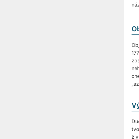
ná
O
Obj
177
zos
neh
che
„az
Vý
Dus
tvo
živ