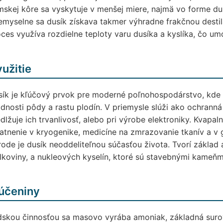
skej kôre sa vyskytuje v menšej miere, najmä vo forme dusi
emyselne sa dusík získava takmer výhradne frakčnou desti
ces využíva rozdielne teploty varu dusíka a kyslíka, čo um
užitie
ík je kľúčový prvok pre moderné poľnohospodárstvo, kde 
dnosti pôdy a rastu plodín. V priemysle slúži ako ochranná 
dlžuje ich trvanlivosť, alebo pri výrobe elektroniky. Kvapal
atnenie v kryogenike, medicíne na zmrazovanie tkanív a v 
rode je dusík neoddeliteľnou súčasťou života. Tvorí základ 
lkoviny, a nukleových kyselín, ktoré sú stavebnými kameň
účeniny
skou činnosťou sa masovo vyrába amoniak, základná surov