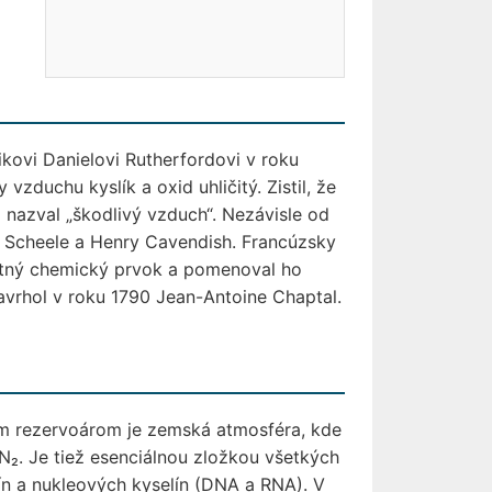
ikovi Danielovi Rutherfordovi v roku
vzduchu kyslík a oxid uhličitý. Zistil, že
 nazval „škodlivý vzduch“. Nezávisle od
elm Scheele a Henry Cavendish. Francúzsky
tatný chemický prvok a pomenoval ho
avrhol v roku 1790 Jean-Antoine Chaptal.
ším rezervoárom je zemská atmosféra, kde
N₂. Je tiež esenciálnou zložkou všetkých
ín a nukleových kyselín (DNA a RNA). V