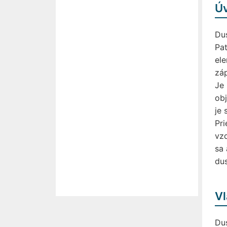
Ú
Dus
Pat
ele
záp
Je 
obj
je 
Pri
vzd
sa 
du
Vl
Dus