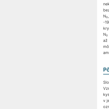
ne
be
N₂,
-19
kry
N₂ 
až 
môž
am
P
Slo
Vzn
kys
v j
ozn