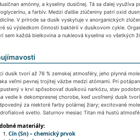
dusičnan amónny, a kyseliny dusičnej. Tá sa ďalej využíva p
roglycerínu, a farbív. Medzi ďalšie zlúčeniny patrí oxid du
icíne. V prírode sa dusík vyskytuje v anorganických zlúče
ré sú výsledkom činnosti baktérií v dusíkovom cykle. Organ
rí sem každá bielkovina a nukleová kyselina vo všetkých 
ujímavosti
i dusík tvorí až 78 % zemskej atmosféry, jeho plynná mole
ka veľmi pevnej trojitej väzbe medzi atómami. Pri potápa
pustený v krvi spôsobovať dusíkovú narkózu, stav podobný o
a vedie k dekompresnej chorobe, keď uvoľnený dusík tvorí v
povedný za niektoré farby polárnej žiary; excitované mole
rofialové svetlo. Saturnov mesiac Titan má hustú atmosf
dobné materiály:
Cín (Sn) – chemický prvok