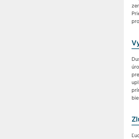
zem
Pri
pro
Vy
Dus
úro
pre
upl
prí
bie
Zl
Ľud