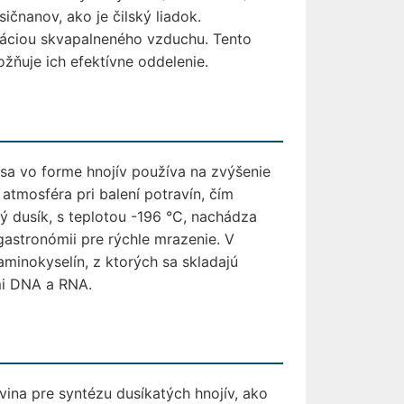
čnanov, ako je čilský liadok.
láciou skvapalneného vzduchu. Tento
ožňuje ich efektívne oddelenie.
sa vo forme hnojív používa na zvýšenie
atmosféra pri balení potravín, čím
ný dusík, s teplotou -196 °C, nachádza
gastronómii pre rýchle mrazenie. V
aminokyselín, z ktorých sa skladajú
mi DNA a RNA.
ina pre syntézu dusíkatých hnojív, ako