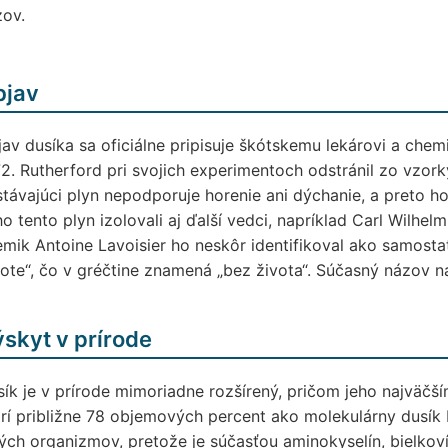
zov.
bjav
av dusíka sa oficiálne pripisuje škótskemu lekárovi a chem
2. Rutherford pri svojich experimentoch odstránil zo vzorky 
távajúci plyn nepodporuje horenie ani dýchanie, a preto ho
o tento plyn izolovali aj ďalší vedci, napríklad Carl Wilh
mik Antoine Lavoisier ho neskôr identifikoval ako samos
ote“, čo v gréčtine znamená „bez života“. Súčasný názov n
skyt v prírode
ík je v prírode mimoriadne rozšírený, pričom jeho najväč
rí približne 78 objemových percent ako molekulárny dusík 
ých organizmov, pretože je súčasťou aminokyselín, bielkov