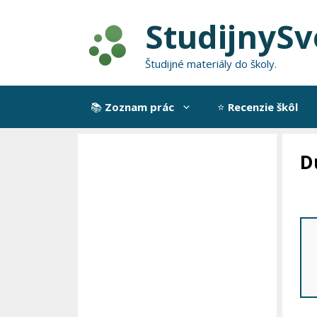
Preskočiť
StudijnySv
na
obsah
Študijné materiály do školy.
📚
Zoznam prác
⭐
Recenzie škôl
D