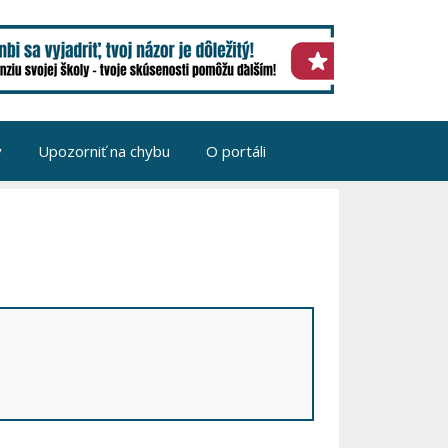
v
Upozorniť na chybu
O portáli