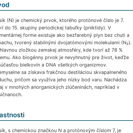
vod
ík (N) je chemický prvok, ktorého protónové číslo je 7.
rí do 15. skupiny periodickej tabuľky (pniktidy). V
mentárnej forme existuje ako bezfarebný plyn bez chuti a
achu, tvorený stabilnými dvojatómovými molekulami (N₂).
hlavnou zložkou zemskej atmosféry, kde tvorí až 78 %
emu. Ako biogénny prvok je nevyhnutný pre život, keďže
súčasťou bielkovín a DNA všetkých organizmov.
emyselne sa získava frakčnou destiláciou skvapalneného
uchu, pričom sa využíva jeho nízky bod varu. Nachádza
aj v mnohých anorganických zlúčeninách, napríklad v
sičnanoch.
astnosti
ík, s chemickou značkou N a protónovým číslom 7, je