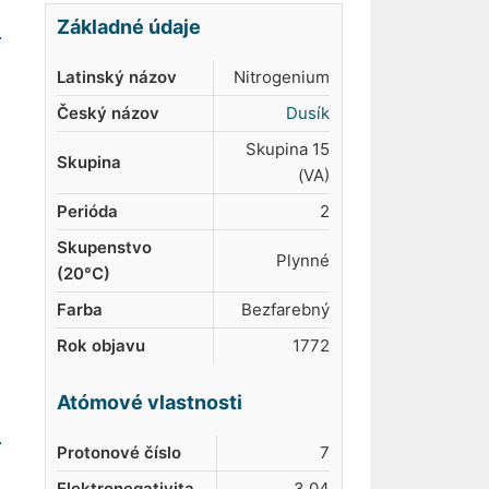
Základné údaje
Latinský názov
Nitrogenium
Český názov
Dusík
Skupina 15
Skupina
(VA)
Perióda
2
Skupenstvo
Plynné
(20°C)
Farba
Bezfarebný
Rok objavu
1772
Atómové vlastnosti
Protonové číslo
7
Elektronegativita
3,04