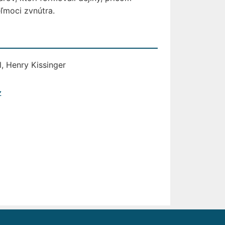
ľmoci zvnútra.
l, Henry Kissinger
z