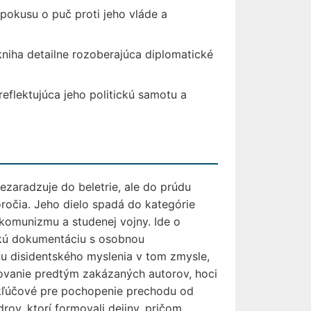
 pokusu o puč proti jeho vláde a
niha detailne rozoberajúca diplomatické
eflektujúca jeho politickú samotu a
ezaradzuje do beletrie, ale do prúdu
oročia. Jeho dielo spadá do kategórie
 komunizmu a studenej vojny. Ide o
ickú dokumentáciu s osobnou
ciu disidentského myslenia v tom zmysle,
ikovanie predtým zakázaných autorov, hoci
 kľúčové pre pochopenie prechodu od
drov, ktorí formovali dejiny, pričom