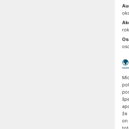
Au
oko
Ak
rok
Os
oso
🌍
Mic
pol
pos
špe
apo
že 
on 
tot