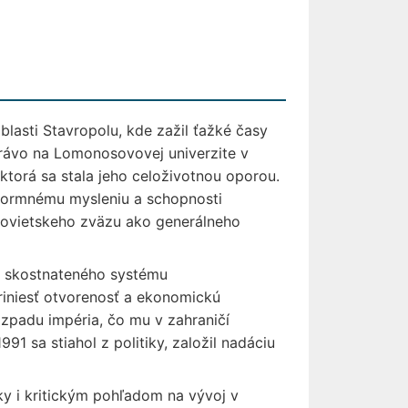
blasti Stavropolu, kde zažil ťažké časy
 právo na Lomonosovovej univerzite v
torá sa stala jeho celoživotnou oporou.
eformnému mysleniu a schopnosti
Sovietskeho zväzu ako generálneho
u skostnateného systému
priniesť otvorenosť a ekonomickú
ozpadu impéria, čo mu v zahraničí
1 sa stiahol z politiky, založil nadáciu
y i kritickým pohľadom na vývoj v