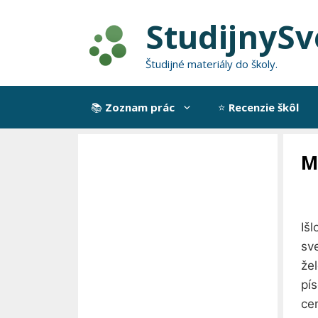
Preskočiť
StudijnySv
na
obsah
Študijné materiály do školy.
📚
Zoznam prác
⭐
Recenzie škôl
M
Iš
sv
že
pís
ce