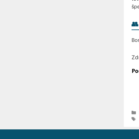
špe
👥
Bor
Zd
Po