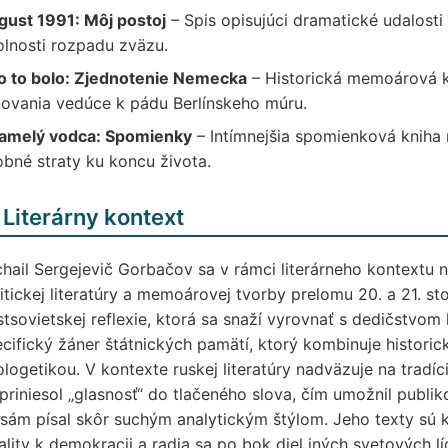
gust 1991: Môj postoj
– Spis opisujúci dramatické udalosti
lnosti rozpadu zväzu.
o to bolo: Zjednotenie Nemecka
– Historická memoárová k
ovania vedúce k pádu Berlínskeho múru.
amelý vodca: Spomienky
– Intímnejšia spomienková kniha r
bné straty ku koncu života.
 Literárny kontext
hail Sergejevič Gorbačov sa v rámci literárneho kontextu n
itickej literatúry a memoárovej tvorby prelomu 20. a 21. st
tsovietskej reflexie, ktorá sa snaží vyrovnať s dedičstvom
cifický žáner štátnických pamätí, ktorý kombinuje histor
logetikou. V kontexte ruskej literatúry nadväzuje na tradí
priniesol „glasnosť“ do tlačeného slova, čím umožnil publ
sám písal skôr suchým analytickým štýlom. Jeho texty sú
ality k demokracii a radia sa po bok diel iných svetových lí