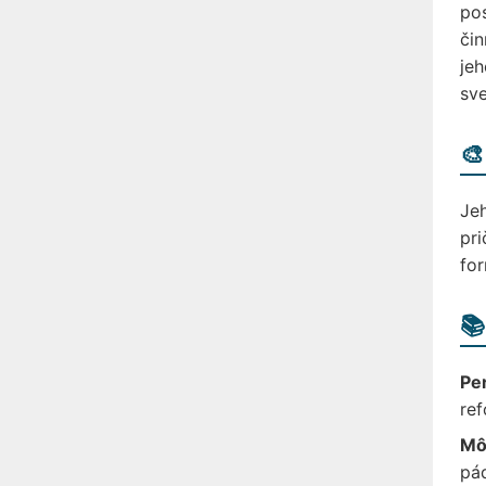
pos
čin
jeh
sve
🎨
Jeh
pri
for
📚
Per
ref
Môj
pá