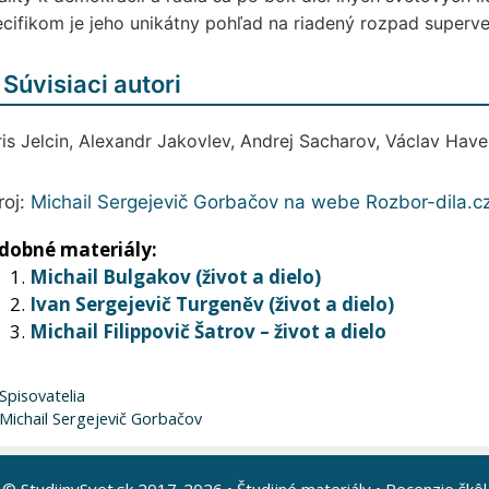
cifikom je jeho unikátny pohľad na riadený rozpad superve
 Súvisiaci autori
is Jelcin, Alexandr Jakovlev, Andrej Sacharov, Václav Have
roj:
Michail Sergejevič Gorbačov na webe Rozbor-dila.c
dobné materiály:
Michail Bulgakov (život a dielo)
Ivan Sergejevič Turgeněv (život a dielo)
Michail Filippovič Šatrov – život a dielo
Kategórie
Spisovatelia
Značky
Michail Sergejevič Gorbačov