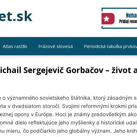
et.sk
Atlas rastlín
Frázové slovesá
Periodická tabuľka prvko
ichail Sergejevič Gorbačov – život a
lo o významného sovietskeho štátnika, ktorý zásadným 
eta v dvadsiatom storočí. Svojimi reformnými krokmi pri
leznej opony v Európe. Hoci je známy predovšetkým ako p
omné dielo reflektujúce jeho myšlienky a historické udal
nu mieru, čo podčiarklo jeho globálny význam. Jeho kni