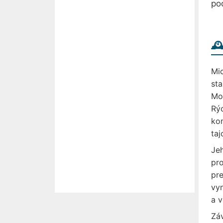
po
🕰
Mic
sta
Mos
Rýc
kom
taj
Jeh
pro
pre
vyn
a v
Záv