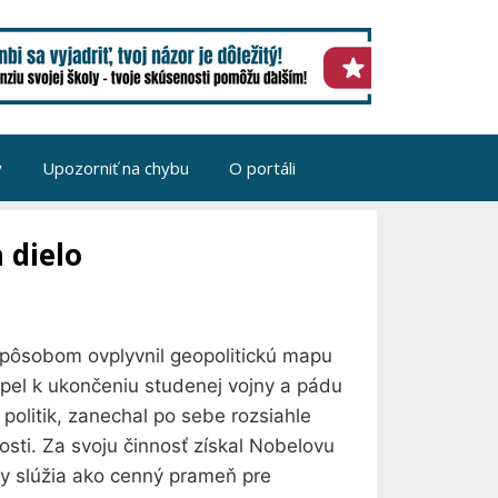
v
Upozorniť na chybu
O portáli
 dielo
spôsobom ovplyvnil geopolitickú mapu
spel k ukončeniu studenej vojny a pádu
olitik, zanechal po sebe rozsiahle
osti. Za svoju činnosť získal Nobelovu
hy slúžia ako cenný prameň pre