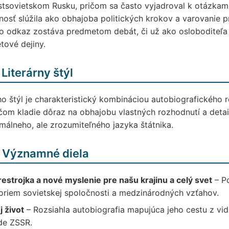
tsovietskom Rusku, pričom sa často vyjadroval k otázkam 
nosť slúžila ako obhajoba politických krokov a varovanie p
o odkaz zostáva predmetom debát, či už ako osloboditeľa 
tové dejiny.
 Literárny štýl
o štýl je charakteristický kombináciou autobiografického r
čom kladie dôraz na obhajobu vlastných rozhodnutí a detail
málneho, ale zrozumiteľného jazyka štátnika.
 Významné diela
estrojka a nové myslenie pre našu krajinu a celý svet
– Po
oriem sovietskej spoločnosti a medzinárodných vzťahov.
 život
– Rozsiahla autobiografia mapujúca jeho cestu z vid
de ZSSR.