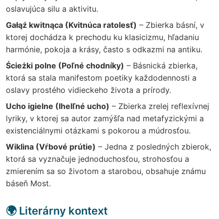
oslavujúca silu a aktivitu.
Gałąź kwitnąca (Kvitnúca ratolesť)
– Zbierka básní, v
ktorej dochádza k prechodu ku klasicizmu, hľadaniu
harmónie, pokoja a krásy, často s odkazmi na antiku.
Ścieżki polne (Poľné chodníky)
– Básnická zbierka,
ktorá sa stala manifestom poetiky každodennosti a
oslavy prostého vidieckeho života a prírody.
Ucho igielne (Ihelľné ucho)
– Zbierka zrelej reflexívnej
lyriky, v ktorej sa autor zamýšľa nad metafyzickými a
existenciálnymi otázkami s pokorou a múdrosťou.
Wiklina (Vŕbové prútie)
– Jedna z posledných zbierok,
ktorá sa vyznačuje jednoduchosťou, strohosťou a
zmierením sa so životom a starobou, obsahuje známu
báseň Most.
🌍 Literárny kontext