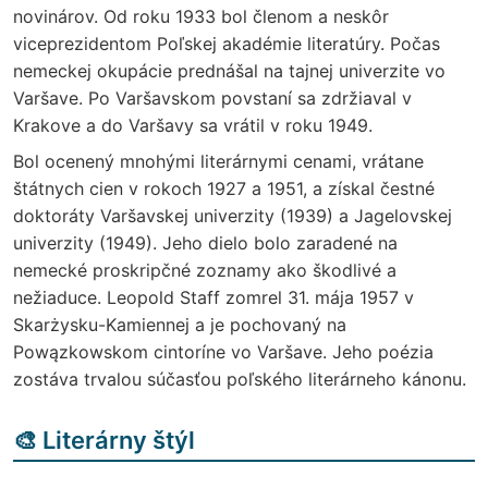
novinárov. Od roku 1933 bol členom a neskôr
viceprezidentom Poľskej akadémie literatúry. Počas
nemeckej okupácie prednášal na tajnej univerzite vo
Varšave. Po Varšavskom povstaní sa zdržiaval v
Krakove a do Varšavy sa vrátil v roku 1949.
Bol ocenený mnohými literárnymi cenami, vrátane
štátnych cien v rokoch 1927 a 1951, a získal čestné
doktoráty Varšavskej univerzity (1939) a Jagelovskej
univerzity (1949). Jeho dielo bolo zaradené na
nemecké proskripčné zoznamy ako škodlivé a
nežiaduce. Leopold Staff zomrel 31. mája 1957 v
Skarżysku-Kamiennej a je pochovaný na
Powązkowskom cintoríne vo Varšave. Jeho poézia
zostáva trvalou súčasťou poľského literárneho kánonu.
🎨 Literárny štýl