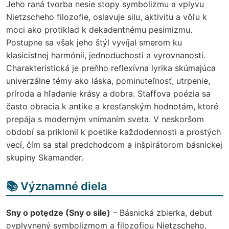
Jeho raná tvorba nesie stopy symbolizmu a vplyvu
Nietzscheho filozofie, oslavuje silu, aktivitu a vôľu k
moci ako protiklad k dekadentnému pesimizmu.
Postupne sa však jeho štýl vyvíjal smerom ku
klasicistnej harmónii, jednoduchosti a vyrovnanosti.
Charakteristická je preňho reflexívna lyrika skúmajúca
univerzálne témy ako láska, pominuteľnosť, utrpenie,
príroda a hľadanie krásy a dobra. Staffova poézia sa
často obracia k antike a kresťanským hodnotám, ktoré
prepája s moderným vnímaním sveta. V neskoršom
období sa priklonil k poetike každodennosti a prostých
vecí, čím sa stal predchodcom a inšpirátorom básnickej
skupiny Skamander.
📚 Významné diela
Sny o potędze (Sny o sile)
– Básnická zbierka, debut
ovplyvnený symbolizmom a filozofiou Nietzscheho,