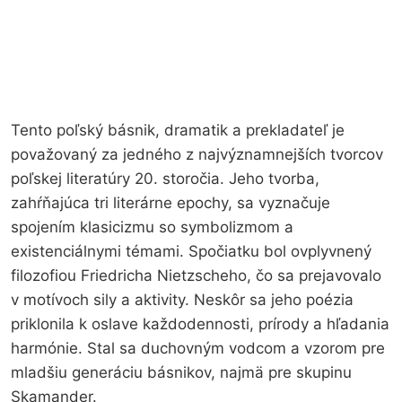
Tento poľský básnik, dramatik a prekladateľ je
považovaný za jedného z najvýznamnejších tvorcov
poľskej literatúry 20. storočia. Jeho tvorba,
zahŕňajúca tri literárne epochy, sa vyznačuje
spojením klasicizmu so symbolizmom a
existenciálnymi témami. Spočiatku bol ovplyvnený
filozofiou Friedricha Nietzscheho, čo sa prejavovalo
v motívoch sily a aktivity. Neskôr sa jeho poézia
priklonila k oslave každodennosti, prírody a hľadania
harmónie. Stal sa duchovným vodcom a vzorom pre
mladšiu generáciu básnikov, najmä pre skupinu
Skamander.