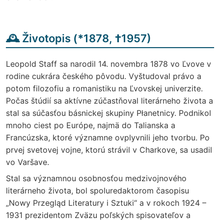
🕰️ Životopis (
*
1878,
†
1957)
Leopold Staff sa narodil 14. novembra 1878 vo Ľvove v
rodine cukrára českého pôvodu. Vyštudoval právo a
potom filozofiu a romanistiku na Ľvovskej univerzite.
Počas štúdií sa aktívne zúčastňoval literárneho života a
stal sa súčasťou básnickej skupiny Płanetnicy. Podnikol
mnoho ciest po Európe, najmä do Talianska a
Francúzska, ktoré významne ovplyvnili jeho tvorbu. Po
prvej svetovej vojne, ktorú strávil v Charkove, sa usadil
vo Varšave.
Stal sa významnou osobnosťou medzivojnového
literárneho života, bol spoluredaktorom časopisu
„Nowy Przegląd Literatury i Sztuki“ a v rokoch 1924 –
1931 prezidentom Zväzu poľských spisovateľov a