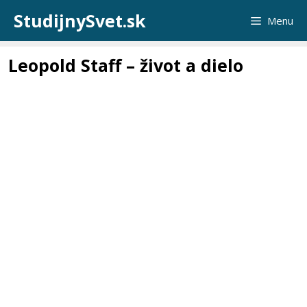
Preskočiť
StudijnySvet.sk
Menu
na
obsah
Leopold Staff – život a dielo