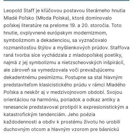
Leopold Staff je kľúčovou postavou literárneho hnutia
Mladé Poľsko (Młoda Polska), ktoré dominovalo
poľskej literatúre na prelome 19. a 20. storočia. Toto
hnutie, ovplyvnené európskym modernizmom,
symbolizmom a dekadenciou, sa vyznačovalo
rozmanitosťou štýlov a myšlienkových prúdov. Staffova
raná tvorba síce vychádzala z mladopoľskej poetiky,
najmä z jej symbolizmu a nietzscheovských inšpirácií,
ale zároveň sa vymedzovala voči prevažujúcemu
dekadentnému pesimizmu. Postupne sa stal hlavným
predstaviteľom klasicistického prúdu v rámci Mladého
Poľska a neskôr aj v medzivojnovom období. Svojou
orientáciou na harmóniu, poriadok a odkaz antiky a
renesancie predstavoval protipól k expresionistickým a
katastrofickým tendenciám. Jeho poézia
každodennosti a obdiv k prostému životu ho urobili
duchovným otcom a hlavným vzorom pre básnickú