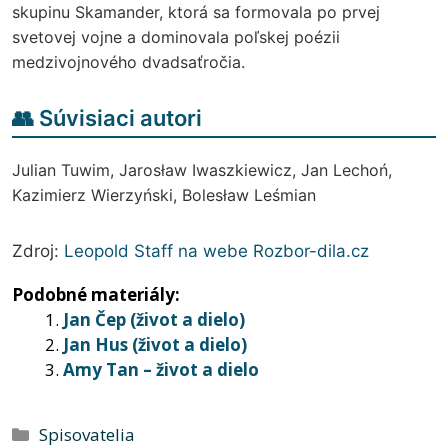
skupinu Skamander, ktorá sa formovala po prvej
svetovej vojne a dominovala poľskej poézii
medzivojnového dvadsaťročia.
👥 Súvisiaci autori
Julian Tuwim, Jarosław Iwaszkiewicz, Jan Lechoń,
Kazimierz Wierzyński, Bolesław Leśmian
Zdroj:
Leopold Staff na webe Rozbor-dila.cz
Podobné materiály:
Jan Čep (život a dielo)
Jan Hus (život a dielo)
Amy Tan – život a dielo
Kategórie
Spisovatelia