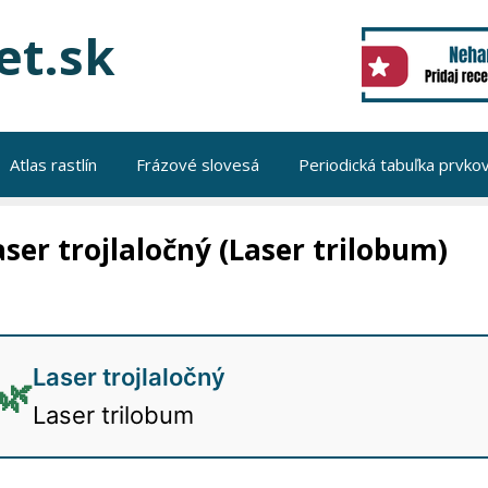
et.sk
Atlas rastlín
Frázové slovesá
Periodická tabuľka prvko
aser trojlaločný (Laser trilobum)
Laser trojlaločný
🌿
Laser trilobum