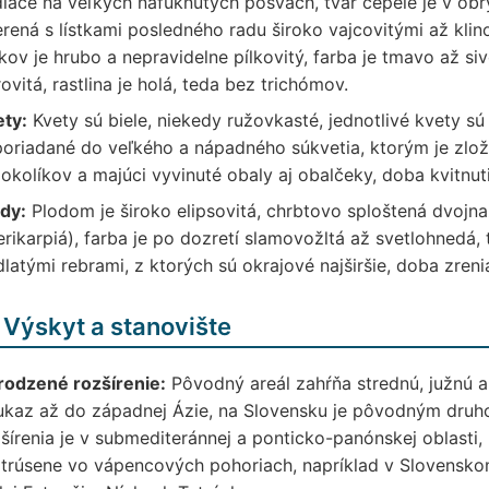
iace na veľkých nafúknutých pošvách, tvar čepele je v obrys
rená s lístkami posledného radu široko vajcovitými až klino
tkov je hrubo a nepravidelne pílkovitý, farba je tmavo až sivo
ovitá, rastlina je holá, teda bez trichómov.
ety:
Kvety sú biele, niekedy ružovkasté, jednotlivé kvety sú
oriadané do veľkého a nápadného súkvetia, ktorým je zlože
okolíkov a majúci vyvinuté obaly aj obalčeky, doba kvitnuti
dy:
Plodom je široko elipsovitá, chrbtovo sploštená dvojn
rikarpiá), farba je po dozretí slamovožltá až svetlohnedá, 
dlatými rebrami, z ktorých sú okrajové najširšie, doba zreni
 Výskyt a stanovište
rodzené rozšírenie:
Pôvodný areál zahŕňa strednú, južnú 
ukaz až do západnej Ázie, na Slovensku je pôvodným druh
šírenia je v submediteránnej a ponticko-panónskej oblasti
trúsene vo vápencových pohoriach, napríklad v Slovenskom