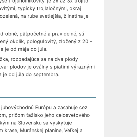
e trojuholníkovitý, je 2x až 3x trojito
vitými, typicky trojlaločnými, okraj
zelená, na rube svetlejšia, žilnatina je
 drobné, päťpočetné a pravidelné, sú
ný okolík, pologuľovitý, zložený z 20 –
a je od mája do júla.
ažka, rozpadajúca sa na dva plody
tvar plodov je oválny s piatimi výraznými
a je od júla do septembra.
a juhovýchodnú Európu a zasahuje cez
om, pričom ťažisko jeho celosvetového
, kým na Slovensku sa vyskytuje
 krase, Muránskej planine, Veľkej a