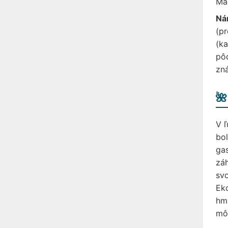
Mal
Ná
(pr
(ka
pôd
zn
🌺
V ľ
bol
gas
záh
svo
Eko
hmy
môž