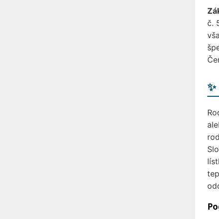
Zá
č. 
vša
špe
Če
✨ 
Rod
ale
rod
Slo
lís
te
odo
Po