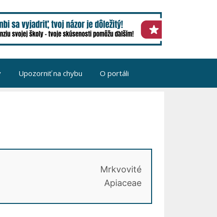
v
Upozorniť na chybu
O portáli
Mrkvovité
Apiaceae