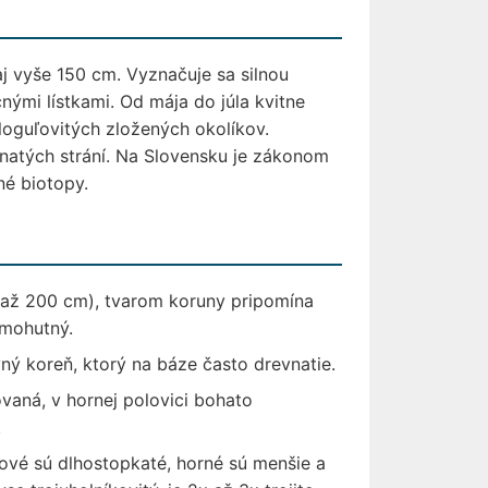
aj vyše 150 cm. Vyznačuje sa silnou
čnými lístkami. Od mája do júla kvitne
loguľovitých zložených okolíkov.
alnatých strání. Na Slovensku je zákonom
né biotopy.
o až 200 cm), tvarom koruny pripomína
 mohutný.
vný koreň, ktorý na báze často drevnatie.
ovaná, v hornej polovici bohato
.
ľové sú dlhostopkaté, horné sú menšie a