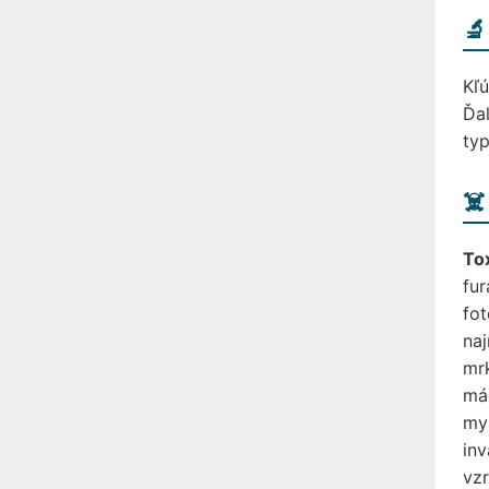
🔬
Kľú
Ďal
typ
☠️
Tox
fu
fot
naj
mrk
má 
myš
in
vzr