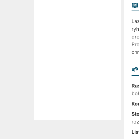
📖
Laz
ryh
dro
Pre
chr
🌱
Ra
boh
Ko
St
roz
Lis