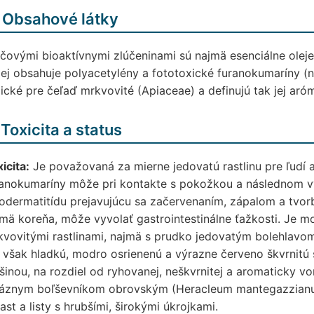
 Obsahové látky
čovými bioaktívnymi zlúčeninami sú najmä esenciálne oleje 
ej obsahuje polyacetylény a fototoxické furanokumaríny (n
ické pre čeľaď mrkvovité (Apiaceae) a definujú tak jej ar
 Toxicita a status
icita:
Je považovaná za mierne jedovatú rastlinu pre ľudí a
ranokumaríny môže pri kontakte s pokožkou a následnom vy
odermatitídu prejavujúcu sa začervenaním, zápalom a tvorb
mä koreňa, môže vyvolať gastrointestinálne ťažkosti. Je mo
vovitými rastlinami, najmä s prudko jedovatým bolehlavo
však hladkú, modro osrienenú a výrazne červeno škvrnitú 
inou, na rozdiel od ryhovanej, neškvrnitej a aromaticky voň
váznym boľševníkom obrovským (Heracleum mantegazzianum
ast a listy s hrubšími, širokými úkrojkami.