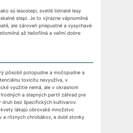
ko sú lesostepi, svetlé listnaté lesy
 skalné stepi. Je to výrazne vápnomilná
haté, ale zároveň priepustné a vysychavé
lomilná až heliofilná a veľmi dobre
ktorý pôsobil potopudne a močopudne a
enciálnu toxicitu nevyužíva, v
ické využitie nemá, ale v okrasnom
rírodných a stepných partií záhrad pre
ý druh bez špecifických kultivarov.
j kvety lákajú obrovské množstvo
ov a rôznych chrobákov, a duté stonky