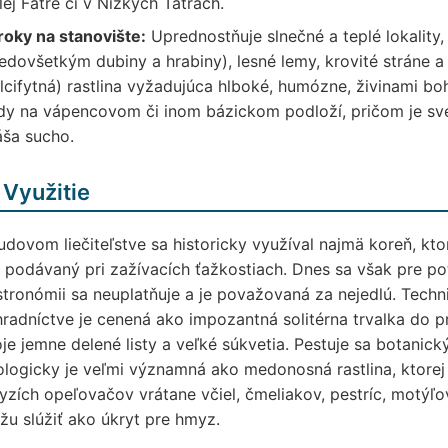
ej Fatre či v Nízkych Tatrách.
roky na stanovište:
Uprednostňuje slnečné a teplé lokality, a
edovšetkým dubiny a hrabiny), lesné lemy, krovité stráne a
lcifytná) rastlina vyžadujúca hlboké, humózne, živinami bo
y na vápencovom či inom bázickom podloží, pričom je svet
áša sucho.
 Využitie
udovom liečiteľstve sa historicky využíval najmä koreň, 
 podávaný pri zažívacích ťažkostiach. Dnes sa však pre pot
tronómii sa neuplatňuje a je považovaná za nejedlú. Techn
radníctve je cenená ako impozantná solitérna trvalka do p
je jemne delené listy a veľké súkvetia. Pestuje sa botanick
logicky je veľmi významná ako medonosná rastlina, ktore
zích opeľovačov vrátane včiel, čmeliakov, pestríc, motýľ
u slúžiť ako úkryt pre hmyz.