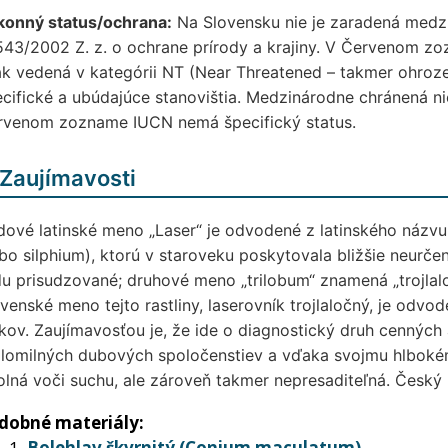
konný status/ochrana:
Na Slovensku nie je zaradená medz
543/2002 Z. z. o ochrane prírody a krajiny. V Červenom zo
k vedená v kategórii NT (Near Threatened – takmer ohrozen
cifické a ubúdajúce stanovištia. Medzinárodne chránená n
rvenom zozname IUCN nemá špecifický status.
Zaujímavosti
ové latinské meno „Laser“ je odvodené z latinského názvu
bo silphium), ktorú v staroveku poskytovala bližšie neurčená
u prisudzované; druhové meno „trilobum“ znamená „trojlalo
venské meno tejto rastliny, laserovník trojlaločný, je odvo
tkov. Zaujímavosťou je, že ide o diagnostický druh cennýc
plomilných dubových spoločenstiev a vďaka svojmu hlboké
lná voči suchu, ale zároveň takmer nepresaditeľná. Český
dobné materiály:
Bolehlav škvrnitý (Conium maculatum)