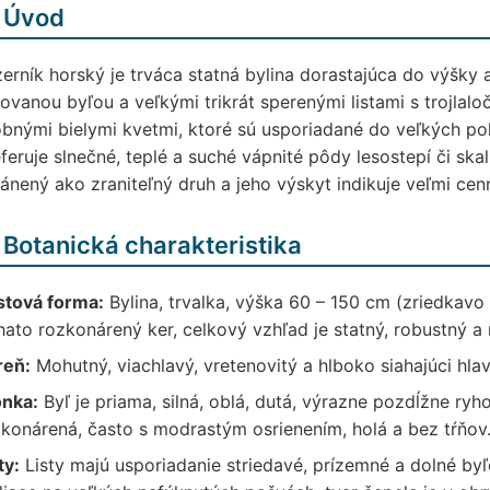
 Úvod
erník horský je trváca statná bylina dorastajúca do výšky 
ovanou byľou a veľkými trikrát sperenými listami s trojlalo
bnými bielymi kvetmi, ktoré sú usporiadané do veľkých po
feruje slnečné, teplé a suché vápnité pôdy lesostepí či sk
ánený ako zraniteľný druh a jeho výskyt indikuje veľmi cen
 Botanická charakteristika
stová forma:
Bylina, trvalka, výška 60 – 150 cm (zriedkav
ato rozkonárený ker, celkový vzhľad je statný, robustný a
reň:
Mohutný, viachlavý, vretenovitý a hlboko siahajúci hla
onka:
Byľ je priama, silná, oblá, dutá, výrazne pozdĺžne ryh
konárená, často s modrastým osrienením, holá a bez tŕňov
ty:
Listy majú usporiadanie striedavé, prízemné a dolné by