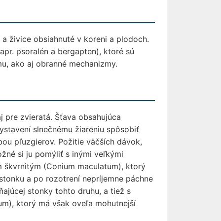
a živice obsiahnuté v koreni a plodoch.
apr. psoralén a bergapten), ktoré sú
ómu, ako aj obranné mechanizmy.
j pre zvieratá. Šťava obsahujúca
stavení slnečnému žiareniu spôsobiť
ou pľuzgierov. Požitie väčších dávok,
žné si ju pomýliť s inými veľkými
m škvrnitým (Conium maculatum), ktorý
stonku a po rozotrení nepríjemne páchne
ajúcej stonky tohto druhu, a tiež s
), ktorý má však oveľa mohutnejší