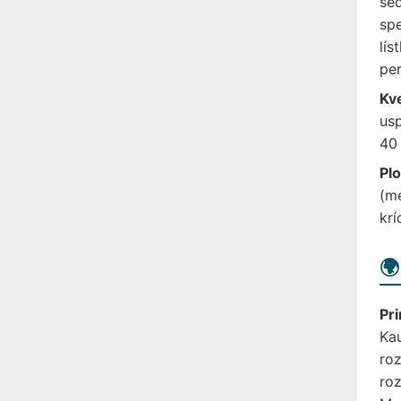
sed
spe
lís
per
Kv
usp
40 
Plo
(me
krí
🌍
Pri
Ka
roz
roz