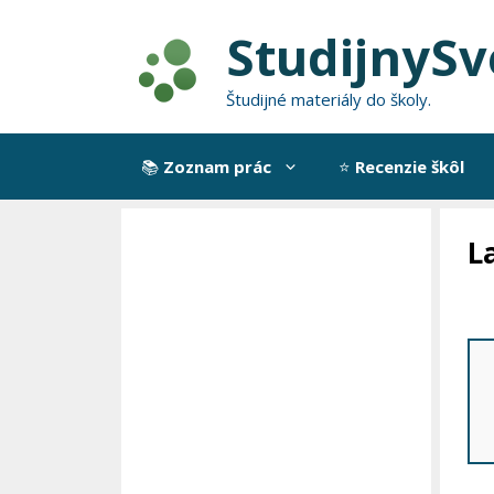
Preskočiť
StudijnySv
na
obsah
Študijné materiály do školy.
📚
Zoznam prác
⭐
Recenzie škôl
L