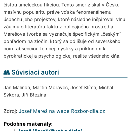
čistou umeleckou fikciou. Tento smer získal v Česku
masívnu popularitu práve vďaka fenomenálnemu
úspechu jeho projektov, ktoré následne inšpirovali vlnu
záujmu o literatúru faktu z policajného prostredia.
Marešova tvorba sa vyznačuje špecifickým „českým“
pohľadom na zločin, ktorý sa odlišuje od severského
noiru absenciou temnej mystiky a príklonom k
byrokratickej a psychologickej realite všedného dňa.
👥 Súvisiaci autori
Jan Malinda, Martin Moravec, Josef Klíma, Michal
Sýkora, Jiří Březina
Zdroj:
Josef Mareš na webe Rozbor-dila.cz
Podobné materiály: