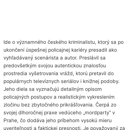
Ide o významného českého kriminalistu, ktorý sa po
ukončení úspešnej policajnej kariéry presadil ako
vyhľadávaný scenárista a autor. Preslávil sa
predovšetkým svojou autentickou znalosťou
prostredia vyšetrovania vrážd, ktorú pretavil do
populárnych televíznych seriálov i knižnej podoby.
Jeho diela sa vyznačujú detailným opisom
policajných postupov a realistickým vykreslením
zločinu bez zbytočného prikrášľovania. Čerpá zo
svojej dlhoročnej praxe vedúceho „mordparty“ v
Prahe, čo dodáva jeho príbehom vysokú mieru
uveriteľnosti a faktickej presnosti. Je považovaný za