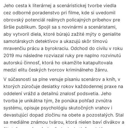
Jeho cesta k literárnej a scenáristickej tvorbe viedla
cez odborné poradenstvo pri filme, kde si uvedomil
obrovský potenciál reálnych policajných príbehov pre
širšie publikum. Spojil sa s novinármi a scenáristami,
aby vytvoril diela, ktoré búrajú zažité mýty o genialite
samotárskych detektívov a ukazujú skôr tímovú
mravenčiu prácu a byrokraciu. Odchod do civilu v roku
2019 mu následne rozviazal ruky pre naplno rozvinutú
autorskú činnosť, ktorá ho okamžite katapultovala
medzi elitu českých tvorcov kriminálneho žánru.
V súčasnosti sa plne venuje písaniu scenárov a kníh, v
ktorých zúročuje desiatky rokov každodennej praxe na
oddelení vrážd a detailnú znalosť podsvetia. Jeho
tvorba je unikátna tým, že ponúka pohľad zvnútra
systému, opisuje psychológiu skutočných vrahov i
devastujúci dopad zločinu na obete a pozostalých. Stal
sa mediálne známou tvárou, ktorá nielen baví divákov a