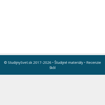
© StudijnySvet.sk 2017-2026 •
Študijné materiály
•
Recenzie
škôl