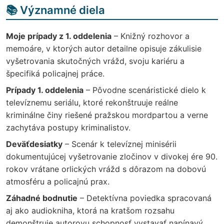
📚 Významné diela
Moje prípady z 1. oddelenia
– Knižný rozhovor a
memoáre, v ktorých autor detailne opisuje zákulisie
vyšetrovania skutočných vrážd, svoju kariéru a
špecifiká policajnej práce.
Prípady 1. oddelenia
– Pôvodne scenáristické dielo k
televíznemu seriálu, ktoré rekonštruuje reálne
kriminálne činy riešené pražskou mordpartou a verne
zachytáva postupy kriminalistov.
Deväťdesiatky
– Scenár k televíznej minisérii
dokumentujúcej vyšetrovanie zločinov v divokej ére 90.
rokov vrátane orlických vrážd s dôrazom na dobovú
atmosféru a policajnú prax.
Záhadné bodnutie
– Detektívna poviedka spracovaná
aj ako audiokniha, ktorá na kratšom rozsahu
demonštruje autorovu schopnosť vystavať napínavý