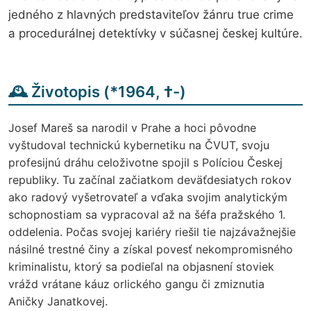
jedného z hlavných predstaviteľov žánru true crime
a procedurálnej detektívky v súčasnej českej kultúre.
🕰️ Životopis (
*
1964,
†
-)
Josef Mareš sa narodil v Prahe a hoci pôvodne
vyštudoval technickú kybernetiku na ČVUT, svoju
profesijnú dráhu celoživotne spojil s Políciou Českej
republiky. Tu začínal začiatkom deväťdesiatych rokov
ako radový vyšetrovateľ a vďaka svojim analytickým
schopnostiam sa vypracoval až na šéfa pražského 1.
oddelenia. Počas svojej kariéry riešil tie najzávažnejšie
násilné trestné činy a získal povesť nekompromisného
kriminalistu, ktorý sa podieľal na objasnení stoviek
vrážd vrátane káuz orlického gangu či zmiznutia
Aničky Janatkovej.