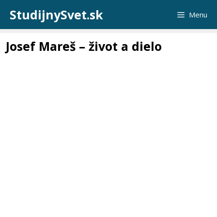
Preskočiť
StudijnySvet.sk
Menu
na
obsah
Josef Mareš – život a dielo