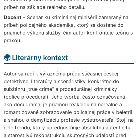
príbeh na základe reálneho detailu.
Docent
– Scenár ku kriminálnej minisérii zameraný na
príbeh policajného akademika, ktorý sa dostane do
priameho výkonu služby, čím autor konfrontuje teóriu s
praxou.
🌍 Literárny kontext
Autor sa radí k výraznému prúdu súčasnej českej
detektívnej literatúry a scenáristiky, konkrétne do
subžánru „true crime“ a procedurálnej kriminálky
(police procedural). Jeho tvorba, často označovaná
ako docudrama, je priamou reakciou na nereálne a
romantizované zobrazovanie policajnej práce v beletrii
a snahou o demytizáciu profesie vyšetrovateľa. Stojí na
čele trendu, ktorý uprednostňuje absolútnu autenticitu
a starostlivú rekonštrukciu skutočných udalostí pred