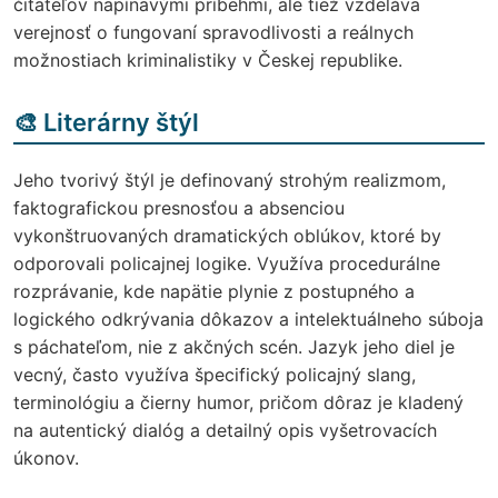
čitateľov napínavými príbehmi, ale tiež vzdeláva
verejnosť o fungovaní spravodlivosti a reálnych
možnostiach kriminalistiky v Českej republike.
🎨 Literárny štýl
Jeho tvorivý štýl je definovaný strohým realizmom,
faktografickou presnosťou a absenciou
vykonštruovaných dramatických oblúkov, ktoré by
odporovali policajnej logike. Využíva procedurálne
rozprávanie, kde napätie plynie z postupného a
logického odkrývania dôkazov a intelektuálneho súboja
s páchateľom, nie z akčných scén. Jazyk jeho diel je
vecný, často využíva špecifický policajný slang,
terminológiu a čierny humor, pričom dôraz je kladený
na autentický dialóg a detailný opis vyšetrovacích
úkonov.