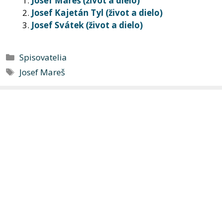
Josef Mareš (život a dielo)
Josef Kajetán Tyl (život a dielo)
Josef Svátek (život a dielo)
Kategórie
Spisovatelia
Značky
Josef Mareš