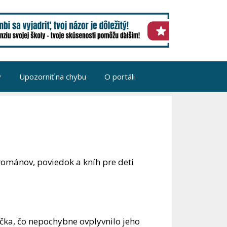
v
Upozorniť na chybu
O portáli
románov, poviedok a kníh pre deti
íčka, čo nepochybne ovplyvnilo jeho