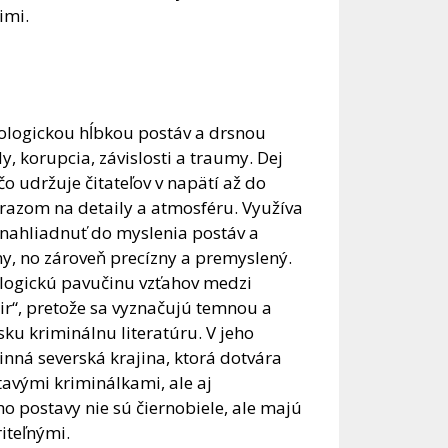
imi.
ologickou hĺbkou postáv a drsnou
 korupcia, závislosti a traumy. Dej
o udržuje čitateľov v napätí až do
dôrazom na detaily a atmosféru. Využíva
nahliadnuť do myslenia postáv a
vny, no zároveň precízny a premyslený.
ologickú pavučinu vzťahov medzi
ir“, pretože sa vyznačujú temnou a
ku kriminálnu literatúru. V jeho
inná severská krajina, ktorá dotvára
avými kriminálkami, ale aj
 postavy nie sú čiernobiele, ale majú
riteľnými.