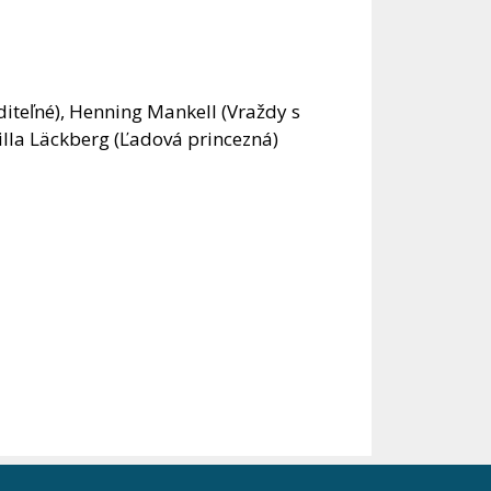
diteľné), Henning Mankell (Vraždy s
illa Läckberg (Ľadová princezná)