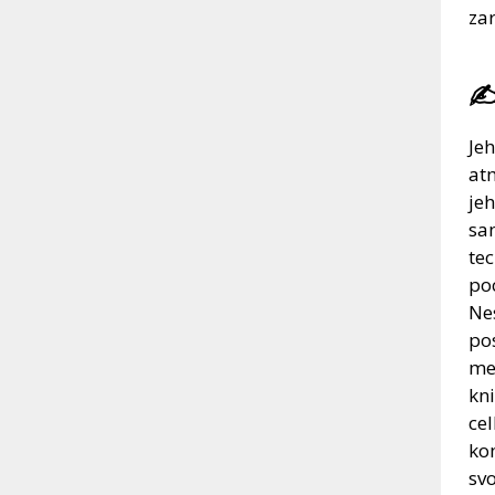
zar
✍
Je
at
jeh
sam
te
poc
Ne
po
mel
kni
ce
ko
svo