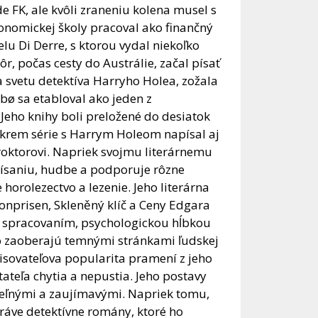
e FK, ale kvôli zraneniu kolena musel s
onomickej školy pracoval ako finančný
elu Di Derre, s ktorou vydal niekoľko
 počas cesty do Austrálie, začal písať
a svetu detektíva Harryho Holea, zožala
sbø sa etabloval ako jeden z
Jeho knihy boli preložené do desiatok
 Okrem série s Harrym Holeom napísal aj
Proktorovi. Napriek svojmu literárnemu
písaniu, hudbe a podporuje rôzne
horolezectvo a lezenie. Jeho literárna
onprisen, Skleněný klíč a Ceny Edgara
 spracovaním, psychologickou hĺbkou
to zaoberajú temnými stránkami ľudskej
sovateľova popularita pramení z jeho
tateľa chytia a nepustia. Jeho postavy
riteľnými a zaujímavými. Napriek tomu,
práve detektívne romány, ktoré ho