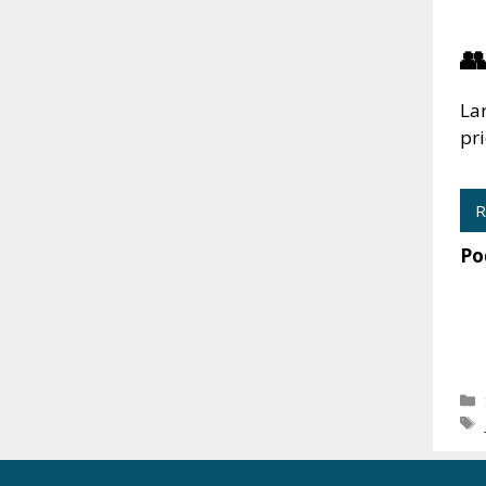
👥
Lar
pri
R
Po