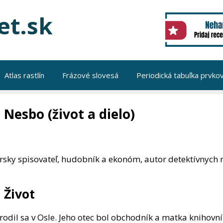
et.sk
Atlas rastlín
Frázové slovesá
Periodická tabuľka prvko
o Nesbo (život a dielo)
rsky spisovateľ, hudobník a ekonóm, autor detektívnych 
 Život
odil sa v Osle. Jeho otec bol obchodník a matka knihovn