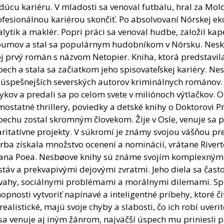
úcu kariéru. V mladosti sa venoval futbalu, hral za Mold
ofesionálnou kariérou skončiť. Po absolvovaní Nórskej ek
lytik a maklér. Popri práci sa venoval hudbe, založil kap
bumov a stal sa populárnym hudobníkom v Nórsku. Neskôr,
j prvý román s názvom Netopier. Kniha, ktorá predstavil
ech a stala sa začiatkom jeho spisovateľskej kariéry. Ne
júspešnejších severských autorov kriminálnych románov. 
ykov a predali sa po celom svete v miliónoch výtlačkov.
ostatné thrillery, poviedky a detské knihy o Doktorovi 
pechu zostal skromným človekom. Žije v Osle, venuje sa 
ritatívne projekty. V súkromí je známy svojou vášňou pre 
rba získala množstvo ocenení a nominácií, vrátane Rivert
lana Poea. Nesbøove knihy sú známe svojím komplexným
stáv a prekvapivými dejovými zvratmi. Jeho diela sa čas
vahy, sociálnymi problémami a morálnymi dilemami. Spi
opnosti vytvoriť napínavé a inteligentné príbehy, ktoré či
realistické, majú svoje chyby a slabosti, čo ich robí uve
sa venuje aj iným žánrom, najväčší úspech mu priniesli 