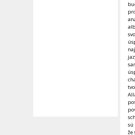
bud
pr
ana
al
svo
úsp
na
jaz
sam
ús
cha
tvo
Al
po
po
sch
sú 
že 