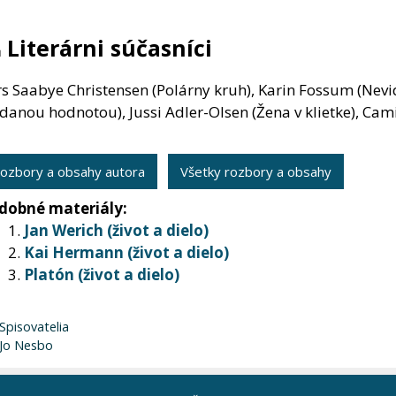
 Literárni súčasníci
s Saabye Christensen (Polárny kruh), Karin Fossum (Nevi
danou hodnotou), Jussi Adler-Olsen (Žena v klietke), Cam
ozbory a obsahy autora
Všetky rozbory a obsahy
dobné materiály:
Jan Werich (život a dielo)
Kai Hermann (život a dielo)
Platón (život a dielo)
Kategórie
Spisovatelia
Značky
Jo Nesbo