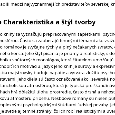
adili medzi najvýznamnejších predstaviteľov severskej kr
️ Charakteristika a štýl tvorby
ho knihy sa vyznačujú prepracovanými zápletkami, psych
mosférou. Často sa zaoberajú temnými témami ako vraždy,
o románov je zvyčajne rýchly a plný nečakaných zvratov, č
ého konca. Jeho štýl písania je priamy a realistický, s 
chniku vnútorných monológov, ktoré čitateľom umožňujú 
hopiť ich motiváciu. Jazyk jeho kníh je surový a expresí
sbø majstrovsky buduje napätie a vytvára zložitú psych
stavami. Jeho diela sú často označované ako „severská no
ancholickou atmosférou, ktorá je typická pre škandinávs
hách hrá dôležitú úlohu prostredie, často drsná a nehost
lkovú atmosféru príbehu. Nesbøove romány sú nielen pút
mplexnými psychologickými štúdiami ľudskej povahy. Jeho
je svetlé aj temné stránky, čo ich robí realistickými a uve