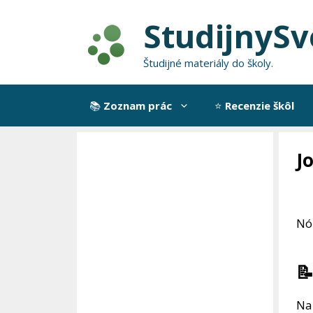
Preskočiť
StudijnySv
na
obsah
Študijné materiály do školy.
📚
Zoznam prác
⭐
Recenzie škôl
J
Nó
📝
Nar