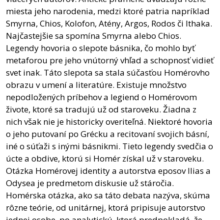
miesta jeho narodenia, medzi ktoré patria napríklad
Smyrna, Chios, Kolofon, Atény, Argos, Rodos či Ithaka.
Najčastejšie sa spomína Smyrna alebo Chios.
Legendy hovoria o slepote básnika, čo mohlo byť
metaforou pre jeho vnútorný vhľad a schopnosť vidieť
svet inak. Táto slepota sa stala súčasťou Homérovho
obrazu v umení a literatúre. Existuje množstvo
nepodložených príbehov a legiend o Homérovom
živote, ktoré sa tradujú už od staroveku. Žiadna z
nich však nie je historicky overiteľná. Niektoré hovoria
o jeho putovaní po Grécku a recitovaní svojich básní,
iné o súťaži s inými básnikmi. Tieto legendy svedčia o
úcte a obdive, ktorú si Homér získal už v staroveku.
Otázka Homérovej identity a autorstva eposov Ilias a
Odysea je predmetom diskusie už stáročia.
Homérska otázka, ako sa táto debata nazýva, skúma
rôzne teórie, od unitárnej, ktorá pripisuje autorstvo
jednej osobe, po analytickú, ktorá predpokladá, že