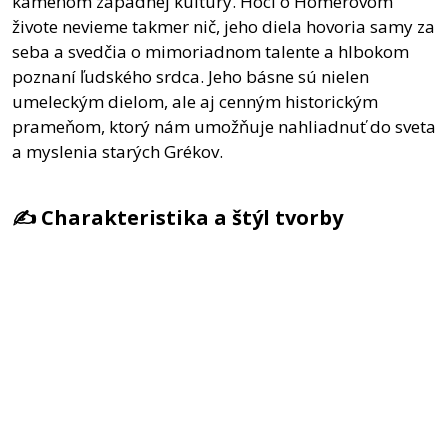
kameňom západnej kultúry. Hoci o Homérovom
živote nevieme takmer nič, jeho diela hovoria samy za
seba a svedčia o mimoriadnom talente a hlbokom
poznaní ľudského srdca. Jeho básne sú nielen
umeleckým dielom, ale aj cenným historickým
prameňom, ktorý nám umožňuje nahliadnuť do sveta
a myslenia starých Grékov.
✍️ Charakteristika a štýl tvorby