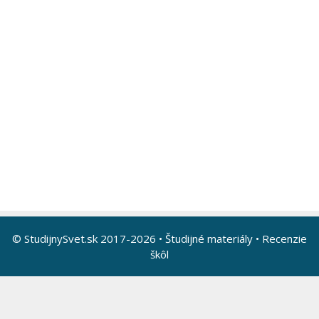
© StudijnySvet.sk 2017-2026 •
Študijné materiály
•
Recenzie
škôl