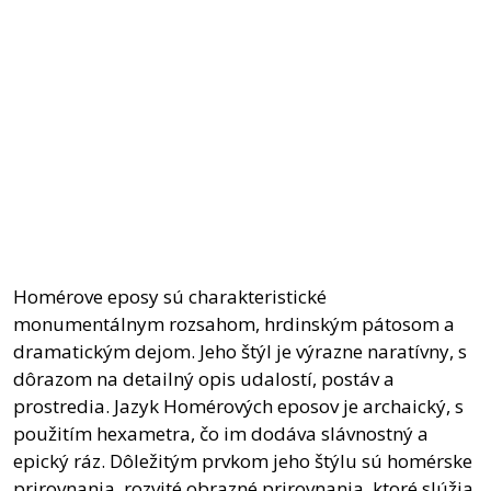
Homérove eposy sú charakteristické
monumentálnym rozsahom, hrdinským pátosom a
dramatickým dejom. Jeho štýl je výrazne naratívny, s
dôrazom na detailný opis udalostí, postáv a
prostredia. Jazyk Homérových eposov je archaický, s
použitím hexametra, čo im dodáva slávnostný a
epický ráz. Dôležitým prvkom jeho štýlu sú homérske
prirovnania, rozvité obrazné prirovnania, ktoré slúžia