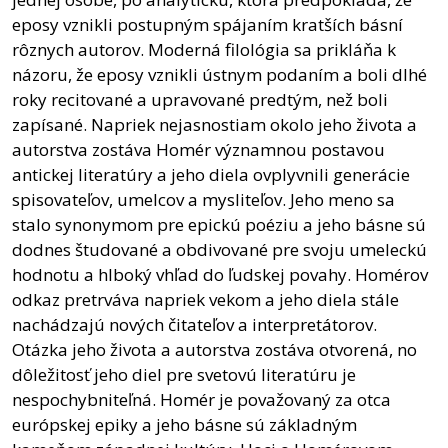
eposy vznikli postupným spájaním kratších básní
rôznych autorov. Moderná filológia sa prikláňa k
názoru, že eposy vznikli ústnym podaním a boli dlhé
roky recitované a upravované predtým, než boli
zapísané. Napriek nejasnostiam okolo jeho života a
autorstva zostáva Homér významnou postavou
antickej literatúry a jeho diela ovplyvnili generácie
spisovateľov, umelcov a mysliteľov. Jeho meno sa
stalo synonymom pre epickú poéziu a jeho básne sú
dodnes študované a obdivované pre svoju umeleckú
hodnotu a hlboký vhľad do ľudskej povahy. Homérov
odkaz pretrváva napriek vekom a jeho diela stále
nachádzajú nových čitateľov a interpretátorov.
Otázka jeho života a autorstva zostáva otvorená, no
dôležitosť jeho diel pre svetovú literatúru je
nespochybniteľná. Homér je považovaný za otca
európskej epiky a jeho básne sú základným