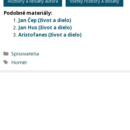
Rozbory a obsahy autora
Všetky rozbory a obsahy
Podobné materiály:
Jan Čep (život a dielo)
Jan Hus (život a dielo)
Aristofanes (život a dielo)
Kategórie
Spisovatelia
Značky
Homér