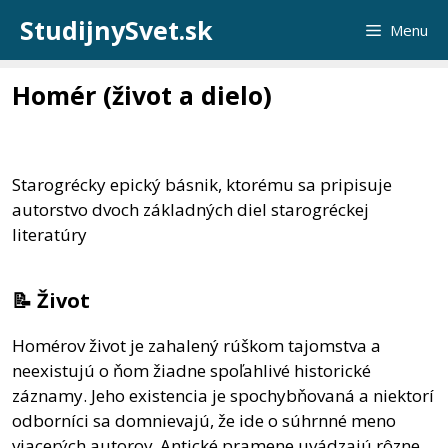
Preskočiť
StudijnySvet.sk
Menu
na
obsah
Homér (život a dielo)
Starogrécky epický básnik, ktorému sa pripisuje
autorstvo dvoch základných diel starogréckej
literatúry
📝 Život
Homérov život je zahalený rúškom tajomstva a
neexistujú o ňom žiadne spoľahlivé historické
záznamy. Jeho existencia je spochybňovaná a niektorí
odborníci sa domnievajú, že ide o súhrnné meno
viacerých autorov. Antické pramene uvádzajú rôzne