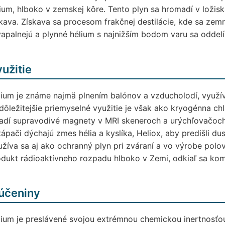
ium, hlboko v zemskej kôre. Tento plyn sa hromadí v loži
kava. Získava sa procesom frakčnej destilácie, kde sa zemn
apalnejú a plynné hélium s najnižším bodom varu sa oddelí
užitie
ium je známe najmä plnením balónov a vzducholodí, využív
dôležitejšie priemyselné využitie je však ako kryogénna c
adí supravodivé magnety v MRI skeneroch a urýchľovačoch č
ápači dýchajú zmes hélia a kyslíka, Heliox, aby predišli d
žíva sa aj ako ochranný plyn pri zváraní a vo výrobe polo
dukt rádioaktívneho rozpadu hlboko v Zemi, odkiaľ sa kom
účeniny
ium je preslávené svojou extrémnou chemickou inertnosťou;