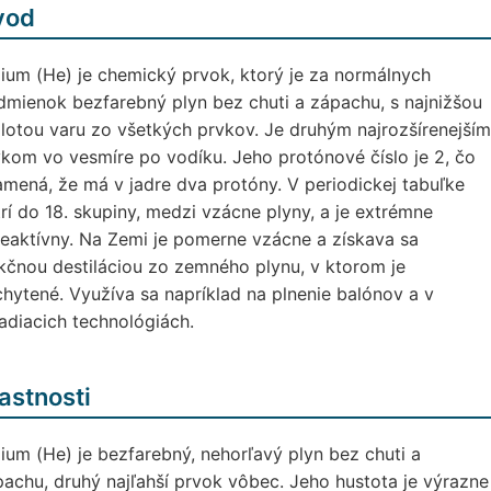
vod
ium (He) je chemický prvok, ktorý je za normálnych
mienok bezfarebný plyn bez chuti a zápachu, s najnižšou
lotou varu zo všetkých prvkov. Je druhým najrozšírenejším
kom vo vesmíre po vodíku. Jeho protónové číslo je 2, čo
mená, že má v jadre dva protóny. V periodickej tabuľke
rí do 18. skupiny, medzi vzácne plyny, a je extrémne
eaktívny. Na Zemi je pomerne vzácne a získava sa
kčnou destiláciou zo zemného plynu, v ktorom je
hytené. Využíva sa napríklad na plnenie balónov a v
adiacich technológiách.
astnosti
ium (He) je bezfarebný, nehorľavý plyn bez chuti a
achu, druhý najľahší prvok vôbec. Jeho hustota je výrazne