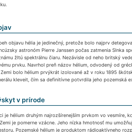
ku.
bjav
beh objavu hélia je jedinečný, pretože bolo najprv detegov
ncúzsky astronóm Pierre Janssen počas zatmenia Slnka sp
námu žltú spektrálnu čiaru. Nezávisle od neho britský vede
ému prvku. Navrhol preň názov hélium, odvodený od gréck
 Zemi bolo hélium prvýkrát izolované až v roku 1895 šk
erálu kleveit, čím sa definitívne potvrdila jeho pozemská ex
skyt v prírode
i je hélium druhým najrozšírenejším prvkom vo vesmíre, k
 Zemi je pomerne vzácne. Jeho nízka hmotnosť mu umožňuj
estoru. Pozemské hélium je produktom rádioaktívneho rozp