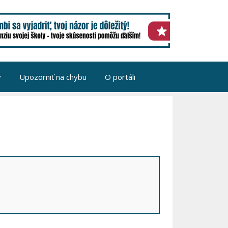
v
Upozorniť na chybu
O portáli