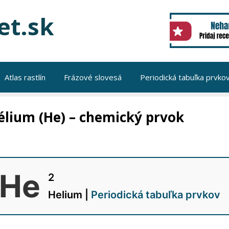
et.sk
Atlas rastlín
Frázové slovesá
Periodická tabuľka prvko
élium (He) – chemický prvok
He
2
Helium |
Periodická tabuľka prvkov