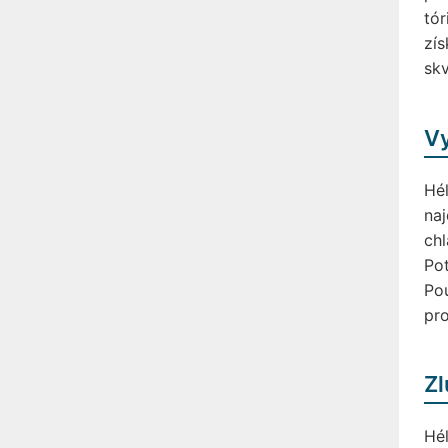
tór
zís
skv
Vy
Hél
naj
chl
Pot
Pou
pro
Zl
Hél