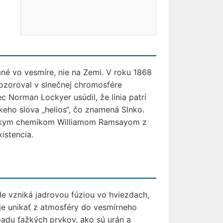
ané vo vesmíre, nie na Zemi. V roku 1868
ozoroval v slnečnej chromosfére
c Norman Lockyer usúdil, že línia patrí
eho slova „helios“, čo znamená Slnko.
ótskym chemikom Williamom Ramsayom z
istencia.
de vzniká jadrovou fúziou vo hviezdach,
e unikať z atmosféry do vesmírneho
adu ťažkých prvkov, ako sú urán a