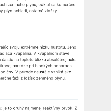
skách zemného plynu, odkiaľ sa komerčne
ý plyn ochladí, ostatné zložky
.
ajúc svoju extrémne nízku hustotu. Jeho
hladiaca kvapalina. V kvapalnom stave
astíc na teplotu blízku absolútnej nule.
usíkovej narkóze pri hlbokých ponoroch.
vodičov. V prírode neustále vzniká ako
erčne ťaží z ložísk zemného plynu.
 je to druhý najmenej reaktívny prvok. Z