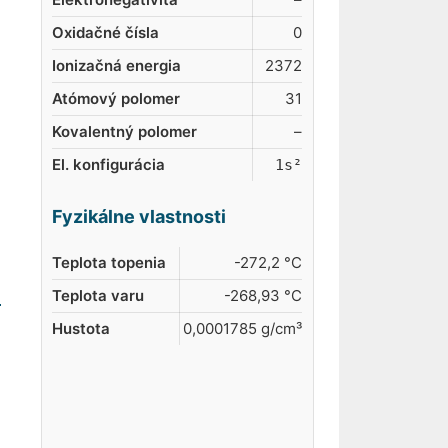
Oxidačné čísla
0
Ionizačná energia
2372
Atómový polomer
31
Kovalentný polomer
–
El. konfigurácia
1s²
Fyzikálne vlastnosti
Teplota topenia
-272,2 °C
Teplota varu
-268,93 °C
Hustota
0,0001785 g/cm³