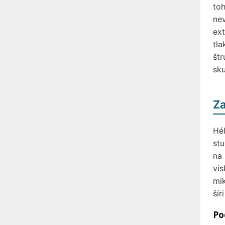
toh
nev
ext
tla
štr
sk
Za
Hél
stu
na 
vis
mik
šír
Po