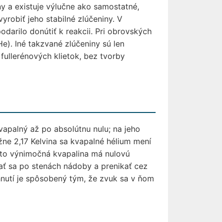
ny a existuje výlučne ako samostatné,
robiť jeho stabilné zlúčeniny. V
arilo donútiť k reakcii. Pri obrovských
e). Iné takzvané zlúčeniny sú len
 fullerénových klietok, bez tvorby
vapalný až po absolútnu nulu; na jeho
ižne 2,17 Kelvina sa kvapalné hélium mení
Táto výnimočná kvapalina má nulovú
hať sa po stenách nádoby a prenikať cez
hnutí je spôsobený tým, že zvuk sa v ňom