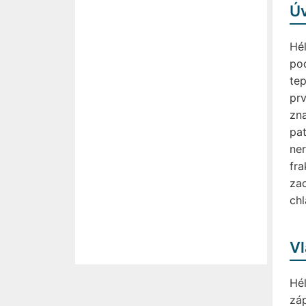
Ú
Hél
pod
tep
prv
zna
pat
ner
fra
zac
chl
Vl
Hél
záp