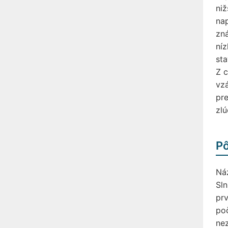
niž
nap
zná
ní
sta
Z c
vzá
pr
zlú
P
Ná
Sln
pr
poč
nez