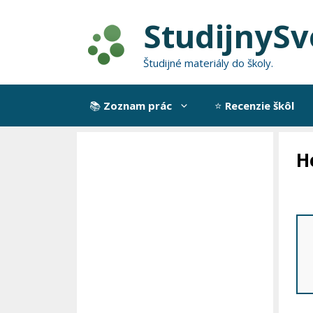
Preskočiť
StudijnySv
na
obsah
Študijné materiály do školy.
📚
Zoznam prác
⭐
Recenzie škôl
H