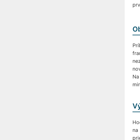
prv
O
Prí
fra
nez
nov
Na
min
Vý
Hoc
na
pri