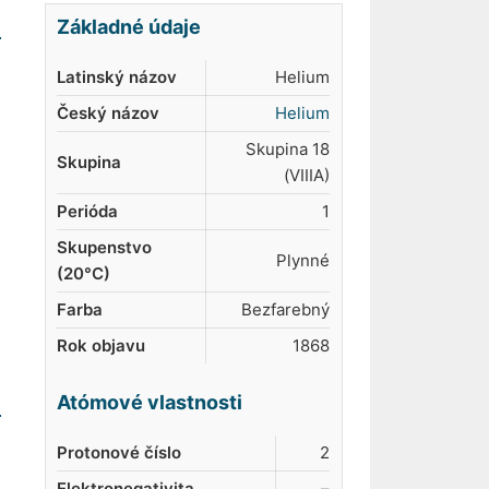
Základné údaje
Latinský názov
Helium
Český názov
Helium
Skupina 18
Skupina
(VIIIA)
Perióda
1
Skupenstvo
Plynné
(20°C)
Farba
Bezfarebný
Rok objavu
1868
Atómové vlastnosti
Protonové číslo
2
Elektronegativita
–