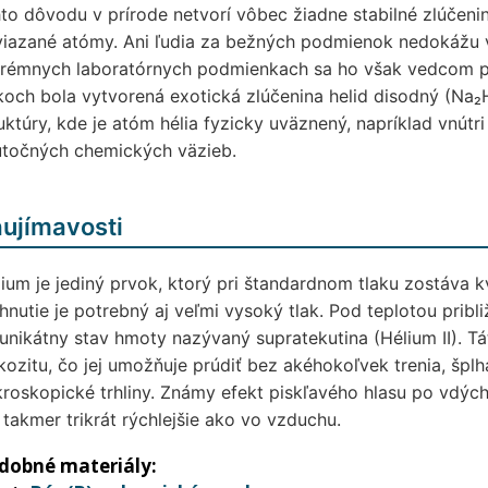
to dôvodu v prírode netvorí vôbec žiadne stabilné zlúčeni
iazané atómy. Ani ľudia za bežných podmienok nedokážu vy
rémnych laboratórnych podmienkach sa ho však vedcom pod
koch bola vytvorená exotická zlúčenina helid disodný (Na₂H
uktúry, kde je atóm hélia fyzicky uväznený, napríklad vnútri
utočných chemických väzieb.
ujímavosti
ium je jediný prvok, ktorý pri štandardnom tlaku zostáva k
hnutie je potrebný aj veľmi vysoký tlak. Pod teplotou pribl
unikátny stav hmoty nazývaný supratekutina (Hélium II). 
kozitu, čo jej umožňuje prúdiť bez akéhokoľvek trenia, špl
roskopické trhliny. Známy efekt piskľavého hlasu po vdýc
i takmer trikrát rýchlejšie ako vo vzduchu.
dobné materiály: