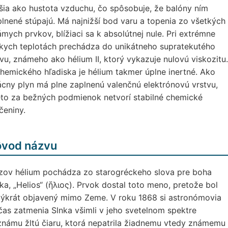
šia ako hustota vzduchu, čo spôsobuje, že balóny ním
lnené stúpajú. Má najnižší bod varu a topenia zo všetkých
mych prvkov, blížiaci sa k absolútnej nule. Pri extrémne
zkych teplotách prechádza do unikátneho supratekutého
vu, známeho ako hélium II, ktorý vykazuje nulovú viskozitu.
hemického hľadiska je hélium takmer úplne inertné. Ako
cny plyn má plne zaplnenú valenčnú elektrónovú vrstvu,
eto za bežných podmienok netvorí stabilné chemické
čeniny.
ôvod názvu
zov hélium pochádza zo starogréckeho slova pre boha
ka, „Helios“ (ἥλιος). Prvok dostal toto meno, pretože bol
výkrát objavený mimo Zeme. V roku 1868 si astronómovia
as zatmenia Slnka všimli v jeho svetelnom spektre
námu žltú čiaru, ktorá nepatrila žiadnemu vtedy známemu