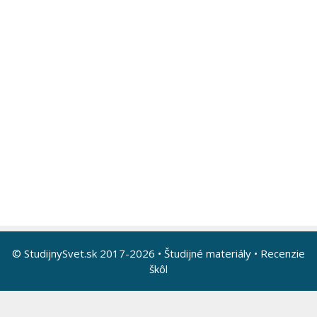
© StudijnySvet.sk 2017-2026 •
Študijné materiály
•
Recenzie
škôl