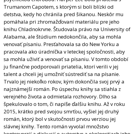
Trumanom Capotem, s ktorým si boli blízki od
detstva, kedy ho chránila pred šikanou. Neskôr mu
pomáhala pri zhromažďovaní materiálu pre jeho
knihu Chladnokrvne. Študovala právo na University of
Alabama, ale štúdium nedokončila, aby sa mohla
venovať písaniu. Presťahovala sa do New Yorku a
pracovala ako úradníčka v leteckej spoločnosti, aby
sa mohla uživiť a venovať sa písaniu. V tomto období
ju finančne podporovali priatelia, ktorí verili v jej
talent a chceli jej umožniť sústrediť sa na písanie.
Trvalo jej niekoľko rokov, kým dokončila svoj prvý a
najznámejší román. Po úspechu knihy sa stiahla z
verejného života a odmietala rozhovory. Dlho sa
špekulovalo o tom, či napíše ďalšiu knihu. Až v roku
2015, krátko pred svojou smrťou, vyšiel jej druhý
román, ktorý bol v skutočnosti prvou verziou jej
slávnej knihy. Tento román vyvolal množstvo
kontroverzií a diskusií o autorstve a okolnostiach jeho