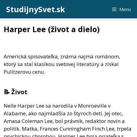
Preskočiť
StudijnySvet.sk
Menu
na
obsah
Harper Lee (život a dielo)
Americká spisovateľka, známa najmä románom,
ktorý sa stal klasikou svetovej literatúry a získal
Pulitzerovu cenu.
📝 Život
Nelle Harper Lee sa narodila v Monroeville v
Alabame, ako najmladšia zo štyroch detí. Jej otec,
Amasa Coleman Lee, bol právnik, redaktor novín a
politik. Matka, Frances Cunningham Finch Lee, trpela
psychickou chorobou. Harper Lee bola priateľka s