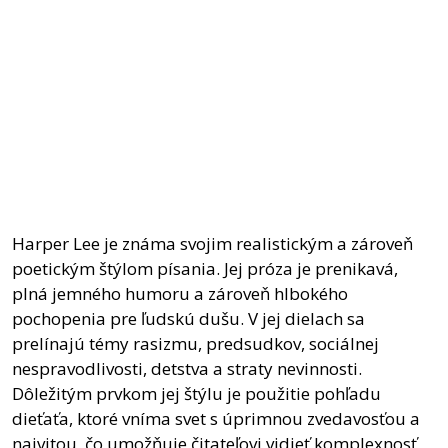
Harper Lee je známa svojim realistickým a zároveň
poetickým štýlom písania. Jej próza je prenikavá,
plná jemného humoru a zároveň hlbokého
pochopenia pre ľudskú dušu. V jej dielach sa
prelínajú témy rasizmu, predsudkov, sociálnej
nespravodlivosti, detstva a straty nevinnosti.
Dôležitým prvkom jej štýlu je použitie pohľadu
dieťaťa, ktoré vníma svet s úprimnou zvedavosťou a
naivitou, čo umožňuje čitateľovi vidieť komplexnosť