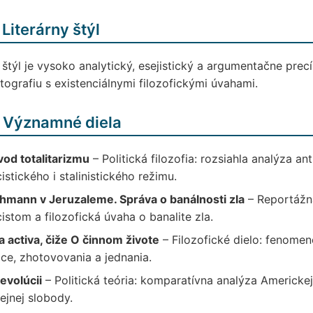
 Literárny štýl
 štýl je vysoko analytický, esejistický a argumentačne precí
tografiu s existenciálnymi filozofickými úvahami.
 Významné diela
od totalitarizmu
– Politická filozofia: rozsiahla analýza a
istického i stalinistického režimu.
chmann v Jeruzaleme. Správa o banálnosti zla
– Reportážna
istom a filozofická úvaha o banalite zla.
a activa, čiže O činnom živote
– Filozofické dielo: fenomen
ce, zhotovovania a jednania.
evolúcii
– Politická teória: komparatívna analýza Americke
ejnej slobody.