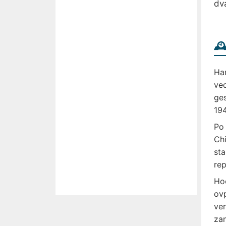
dv
🕰
Han
ved
ges
194
Po 
Chi
sta
rep
Hoc
ovp
ver
zan