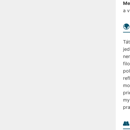
Me
a 
🌍
Tát
jed
nem
fil
pol
ref
mor
pri
myš
pr
👥