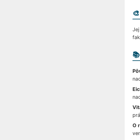
🎨
Jej
fak
📚
Pôv
nac
Ei
nac
Vit
prá
O r
ver