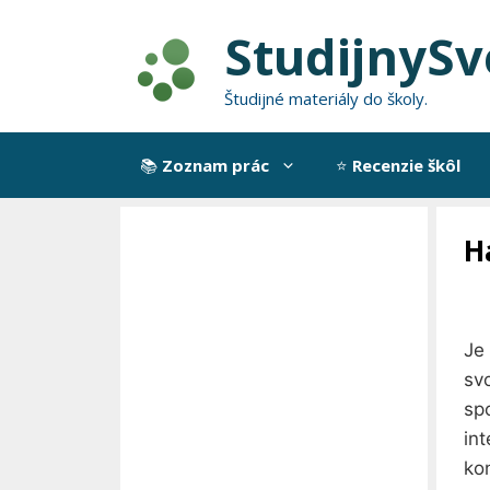
Preskočiť
StudijnySv
na
obsah
Študijné materiály do školy.
📚
Zoznam prác
⭐
Recenzie škôl
H
Je
sv
sp
int
kon