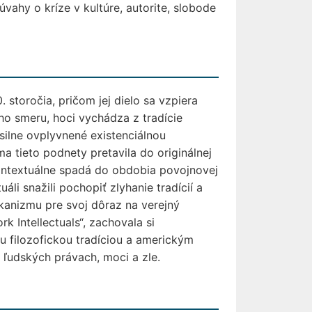
 úvahy o kríze v kultúre, autorite, slobode
 storočia, pričom jej dielo sa vzpiera
ho smeru, hoci vychádza z tradície
silne ovplyvnené existenciálnou
a tieto podnety pretavila do originálnej
. Kontextuálne spadá do obdobia povojnovej
uáli snažili pochopiť zlyhanie tradícií a
ikanizmu pre svoj dôraz na verejný
k Intellectuals“, zachovala si
u filozofickou tradíciou a americkým
ľudských právach, moci a zle.