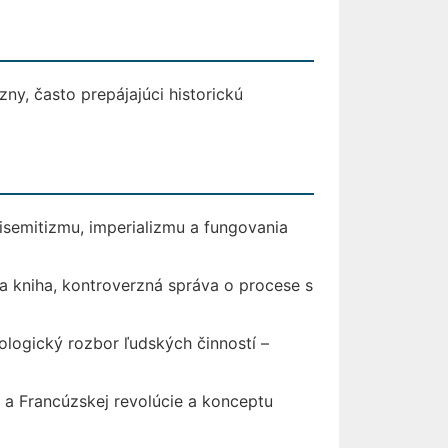
zny, často prepájajúci historickú
ntisemitizmu, imperializmu a fungovania
 kniha, kontroverzná správa o procese s
ologický rozbor ľudských činností –
j a Francúzskej revolúcie a konceptu