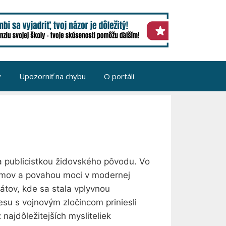
v
Upozorniť na chybu
O portáli
 publicistkou židovského pôvodu. Vo
žimov a povahou moci v modernej
átov, kde sa stala vplyvnou
esu s vojnovým zločincom priniesli
najdôležitejších mysliteliek