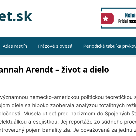
et.sk
Atlas rastlín
Frázové slovesá
Periodická tabuľka prvko
annah Arendt – život a dielo
 významnou nemecko-americkou politickou teoretičkou a
ojom diele sa hlboko zaoberala analýzou totalitných re
oločnosti. Musela utiecť pred nacizmom do Spojených št
elektuálkou a esejistkou. Jej reportáže zo súdneho proc
troverzný pojem banality zla. Je považovaná za jednu z 