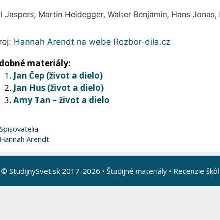
l Jaspers, Martin Heidegger, Walter Benjamin, Hans Jonas
roj:
Hannah Arendt na webe Rozbor-dila.cz
dobné materiály:
Jan Čep (život a dielo)
Jan Hus (život a dielo)
Amy Tan – život a dielo
Kategórie
Spisovatelia
Značky
Hannah Arendt
© StudijnySvet.sk 2017-2026 •
Študijné materiály
•
Recenzie škôl