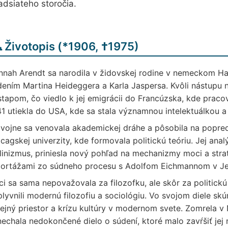
adsiateho storočia.
️ Životopis (
*
1906,
†
1975)
nah Arendt sa narodila v židovskej rodine v nemeckom Han
ením Martina Heideggera a Karla Jaspersa. Kvôli nástupu 
tapom, čo viedlo k jej emigrácii do Francúzska, kde praco
1 utiekla do USA, kde sa stala významnou intelektuálkou a 
vojne sa venovala akademickej dráhe a pôsobila na popred
cagskej univerzity, kde formovala politickú teóriu. Jej ana
linizmus, priniesla nový pohľad na mechanizmy moci a stratu
ortážami zo súdneho procesu s Adolfom Eichmannom v Jeruz
i sa sama nepovažovala za filozofku, ale skôr za politickú 
lyvnili modernú filozofiu a sociológiu. Vo svojom diele s
ejný priestor a krízu kultúry v modernom svete. Zomrela v
echala nedokončené dielo o súdení, ktoré malo zavŕšiť jej r