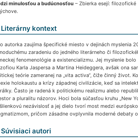
dzi minulosťou a budúcnosťou
– Zbierka esejí: filozofické
výchove.
 Literárny kontext
o autorka zaujíma špecifické miesto v dejinách myslenia 20.
noduchému zaradeniu do jedného literárneho či filozofické
eckej fenomenológie a existencializmu. Jej myslenie bolo 
ozofiou Karla Jaspersa a Martina Heideggera, avšak ona sam
itickej teórie zameranej na „vita activa“, čiže činný život
lexie holokaustu a krízy západnej civilizácie, keď sa intelekt
álky. Často je radená k politickému realizmu alebo republ
estor a pluralitu názorov. Hoci bola súčasťou kruhu „New Yor
lienkovú nezávislosť a jej dielo tvorí most medzi európsko
agmatizmom, pričom zásadne ovplyvnila moderné debaty o 
 Súvisiaci autori