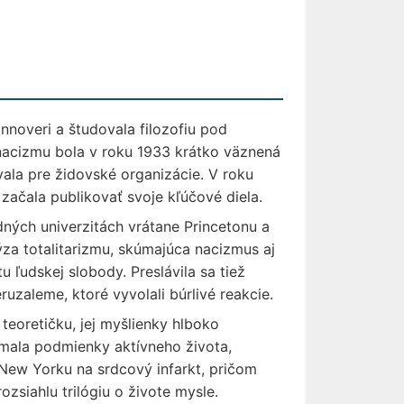
noveri a študovala filozofiu pod
nacizmu bola v roku 1933 krátko väznená
vala pre židovské organizácie. V roku
začala publikovať svoje kľúčové diela.
ných univerzitách vrátane Princetonu a
lýza totalitarizmu, skúmajúca nacizmus aj
 ľudskej slobody. Preslávila sa tiež
aleme, ktoré vyvolali búrlivé reakcie.
teoretičku, jej myšlienky hlboko
kúmala podmienky aktívneho života,
 New Yorku na srdcový infarkt, pričom
ozsiahlu trilógiu o živote mysle.