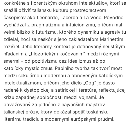
konkrétne s florentským okruhom intelektuálov, ktorí sa
snažili oživiť taliansku kultúru prostredníctvom
časopisov ako Leonardo, Lacerba a La Voce. Pôvodne
vychádzal z pragmatizmu a intuicionizmu, pričom mal
veľmi blízko k futurizmu, ktorého dynamiku a agresivitu
zdieľal, hoci sa neskôr s jeho zakladateľom Marinettim
rozišiel. Jeho literárny kontext je definovaný neustálym
hľadaním a „filozofickým kočovaním“ medzi rôznymi
smermi – od pozitivizmu cez idealizmus až po
katolícky mysticizmus. Papiniho tvorba tak tvorí most
medzi sekulárnou modernou a obnoveným katolíckym
intelektualizmom, pričom jeho dielo „Gog“ je často
radené k dystopickej a satirickej literatúre, reflektujúcej
krízu západnej spoločnosti medzi vojnami. Je
považovaný za jedného z najväčších majstrov
talianskej prózy, ktorý dokázal spojiť toskánsku
literárnu tradíciu s modernými európskymi prúdmi.