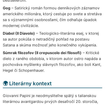
bestsellerom.
Gog
– Satirický román formou denníkových záznamov
amerického milionára, ktorý cestuje po svete a stretáva
sa s významnými osobnosťami, čím odhaľuje úpadok
modernej civilizácie.
Diabol (Il Diavolo)
– Teologicko-literárna esej, v ktorej
sa autor pokúša o netradičný pohľad na postavu
Satana a skúma možnosť jeho konečného vykúpenia.
Súmrak filozofov (Il crepuscolo dei filosofi)
– Kritické
dielo z raného obdobia, v ktorom autor ostro napáda a
pochováva myšlienky slávnych filozofov, ako boli Kant,
Hegel či Schopenhauer.
🌍 Literárny kontext
Giovanni Papini je neodmysliteľne spätý s talianskou
literárnou avantgardou prvých desaťročí 20. storočia,