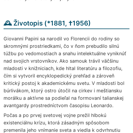
🕰️ Životopis (
*
1881,
†
1956)
Giovanni Papini sa narodil vo Florencii do rodiny so
skromnými prostriedkami, čo v ňom prebudilo silnú
túžbu po vedomostiach a snahu intelektuálne vyniknúť
nad svojich vrstovníkov. Ako samouk trávil väčšinu
mladosti v knižniciach, kde hltal literatúru a filozofiu,
čím si vytvoril encyklopedický prehľad a zároveň
kritický postoj k akademickému svetu. V mladosti bol
búrlivákom, ktorý ostro útočil na cirkev i meštiansku
morálku a aktívne sa podieľal na formovaní talianskej
avantgardy prostredníctvom časopisu Leonardo.
Počas a po prvej svetovej vojne prežil hlbokú
existenciálnu krízu, ktorá zásadným spôsobom
premenila jeho vnímanie sveta a viedla k odvrhnutiu