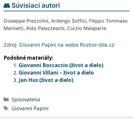
👥 Súvisiaci autori
Giuseppe Prezzolini, Ardengo Soffici, Filippo Tommaso
Marinetti, Aldo Palazzeschi, Curzio Malaparte
Zdroj:
Giovanni Papini na webe Rozbor-dila.cz
Podobné materiály:
Giovanni Boccaccio (život a dielo)
Giovanni Villani – život a dielo
Jan Hus (život a dielo)
Kategórie
Spisovatelia
Značky
Giovanni Papini