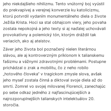
jeho niekdajšieho nihilizmu. Tento vnútorný boj vyústil
do prekvapivej a verejnej konverzie ku katolicizmu,
ktorú potvrdil vydaním monumentálneho diela o živote
Ježiša Krista. Hoci sa stal obhajcom viery, jeho povaha
zostala nepokojná a jeho texty si aj naďalej uchovávali
provokatívny a polemický tón, ktorým dráždil tak
veriacich, ako aj ateistov.
Záver jeho života bol poznačený nielen literárnou
slávou, ale aj kontroverzným príklonom k talianskemu
fašizmu a vážnymi zdravotnými problémami. Postupne
prichádzal o zrak a mobilitu, čo z neho robilo
„hotového človeka“ v tragickom zmysle slova, avšak
jeho myseľ zostala činná a diktoval svoje diela až do
smrti. Zomrel vo svojej milovanej Florencii, zanechajúc
po sebe odkaz jedného z najfascinujúcejších a
najrozporuplnejších talianskych intelektuálov 20.
storočia.