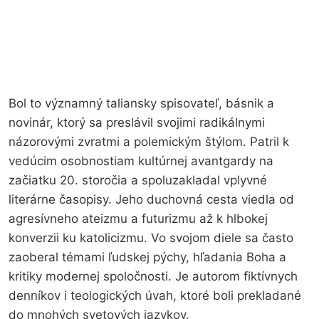
Bol to významný taliansky spisovateľ, básnik a
novinár, ktorý sa preslávil svojimi radikálnymi
názorovými zvratmi a polemickým štýlom. Patril k
vedúcim osobnostiam kultúrnej avantgardy na
začiatku 20. storočia a spoluzakladal vplyvné
literárne časopisy. Jeho duchovná cesta viedla od
agresívneho ateizmu a futurizmu až k hlbokej
konverzii ku katolicizmu. Vo svojom diele sa často
zaoberal témami ľudskej pýchy, hľadania Boha a
kritiky modernej spoločnosti. Je autorom fiktívnych
denníkov i teologických úvah, ktoré boli prekladané
do mnohých svetových jazykov.