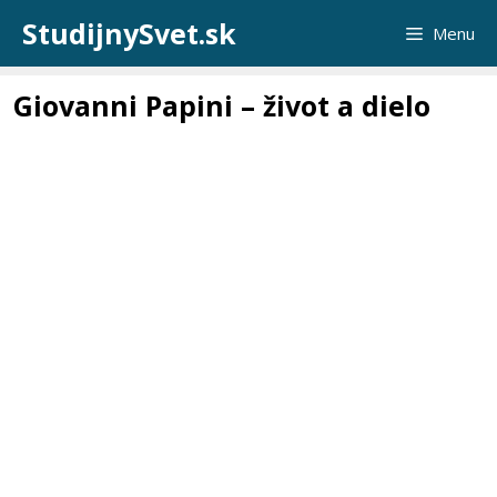
Preskočiť
StudijnySvet.sk
Menu
na
obsah
Giovanni Papini – život a dielo