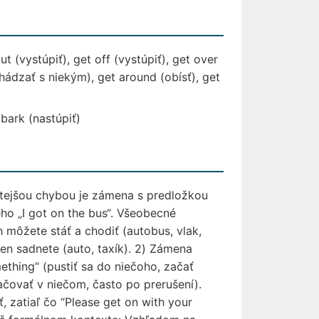
ut (vystúpiť), get off (vystúpiť), get over
chádzať s niekým), get around (obísť), get
bark (nastúpiť)
stejšou chybou je zámena s predložkou
eho „I got on the bus“. Všeobecné
h môžete stáť a chodiť (autobus, vlak,
 len sadnete (auto, taxík). 2) Zámena
ething“ (pustiť sa do niečoho, začať
čovať v niečom, často po prerušení).
 zatiaľ čo “Please get on with your