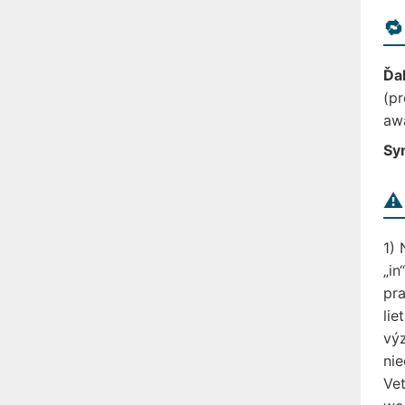
🔁
Ďal
(pr
awa
Sy
⚠️
1) 
„in
pra
lie
výz
nie
Vet