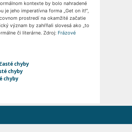
o formálnom kontexte by bolo nahradené
 je jeho imperatívna forma „Get on it!“,
racovnom prostredí na okamžité začatie
zický význam by zahŕňali slovesá ako „to
málne či literárne. Zdroj:
Frázové
 časté chyby
sté chyby
té chyby