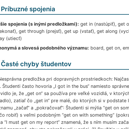
 Príbuzné spojenia
šie spojenia (s inými predložkami):
get in (nastúpiť), get o
ekonať), get through (prejsť), get up (vstať), get along (vy
y (utiecť)
nonymá a slovesá podobného významu:
board, get on, em
 Časté chyby študentov
Nesprávna predložka pri dopravných prostriedkoch: Najča
“. Študenti často hovoria „I got in the bus“ namiesto správn
vidlo je, že „get on“ sa používa pre veľké vozidlá, v ktorýc
tadlo), zatiaľ čo „get in“ pre malé, do ktorých si v podstate
namu „začať“ a „pokračovať“: Študenti si mýlia “get on som
čo robiť) s veľmi podobným “get on with something“ (pokra
a “I must get on my report“ znamená, že s ním musím začať,