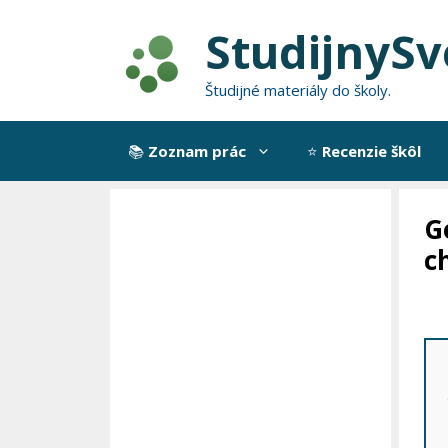
Preskočiť
StudijnySv
na
obsah
Študijné materiály do školy.
📚
Zoznam prác
⭐
Recenzie škôl
G
c