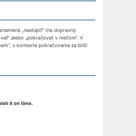
 znamená „nastúpiť“ (na dopravný
vať“ alebo „pokračovať v niečom“. V
ark“, v kontexte pokračovania sa blíži
ish it on time.