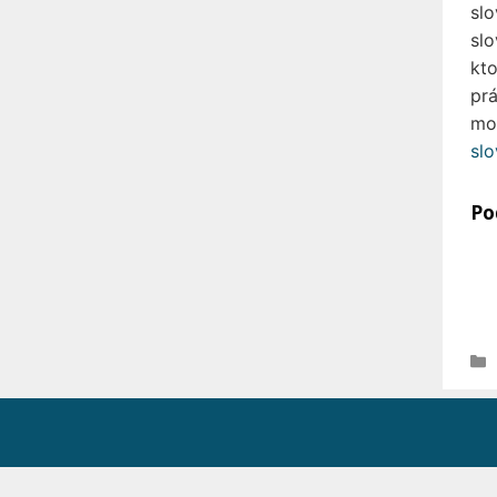
slo
slo
kto
prá
mou
sl
Po