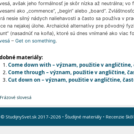
vesá, avšak jeho formálnosť je skôr nízka až neutrálna; v
vesami ako „commence“, „begin“ alebo „board“. Zvláštnosťou
rá nesie silný nádych naliehavosti a často sa používa v p
ce na nejakej úlohe. Archaické alternatívy pre pôvodný fy
nt“ (nasadnúť na koňa), ktoré sú dnes vnímané ako viac for
ovesá
–
Get on something
.
dobné materiály:
Come down with – význam, použitie v angličtine,
Come through – význam, použitie v angličtine, ča
Cut down on – význam, použitie v angličtine, čas
Kategórie
Frázové slovesá
© StudijnySvet.sk 2017-2026 •
Študijné materiály
•
Recenzie škôl