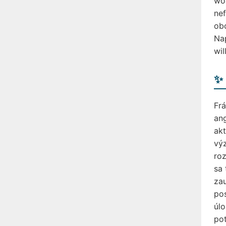
wor
nef
obc
Nap
wil
✨ 
Frá
ang
akt
výz
roz
sa 
zau
pos
úlo
pot