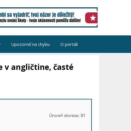
v
Upozorniť na chybu
O portáli
 v angličtine, časté
Úroveň slovesa: B1