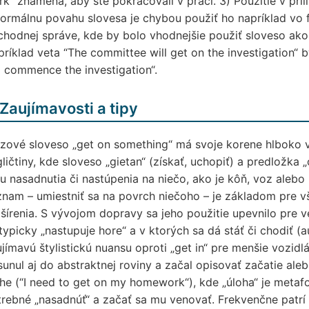
k“ znamená, aby ste pokračovali v práci. 3) Použitie v pr
ormálnu povahu slovesa je chybou použiť ho napríklad vo 
hodnej správe, kde by bolo vhodnejšie použiť sloveso ako „
ríklad veta “The committee will get on the investigation“ 
l commence the investigation“.
Zaujímavosti a tipy
zové sloveso „get on something“ má svoje korene hlboko v 
ličtiny, kde sloveso „gietan“ (získať, uchopiť) a predložka „
u nasadnutia či nastúpenia na niečo, ako je kôň, voz aleb
nam – umiestniť sa na povrch niečoho – je základom pre v
šírenia. S vývojom dopravy sa jeho použitie upevnilo pre 
typicky „nastupuje hore“ a v ktorých sa dá stáť či chodiť (au
jímavú štylistickú nuansu oproti „get in“ pre menšie vozid
unul aj do abstraktnej roviny a začal opisovať začatie aleb
he (“I need to get on my homework“), kde „úloha“ je metafo
rebné „nasadnúť“ a začať sa mu venovať. Frekvenčne patr