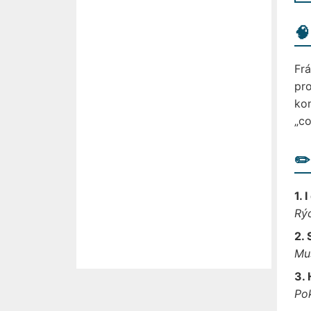

Frá
pro
kon
„co
✏️
1. 
Rýc
2. 
Mus
3. 
Pok