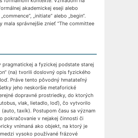
íliš formálnom kontexte: Vzhľadom na
formálnej akademickej eseji alebo
commence“, „initiate“ alebo „begin“.
by mala správnejšie znieť “The committee
pragmatickej a fyzickej podstate starej
on“ (na) tvorili doslovný opis fyzického
o loď. Práve tento pôvodný hmatateľný
šetky jeho neskoršie metaforické
verejné dopravné prostriedky, do ktorých
tobus, vlak, lietadlo, loď), čo vytvorilo
lá (auto, taxík). Postupom času sa význam
o pokračovanie v nejakej činnosti či
ricky vnímaná ako objekt, na ktorý je
í medzi vysoko používané frázové