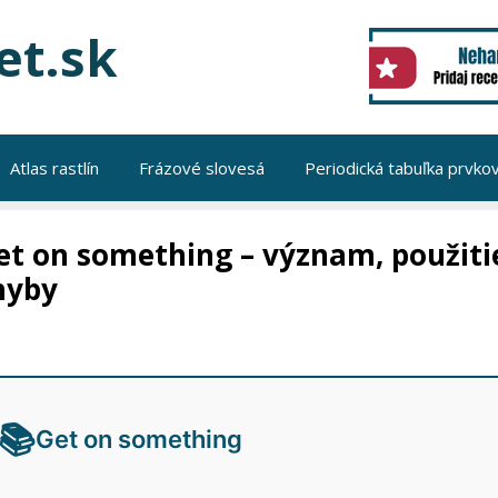
et.sk
Atlas rastlín
Frázové slovesá
Periodická tabuľka prvko
et on something – význam, použitie
hyby
📚
Get on something