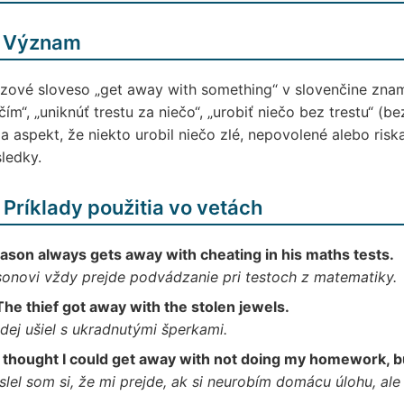
 Význam
zové sloveso „get away with something“ v slovenčine zname
čím“, „uniknúť trestu za niečo“, „urobiť niečo bez trestu“ (
a aspekt, že niekto urobil niečo zlé, nepovolené alebo risk
ledky.
 Príklady použitia vo vetách
Jason always gets away with cheating in his maths tests.
onovi vždy prejde podvádzanie pri testoch z matematiky.
The thief got away with the stolen jewels.
dej ušiel s ukradnutými šperkami.
I thought I could get away with not doing my homework, b
lel som si, že mi prejde, ak si neurobím domácu úlohu, ale u