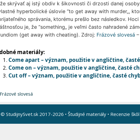
e skrývať aj istý obdiv k šikovnosti či drzosti danej osoby. 
vlastné hyperbolické úslovie “to get away with murder„, kt
rijateľného správania, ktorému prešlo bez následkov. Hoci
áštnosťou je, že “something„ je veľmi často nahradené záme
undiom (get away with cheating). Zdroj:
Frázové slovesá
dobné materiály:
Come apart – význam, použitie v angličtine, čast
Come on – význam, použitie v angličtine, časté c
Cut off – význam, použitie v angličtine, časté chy
Kategórie
Frázové slovesá
© StudijnySvet.sk 2017-2026 •
Študijné materiály
•
Recenzie škôl