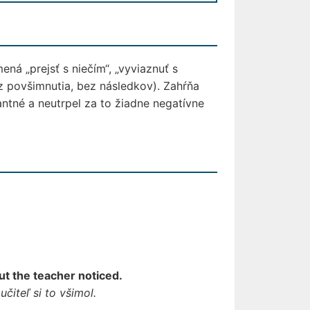
ná „prejsť s niečím“, „vyviaznuť s
bez povšimnutia, bez následkov). Zahŕňa
antné a neutrpel za to žiadne negatívne
ut the teacher noticed.
čiteľ si to všimol.