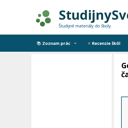
Preskočiť
StudijnySv
na
obsah
Študijné materiály do školy.
📚
Zoznam prác
⭐
Recenzie škôl
G
č