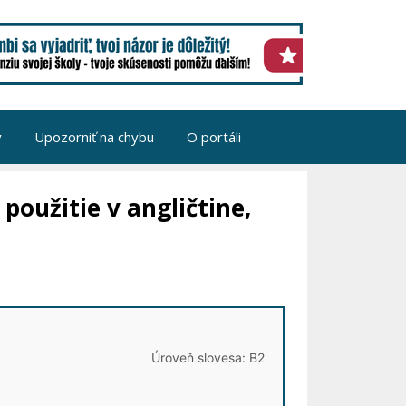
v
Upozorniť na chybu
O portáli
oužitie v angličtine,
Úroveň slovesa: B2