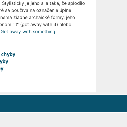
Štylisticky je jeho sila taká, že splodilo
oré sa používa na označenie úplne
 nemá žiadne archaické formy, jeho
nom “it“ (get away with it) alebo
–
Get away with something
.
é chyby
hyby
by