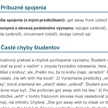
 Príbuzné spojenia
šie spojenia (s inými predložkami):
get away from (utiecť 
nonymá a slovesá podobného významu:
escape (uniknúť), 
de (uniknúť), circumvent (obísť), dodge (uhnúť sa)
 Časté chyby študentov
 Doslovný preklad a chybné pochopenie významu: Študenti 
stať sa preč s niečím“ v zmysle fyzického odnesenia. Vet
išiel s knihou“, ale „Prešlo mu, že tú knihu (napr. ukradol)“
edalo „He left with the book“. 2) Vynechanie predložky „wi
y“, ktoré znamená len „utiecť“ alebo „uniknúť“. Študent povie
ávne musí byť: „The politician got away with his lies.“ 3) Po
dložke „with“ v tomto frázovom slovese musí nasledovať 
ma), nie infinitív. Chybne: „She got away with to cheat on 