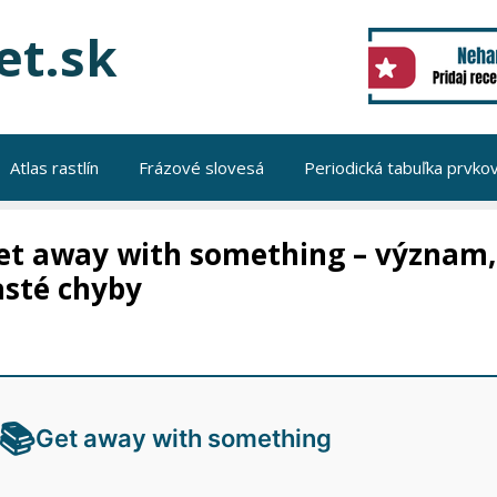
et.sk
Atlas rastlín
Frázové slovesá
Periodická tabuľka prvko
et away with something – význam, p
asté chyby
📚
Get away with something