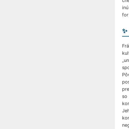
che
inú
for
✨ 
Frá
kul
„un
spo
Pôv
pos
pre
so 
kon
Jeh
kon
neg