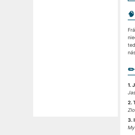

Frá
nie
ted
nás
✏️
1. 
Jas
2. 
Zlo
3. 
Mys