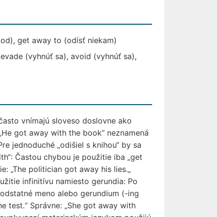
od), get away to (odísť niekam)
evade (vyhnúť sa), avoid (vyhnúť sa),
často vnímajú sloveso doslovne ako
a „He got away with the book“ neznamená
. Pre jednoduché „odišiel s knihou“ by sa
th“: Častou chybou je použitie iba „get
: „The politician got away his lies.„
užitie infinitívu namiesto gerundia: Po
podstatné meno alebo gerundium (-ing
the test.“ Správne: „She got away with