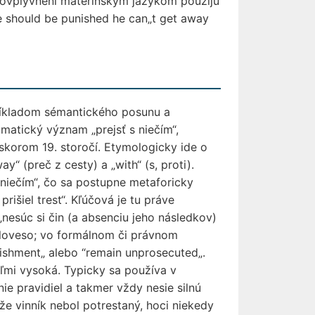
i ovplyvnení materinským jazykom použijú
He should be punished he can„t get away
príkladom sémantického posunu a
matický význam „prejsť s niečím“,
eskorom 19. storočí. Etymologicky ide o
y“ (preč z cesty) a „with“ (s, proti).
niečím“, čo sa postupne metaforicky
išiel trest“. Kľúčová je tu práve
„nesúc si čin (a absenciu jeho následkov)
 sloveso; vo formálnom či právnom
nishment„ alebo “remain unprosecuted„.
eľmi vysoká. Typicky sa používa v
ie pravidiel a takmer vždy nesie silnú
že vinník nebol potrestaný, hoci niekedy