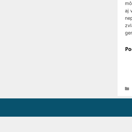
môž
aj 
nep
zvl
ger
Po