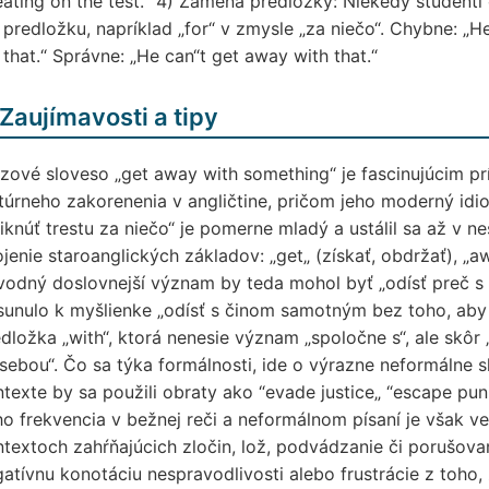
ating on the test.“ 4) Zámena predložky: Niekedy študent
 predložku, napríklad „for“ v zmysle „za niečo“. Chybne: „
 that.“ Správne: „He can“t get away with that.“
Zaujímavosti a tipy
zové sloveso „get away with something“ je fascinujúcim 
túrneho zakorenenia v angličtine, pričom jeho moderný idio
iknúť trestu za niečo“ je pomerne mladý a ustálil sa až v n
jenie staroanglických základov: „get„ (získať, obdržať), „awa
odný doslovnejší význam by teda mohol byť „odísť preč s 
unulo k myšlienke „odísť s činom samotným bez toho, aby pr
dložka „with“, ktorá nenesie význam „spoločne s“, ale skôr 
sebou“. Čo sa týka formálnosti, ide o výrazne neformálne
texte by sa použili obraty ako “evade justice„ “escape pu
o frekvencia v bežnej reči a neformálnom písaní je však v
textoch zahŕňajúcich zločin, lož, podvádzanie či porušovan
atívnu konotáciu nespravodlivosti alebo frustrácie z toho, 