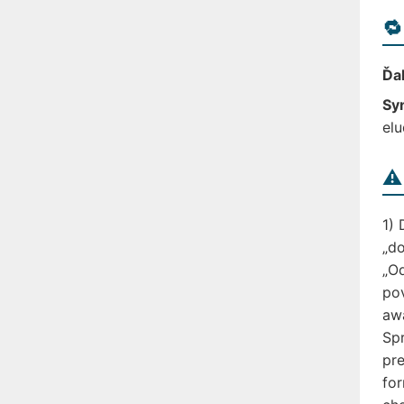
🔁
Ďal
Sy
elu
⚠️
1)
„do
„Od
pov
awa
Spr
pre
for