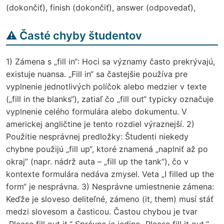
(dokončiť), finish (dokončiť), answer (odpovedať),
⚠️ Časté chyby študentov
1) Zámena s „fill in“: Hoci sa významy často prekrývajú,
existuje nuansa. „Fill in“ sa častejšie používa pre
vyplnenie jednotlivých políčok alebo medzier v texte
(„fill in the blanks“), zatiaľ čo „fill out“ typicky označuje
vyplnenie celého formulára alebo dokumentu. V
americkej angličtine je tento rozdiel výraznejší. 2)
Použitie nesprávnej predložky: Študenti niekedy
chybne použijú „fill up“, ktoré znamená „naplniť až po
okraj“ (napr. nádrž auta – „fill up the tank“), čo v
kontexte formulára nedáva zmysel. Veta „I filled up the
form“ je nesprávna. 3) Nesprávne umiestnenie zámena:
Keďže je sloveso deliteľné, zámeno (it, them) musí stáť
medzi slovesom a časticou. Častou chybou je tvar
„Please fill out it.“ Správne je jedine „Please fill it out.“