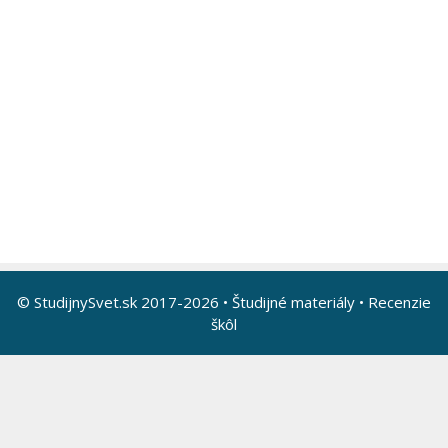
© StudijnySvet.sk 2017-2026 •
Študijné materiály
•
Recenzie
škôl