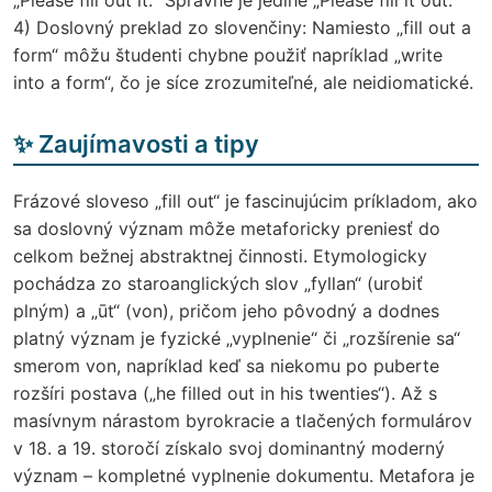
4) Doslovný preklad zo slovenčiny: Namiesto „fill out a
form“ môžu študenti chybne použiť napríklad „write
into a form“, čo je síce zrozumiteľné, ale neidiomatické.
✨ Zaujímavosti a tipy
Frázové sloveso „fill out“ je fascinujúcim príkladom, ako
sa doslovný význam môže metaforicky preniesť do
celkom bežnej abstraktnej činnosti. Etymologicky
pochádza zo staroanglických slov „fyllan“ (urobiť
plným) a „ūt“ (von), pričom jeho pôvodný a dodnes
platný význam je fyzické „vyplnenie“ či „rozšírenie sa“
smerom von, napríklad keď sa niekomu po puberte
rozšíri postava („he filled out in his twenties“). Až s
masívnym nárastom byrokracie a tlačených formulárov
v 18. a 19. storočí získalo svoj dominantný moderný
význam – kompletné vyplnenie dokumentu. Metafora je