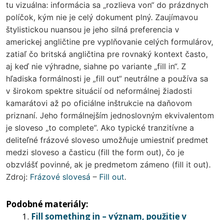
tu vizuálna: informácia sa „rozlieva von“ do prázdnych
políčok, kým nie je celý dokument plný. Zaujímavou
štylistickou nuansou je jeho silná preferencia v
americkej angličtine pre vyplňovanie celých formulárov,
zatiaľ čo britská angličtina pre rovnaký kontext často,
aj keď nie výhradne, siahne po variante „fill in“. Z
hľadiska formálnosti je „fill out“ neutrálne a používa sa
v širokom spektre situácií od neformálnej žiadosti
kamarátovi až po oficiálne inštrukcie na daňovom
priznaní. Jeho formálnejším jednoslovným ekvivalentom
je sloveso „to complete“. Ako typické tranzitívne a
deliteľné frázové sloveso umožňuje umiestniť predmet
medzi sloveso a časticu (fill the form out), čo je
obzvlášť povinné, ak je predmetom zámeno (fill it out).
Zdroj:
Frázové slovesá
–
Fill out
.
Podobné materiály:
Fill something in – význam, použitie v