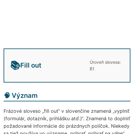
Úroveň slovesa:
📚
Fill out
B1
🧠 Význam
Frázové sloveso „fill out“ v slovenčine znamená „vyplniť
(formulár, dotazník, prihlášku atď.)“. Znamená to doplniť
požadované informácie do prázdnych políčok. Niekedy
sa tiež používa vo význame „pribrať, pribrať na váhe“,