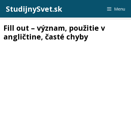
Preskočiť
StudijnySvet.sk
Menu
na
obsah
Fill out – význam, použitie v
angličtine, časté chyby