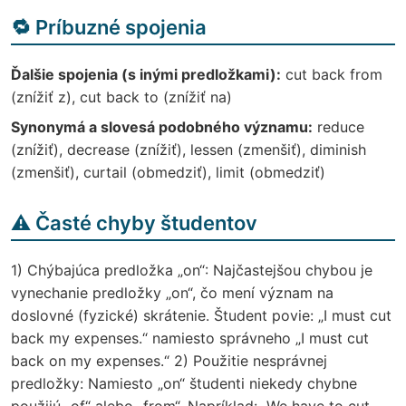
🔁 Príbuzné spojenia
Ďalšie spojenia (s inými predložkami):
cut back from
(znížiť z), cut back to (znížiť na)
Synonymá a slovesá podobného významu:
reduce
(znížiť), decrease (znížiť), lessen (zmenšiť), diminish
(zmenšiť), curtail (obmedziť), limit (obmedziť)
⚠️ Časté chyby študentov
1) Chýbajúca predložka „on“: Najčastejšou chybou je
vynechanie predložky „on“, čo mení význam na
doslovné (fyzické) skrátenie. Študent povie: „I must cut
back my expenses.“ namiesto správneho „I must cut
back on my expenses.“ 2) Použitie nesprávnej
predložky: Namiesto „on“ študenti niekedy chybne
použijú „of“ alebo „from“. Napríklad: „We have to cut