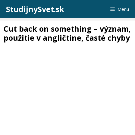
Preskočiť
StudijnySvet.sk
Menu
na
obsah
Cut back on something – význam,
použitie v angličtine, časté chyby