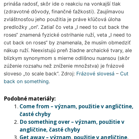
prináša radosť, skôr ide o reakciu na vonkajší tlak
(zdravotné dôvody, finančné ťažkosti). Zaujímavou
zvláštnosťou jeho použitia je práve kľúčová úloha
predložky „on“. Zatiaľ čo veta „I need to cut back the
roses“ znamená fyzické ostrihanie ruží, veta „I need to
cut back on roses“ by znamenala, že musím obmedziť
nákup ruží. Neexistujú preň žiadne archaické tvary, ale
blízkym synonymom s mierne odlišnou nuansou (skôr
zúženie rozsahu než zníženie množstva) je frázové
sloveso „to scale back“. Zdroj:
Frázové slovesá
–
Cut
back on something
.
Podobné materiály:
Come from – význam, použitie v angličtine,
časté chyby
Do something over – význam, použitie v
angličtine, časté chyby
Get away – význam, použitie v angličtine,