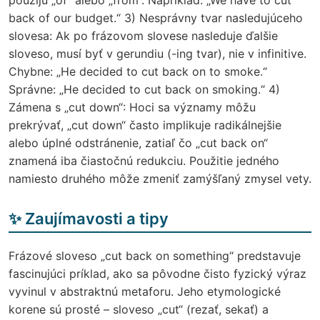
back of our budget.“ 3) Nesprávny tvar nasledujúceho
slovesa: Ak po frázovom slovese nasleduje ďalšie
sloveso, musí byť v gerundiu (-ing tvar), nie v infinitive.
Chybne: „He decided to cut back on to smoke.“
Správne: „He decided to cut back on smoking.“ 4)
Zámena s „cut down“: Hoci sa významy môžu
prekrývať, „cut down“ často implikuje radikálnejšie
alebo úplné odstránenie, zatiaľ čo „cut back on“
znamená iba čiastočnú redukciu. Použitie jedného
namiesto druhého môže zmeniť zamýšľaný zmysel vety.
✨ Zaujímavosti a tipy
Frázové sloveso „cut back on something“ predstavuje
fascinujúci príklad, ako sa pôvodne čisto fyzický výraz
vyvinul v abstraktnú metaforu. Jeho etymologické
korene sú prosté – sloveso „cut“ (rezať, sekať) a