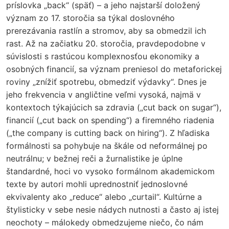
príslovka „back“ (späť) – a jeho najstarší doložený
význam zo 17. storočia sa týkal doslovného
prerezávania rastlín a stromov, aby sa obmedzil ich
rast. Až na začiatku 20. storočia, pravdepodobne v
súvislosti s rastúcou komplexnosťou ekonomiky a
osobných financií, sa význam preniesol do metaforickej
roviny „znížiť spotrebu, obmedziť výdavky“. Dnes je
jeho frekvencia v angličtine veľmi vysoká, najmä v
kontextoch týkajúcich sa zdravia („cut back on sugar“),
financií („cut back on spending“) a firemného riadenia
(„the company is cutting back on hiring“). Z hľadiska
formálnosti sa pohybuje na škále od neformálnej po
neutrálnu; v bežnej reči a žurnalistike je úplne
štandardné, hoci vo vysoko formálnom akademickom
texte by autori mohli uprednostniť jednoslovné
ekvivalenty ako „reduce“ alebo „curtail“. Kultúrne a
štylisticky v sebe nesie nádych nutnosti a často aj istej
neochoty – málokedy obmedzujeme niečo, čo nám