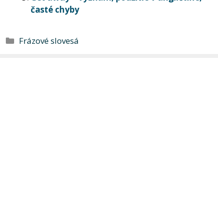
časté chyby
Kategórie
Frázové slovesá