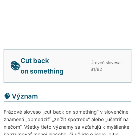
Cut back
Úroveň slovesa:
📚
B1/B2
on something
🧠 Význam
Frázové sloveso „cut back on something“ v slovenčine
znamená „obmedziť“ „znížiť spotrebu“ alebo „ušetriť na
niečom“. Všetky tieto významy sa vzťahujú k myšlienke
konzumovať menej niečoho, či už ide o jedlo, pitie,