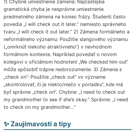
1) Chybné umiestnenie zámena: Najčastejšia
gramatická chyba je nesprávne umiestnenie
predmetného zámena na koniec frázy. Študenti často
povedia „I will check out it later.“ namiesto správneho
tvaru „I will check it out later.“ 2) Zámena formálneho a
neformálneho významu: Použitie slangového významu
(„omrknúť niekoho atraktívneho“) v nevhodnom
formálnom kontexte. Napríklad povedať o novom
kolegovi v oficiálnom hodnotení „We checked him out“
môže spôsobiť trápne nedorozumenie. 3) Zámena s
„check on“: Použitie „check out“ vo význame
„skontrolovať, či je niekto/niečo v poriadku“, kde má
byť správne „check on“. Chybne: „I need to check out
my grandmother to see if she’s okay.“ Správne: „I need
to check on my grandmother…“
✨ Zaujímavosti a tipy