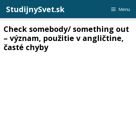
Preskočiť
StudijnySvet.sk
Menu
na
obsah
Check somebody/ something out
– význam, použitie v angličtine,
časté chyby