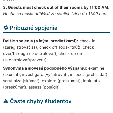
3. Guests must check out of their rooms by 11:00 AM.
Hostia sa musia odhlásiť zo svojich izieb do 11:00 hod.
🔁 Príbuzné spojenia
Ďalšie spojenia (s inými predložkami):
check in
(zaregistrovať sa), check off (odškrtnúť), check
over/through (skontrolovať), check up on
(skontrolovať/preveriť)
Synonymá a slovesá podobného významu:
examine
(skúmať), investigate (vyšetrovať), inspect (prehliadať),
scrutinize (skúmať), explore (preskúmať), look into
(preskúmať), assess (posúdiť)
⚠️ Časté chyby študentov