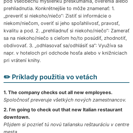
pod všeobecnú myšlienku preskúmania, overenia alebo
prehliadnutia. Konkrétnejšie to môže znamenať: 1.
„preveriť si niekoho/niečo“: Zistiť si informácie o
niekom/niečom, overiť si jeho spoľahlivosť, pravosť,
kvalitu a pod. 2. „prehliadnuť si niekoho/niečo“: Zamerať
sa na niekoho/niečo s cieľom ho/to posúdiť, zhodnotiť,
obdivovať. 3. „odhlasovať sa/odhlásiť sa“: Využíva sa
napr. v hoteloch pri odchode hosťa alebo v knižniciach
pri vrátení knihy.
✏️ Príklady použitia vo vetách
1. The company checks out all new employees.
Spoločnosť preveruje všetkých nových zamestnancov.
2. I’m going to check out that new Italian restaurant
downtown.
Pôjdem si pozrieť tú novú taliansku reštauráciu v centre
mesta.