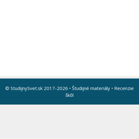
© StudijnySvet.sk 2017-2026 •
Študijné materiály
•
Recenzie
škôl