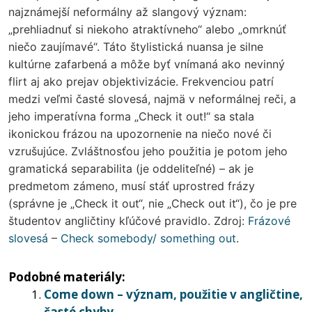
najznámejší neformálny až slangový význam:
„prehliadnuť si niekoho atraktívneho“ alebo „omrknúť
niečo zaujímavé“. Táto štylistická nuansa je silne
kultúrne zafarbená a môže byť vnímaná ako nevinný
flirt aj ako prejav objektivizácie. Frekvenciou patrí
medzi veľmi časté slovesá, najmä v neformálnej reči, a
jeho imperatívna forma „Check it out!“ sa stala
ikonickou frázou na upozornenie na niečo nové či
vzrušujúce. Zvláštnosťou jeho použitia je potom jeho
gramatická separabilita (je oddeliteľné) – ak je
predmetom zámeno, musí stáť uprostred frázy
(správne je „Check it out“, nie „Check out it“), čo je pre
študentov angličtiny kľúčové pravidlo. Zdroj:
Frázové
slovesá
–
Check somebody/ something out
.
Podobné materiály:
Come down – význam, použitie v angličtine,
časté chyby