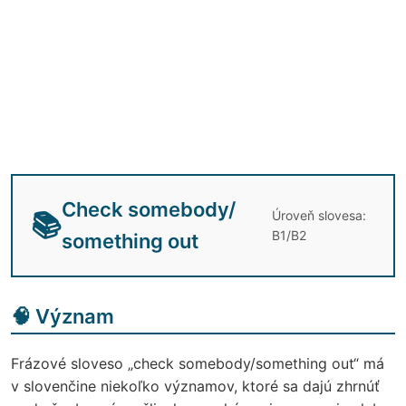
Check somebody/
Úroveň slovesa:
📚
B1/B2
something out
🧠 Význam
Frázové sloveso „check somebody/something out“ má
v slovenčine niekoľko významov, ktoré sa dajú zhrnúť