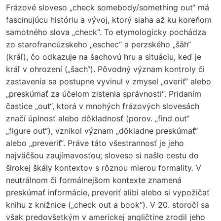
Frázové sloveso „check somebody/something out“ má
fascinujúcu históriu a vývoj, ktorý siaha až ku koreňom
samotného slova „check“. To etymologicky pochádza
zo starofrancúzskeho „eschec“ a perzského „šāh“
(kráľ), čo odkazuje na šachovú hru a situáciu, keď je
kráľ v ohrození („šach“). Pôvodný význam kontroly či
zastavenia sa postupne vyvinul v zmysel „overiť“ alebo
„preskúmať za účelom zistenia správnosti“. Pridaním
častice „out“, ktorá v mnohých frázových slovesách
značí úplnosť alebo dôkladnosť (porov. „find out“
„figure out“), vznikol význam „dôkladne preskúmať“
alebo „preveriť“. Práve táto všestrannosť je jeho
najväčšou zaujímavosťou; sloveso si našlo cestu do
širokej škály kontextov s rôznou mierou formality. V
neutrálnom či formálnejšom kontexte znamená
preskúmať informácie, preveriť alibi alebo si vypožičať
knihu z knižnice („check out a book“). V 20. storočí sa
však predovšetkým v americkej angličtine zrodil jeho