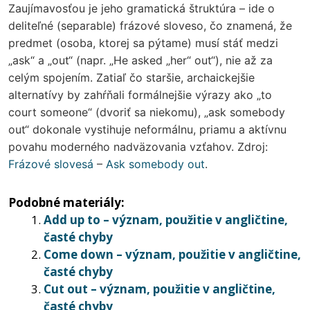
Zaujímavosťou je jeho gramatická štruktúra – ide o
deliteľné (separable) frázové sloveso, čo znamená, že
predmet (osoba, ktorej sa pýtame) musí stáť medzi
„ask“ a „out“ (napr. „He asked „her“ out“), nie až za
celým spojením. Zatiaľ čo staršie, archaickejšie
alternatívy by zahŕňali formálnejšie výrazy ako „to
court someone“ (dvoriť sa niekomu), „ask somebody
out“ dokonale vystihuje neformálnu, priamu a aktívnu
povahu moderného nadväzovania vzťahov. Zdroj:
Frázové slovesá
–
Ask somebody out
.
Podobné materiály:
Add up to – význam, použitie v angličtine,
časté chyby
Come down – význam, použitie v angličtine,
časté chyby
Cut out – význam, použitie v angličtine,
časté chyby