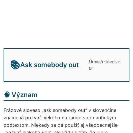
Úroveň slovesa:
📚
Ask somebody out
B1
🧠 Význam
Frázové sloveso „ask somebody out“ v slovenčine
znamená pozvať niekoho na rande s romantickým
podtextom. Niekedy sa dá použiť aj všeobecnejšie
„pozvať niekoho von“, ale vždy s tým, že ide o