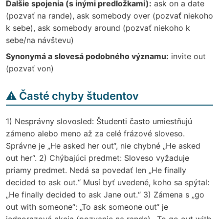
Ďalšie spojenia (s inými predložkami):
ask on a date
(pozvať na rande), ask somebody over (pozvať niekoho
k sebe), ask somebody around (pozvať niekoho k
sebe/na návštevu)
Synonymá a slovesá podobného významu:
invite out
(pozvať von)
⚠️ Časté chyby študentov
1) Nesprávny slovosled: Študenti často umiestňujú
zámeno alebo meno až za celé frázové sloveso.
Správne je „He asked her out“, nie chybné „He asked
out her“. 2) Chýbajúci predmet: Sloveso vyžaduje
priamy predmet. Nedá sa povedať len „He finally
decided to ask out.“ Musí byť uvedené, koho sa spýtal:
„He finally decided to ask Jane out.“ 3) Zámena s „go
out with someone“: „To ask someone out“ je
jednorazová akcia (pozvanie na rande). „To go out with