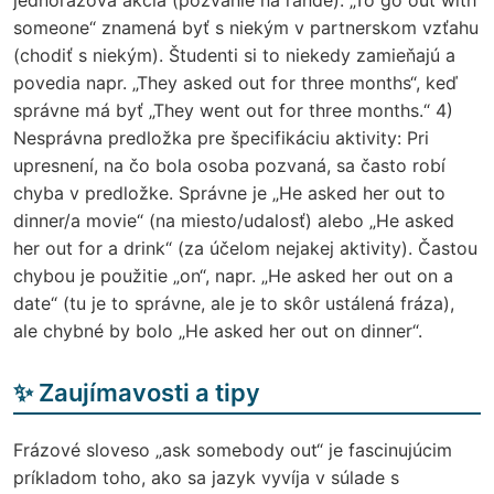
someone“ znamená byť s niekým v partnerskom vzťahu
(chodiť s niekým). Študenti si to niekedy zamieňajú a
povedia napr. „They asked out for three months“, keď
správne má byť „They went out for three months.“ 4)
Nesprávna predložka pre špecifikáciu aktivity: Pri
upresnení, na čo bola osoba pozvaná, sa často robí
chyba v predložke. Správne je „He asked her out to
dinner/a movie“ (na miesto/udalosť) alebo „He asked
her out for a drink“ (za účelom nejakej aktivity). Častou
chybou je použitie „on“, napr. „He asked her out on a
date“ (tu je to správne, ale je to skôr ustálená fráza),
ale chybné by bolo „He asked her out on dinner“.
✨ Zaujímavosti a tipy
Frázové sloveso „ask somebody out“ je fascinujúcim
príkladom toho, ako sa jazyk vyvíja v súlade s