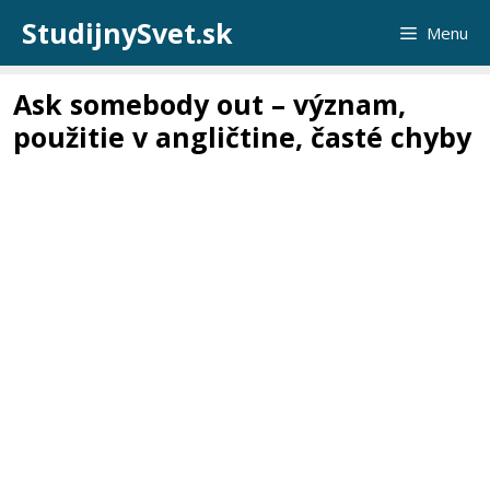
Preskočiť
StudijnySvet.sk
Menu
na
obsah
Ask somebody out – význam,
použitie v angličtine, časté chyby