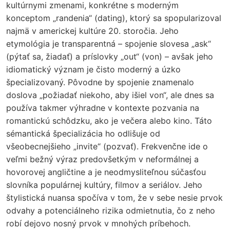
kultúrnymi zmenami, konkrétne s moderným
konceptom „randenia“ (dating), ktorý sa spopularizoval
najmä v americkej kultúre 20. storočia. Jeho
etymológia je transparentná – spojenie slovesa „ask“
(pýtať sa, žiadať) a príslovky „out“ (von) – avšak jeho
idiomatický význam je čisto moderný a úzko
špecializovaný. Pôvodne by spojenie znamenalo
doslova „požiadať niekoho, aby išiel von“, ale dnes sa
používa takmer výhradne v kontexte pozvania na
romantickú schôdzku, ako je večera alebo kino. Táto
sémantická špecializácia ho odlišuje od
všeobecnejšieho „invite“ (pozvať). Frekvenčne ide o
veľmi bežný výraz predovšetkým v neformálnej a
hovorovej angličtine a je neodmysliteľnou súčasťou
slovníka populárnej kultúry, filmov a seriálov. Jeho
štylistická nuansa spočíva v tom, že v sebe nesie prvok
odvahy a potenciálneho rizika odmietnutia, čo z neho
robí dejovo nosný prvok v mnohých príbehoch.