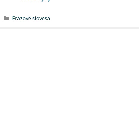
Kategórie
Frázové slovesá