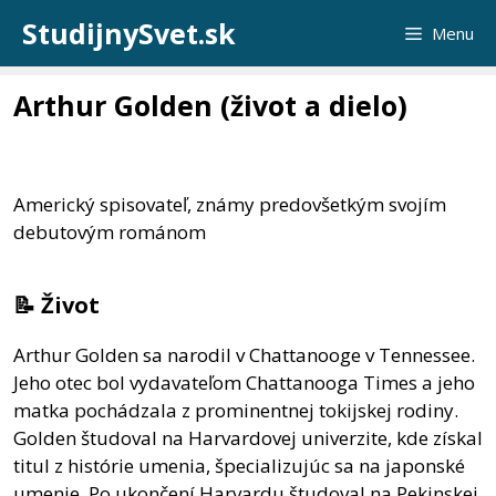
Preskočiť
StudijnySvet.sk
Menu
na
obsah
Arthur Golden (život a dielo)
Americký spisovateľ, známy predovšetkým svojím
debutovým románom
📝 Život
Arthur Golden sa narodil v Chattanooge v Tennessee.
Jeho otec bol vydavateľom Chattanooga Times a jeho
matka pochádzala z prominentnej tokijskej rodiny.
Golden študoval na Harvardovej univerzite, kde získal
titul z histórie umenia, špecializujúc sa na japonské
umenie. Po ukončení Harvardu študoval na Pekinskej