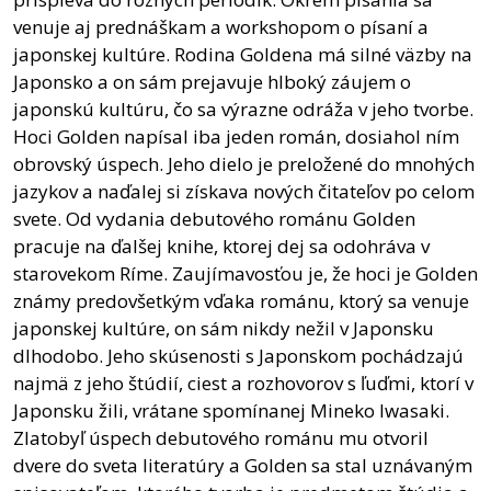
venuje aj prednáškam a workshopom o písaní a
japonskej kultúre. Rodina Goldena má silné väzby na
Japonsko a on sám prejavuje hlboký záujem o
japonskú kultúru, čo sa výrazne odráža v jeho tvorbe.
Hoci Golden napísal iba jeden román, dosiahol ním
obrovský úspech. Jeho dielo je preložené do mnohých
jazykov a naďalej si získava nových čitateľov po celom
svete. Od vydania debutového románu Golden
pracuje na ďalšej knihe, ktorej dej sa odohráva v
starovekom Ríme. Zaujímavosťou je, že hoci je Golden
známy predovšetkým vďaka románu, ktorý sa venuje
japonskej kultúre, on sám nikdy nežil v Japonsku
dlhodobo. Jeho skúsenosti s Japonskom pochádzajú
najmä z jeho štúdií, ciest a rozhovorov s ľuďmi, ktorí v
Japonsku žili, vrátane spomínanej Mineko Iwasaki.
Zlatobyľ úspech debutového románu mu otvoril
dvere do sveta literatúry a Golden sa stal uznávaným