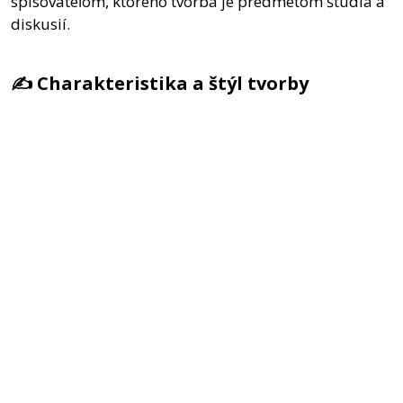
spisovateľom, ktorého tvorba je predmetom štúdia a
diskusií.
✍️ Charakteristika a štýl tvorby