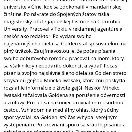
univerzite v Číne, kde sa zdokonalil v mandarínskej
čínštine. Po návrate do Spojených štátov získal
magisterský titul z japonskej histórie na Columbia
University. Pracoval v Tokiu v reklamnej agentúre a
neskôr ako redaktor. Po vydaní svojho
najznámejšieho diela sa Golden stal spisovateľom na
plný úväzok. Zaujímavosťou je, že počas písania
svojho debutového románu pracoval na inom, ktorý
sa však nikdy nepodarilo dokončiť a vydať. Počas
písania svojho najslávnejšieho diela sa Golden stretol
s bývalou gejšou Mineko Iwasaki, ktorá mu poskytla
rozsiahle informácie o živote gejší. Neskôr Mineko
Iwasaki zažalovala Goldena za porušenie dôvernosti
a zmluvy. Prípad sa nakoniec urovnal mimosúdnou
cestou. Vzhľadom na mediálny ohlas, ktorý súdny
spor vyvolal, sa Golden istý čas vyhýbal verejným
vystúpeniam. Po urovnaní sporu sa vrátil k písaniu a
prispieva do rôznych periodík. Okrem písania sa