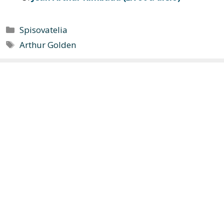
Kategórie
Spisovatelia
Značky
Arthur Golden