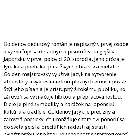
Goldenov debutový román je napísaný v prvej osobe
a vyznačuje sa detailným opisom života gejší v
Japonsku v prvej polovici 20. storočia. Jeho próza je
lyrická a poetická, plná živých obrazov a metafor.
Golden majstrovsky využíva jazyk na vytvorenie
atmosféry a vykreslenie komplexných emócií postáv.
Štýl jeho písania je prístupný širokému publiku, no
zároveň sa vyznačuje hĺbkou a prepracovanosťou.
Dielo je plné symboliky a narážok na japonskú
kultúru a tradície. Goldenov jazyk je precízny a
zároveň poetický, čo umožňuje čitateľovi ponoriť sa
do sveta gejší a precítiť ich radosti aj strasti.
Zvláštnosťou jeho štýlu je schopnosť sprostredkovať