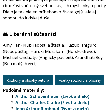
čitateľovi vnútorný svet postáv, ich myšlienky a pocity.
Dielo je tak nielen príbehom o živote gejší, ale aj
sondou do ľudskej duše.
👥 Literárni súčasníci
Amy Tan (Klub radosti a šťastia), Kazuo Ishiguro
(Neodpúšťaj), Haruki Murakami (Nórske drevo),
Michael Ondaatje (Anglický pacient), Arundhati Roy
(Boh malých vecí)
Rozbory a obsahy autora
Všetky rozbory a obsahy
Podobné materiály:
Arthur Schopenhauer (život a dielo)
Arthur Charles Clarke (život a dielo)
Jean Arthur Rimbaud (život a dielo)