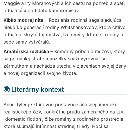
Maggie a Iry Moranových a ich cestu na pohreb a späť,
odhaľujúci podstatu kompromisov.
Klbko modrej nite
– Rozsiahla rodinná sága sledujúca
niekoľko generácií rodiny Whitshankovcov, ktorá citlivo
odhaľuje skryté tajomstvá, lži a mýty, ktoré si rodiny o
sebe samy vytvárajú.
Amatérska rozlúčka
– Komorný príbeh o mužovi, ktorý
sa po náhlej strate manželky snaží vyrovnať so
zármutkom a nachádza útechu v zjaveniach svojej ženy
a novej organizácii svojho života.
🌍 Literárny kontext
Anne Tyler je kľúčovou postavou súčasnej americkej
realistickej prózy, konkrétne prúdu zameraného na tzv.
„domestic fiction“, čiže romány z rodinného prostredia,
ktoré skúmajú intímnosť strednej triedy. Hoci sa