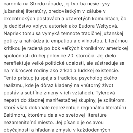
narodila na Stredozápade, jej tvorba nesie rysy
južanskej literatúry, predovšetkým v záľube v
excentrických postavách a uzavretých komunitách, čo
je dedičstvo vplyvu autoriek ako Eudora Weltyová.
Napriek tomu sa vymyká temnote tradičnej južanskej
gotiky a nahrádza ju empatiou a civilnosťou. Literárnou
kritikou je radená po bok veľkých kronikárov americkej
spoločnosti druhej polovice 20. storočia. Jej dielo
nereflektuje veľké politické udalosti, ale sústreďuje sa
na mikrosvet rodiny ako zrkadla ľudskej existencie.
Tento prístup ju spája s tradíciou psychologického
realizmu, kde je dôraz kladený na vnútorný život
postáv a subtílne zmeny v ich vzťahoch. Tylerová
nepatrí do žiadnej manifestačnej skupiny, je solitérom,
ktorý však dokonale reprezentuje regionálnu literatúru
Baltimoru, ktorému dala vo svetovej literatúre
nezameniteľné miesto. Jej písanie je oslavou
obyčajnosti a hľadania zmyslu v každodenných