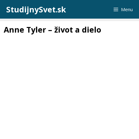
Preskočiť
StudijnySvet.sk
Menu
na
obsah
Anne Tyler – život a dielo