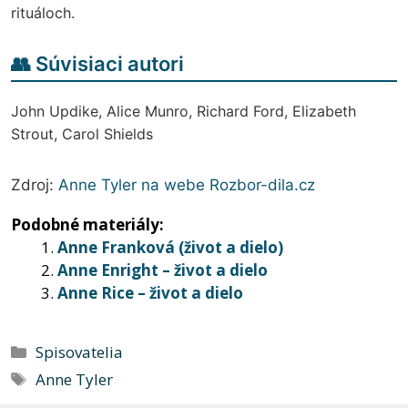
rituáloch.
👥 Súvisiaci autori
John Updike, Alice Munro, Richard Ford, Elizabeth
Strout, Carol Shields
Zdroj:
Anne Tyler na webe Rozbor-dila.cz
Podobné materiály:
Anne Franková (život a dielo)
Anne Enright – život a dielo
Anne Rice – život a dielo
Kategórie
Spisovatelia
Značky
Anne Tyler