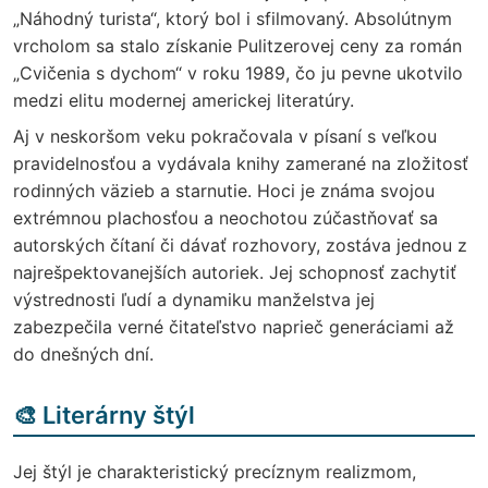
„Náhodný turista“, ktorý bol i sfilmovaný. Absolútnym
vrcholom sa stalo získanie Pulitzerovej ceny za román
„Cvičenia s dychom“ v roku 1989, čo ju pevne ukotvilo
medzi elitu modernej americkej literatúry.
Aj v neskoršom veku pokračovala v písaní s veľkou
pravidelnosťou a vydávala knihy zamerané na zložitosť
rodinných väzieb a starnutie. Hoci je známa svojou
extrémnou plachosťou a neochotou zúčastňovať sa
autorských čítaní či dávať rozhovory, zostáva jednou z
najrešpektovanejších autoriek. Jej schopnosť zachytiť
výstrednosti ľudí a dynamiku manželstva jej
zabezpečila verné čitateľstvo naprieč generáciami až
do dnešných dní.
🎨 Literárny štýl
Jej štýl je charakteristický precíznym realizmom,