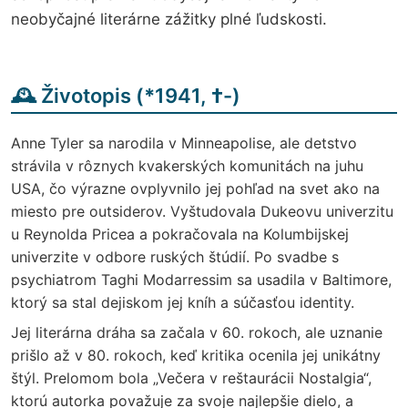
neobyčajné literárne zážitky plné ľudskosti.
🕰️ Životopis (
*
1941,
†
-)
Anne Tyler sa narodila v Minneapolise, ale detstvo
strávila v rôznych kvakerských komunitách na juhu
USA, čo výrazne ovplyvnilo jej pohľad na svet ako na
miesto pre outsiderov. Vyštudovala Dukeovu univerzitu
u Reynolda Pricea a pokračovala na Kolumbijskej
univerzite v odbore ruských štúdií. Po svadbe s
psychiatrom Taghi Modarressim sa usadila v Baltimore,
ktorý sa stal dejiskom jej kníh a súčasťou identity.
Jej literárna dráha sa začala v 60. rokoch, ale uznanie
prišlo až v 80. rokoch, keď kritika ocenila jej unikátny
štýl. Prelomom bola „Večera v reštaurácii Nostalgia“,
ktorú autorka považuje za svoje najlepšie dielo, a