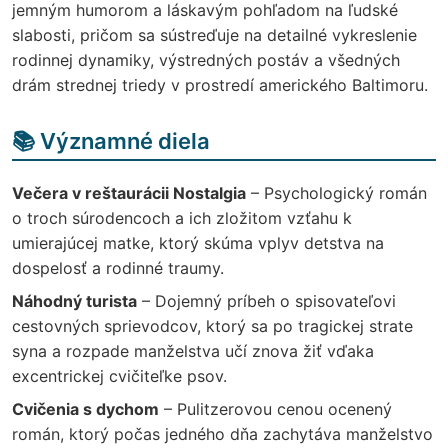
jemným humorom a láskavým pohľadom na ľudské
slabosti, pričom sa sústreďuje na detailné vykreslenie
rodinnej dynamiky, výstredných postáv a všedných
drám strednej triedy v prostredí amerického Baltimoru.
📚 Významné diela
Večera v reštaurácii Nostalgia
– Psychologický román
o troch súrodencoch a ich zložitom vzťahu k
umierajúcej matke, ktorý skúma vplyv detstva na
dospelosť a rodinné traumy.
Náhodný turista
– Dojemný príbeh o spisovateľovi
cestovných sprievodcov, ktorý sa po tragickej strate
syna a rozpade manželstva učí znova žiť vďaka
excentrickej cvičiteľke psov.
Cvičenia s dychom
– Pulitzerovou cenou ocenený
román, ktorý počas jedného dňa zachytáva manželstvo