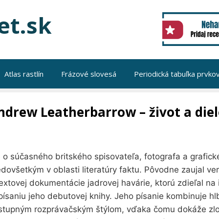
et.sk
Atlas rastlín
Frázové slovesá
Periodická tabuľka prvko
ndrew Leatherbarrow – život a die
 o súčasného britského spisovateľa, fotografa a grafické
dovšetkým v oblasti literatúry faktu. Pôvodne zaujal ve
extovej dokumentácie jadrovej havárie, ktorú zdieľal na 
písaniu jeho debutovej knihy. Jeho písanie kombinuje hl
ístupným rozprávačským štýlom, vďaka čomu dokáže zložit