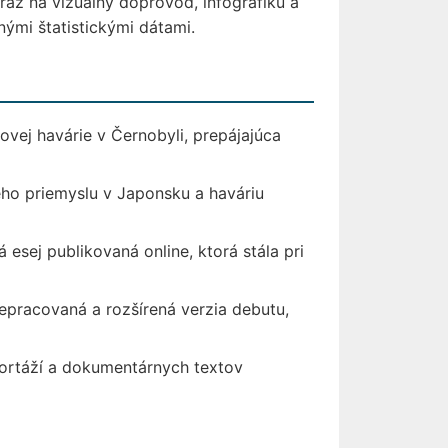
ôraz na vizuálny doprovod, infografiku a
nými štatistickými dátami.
ovej havárie v Černobyli, prepájajúca
ého priemyslu v Japonsku a haváriu
 esej publikovaná online, ktorá stála pri
epracovaná a rozšírená verzia debutu,
portáží a dokumentárnych textov