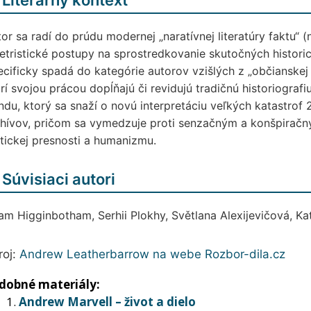
 Literárny kontext
or sa radí do prúdu modernej „naratívnej literatúry faktu“ (
etristické postupy na sprostredkovanie skutočných histori
cificky spadá do kategórie autorov vzišlých z „občianskej 
rí svojou prácou dopĺňajú či revidujú tradičnú historiograf
ndu, ktorý sa snaží o novú interpretáciu veľkých katastrof 
chívov, pričom sa vymedzuje proti senzačným a konšpiračn
tickej presnosti a humanizmu.
 Súvisiaci autori
m Higginbotham, Serhii Plokhy, Světlana Alexijevičová, Ka
roj:
Andrew Leatherbarrow na webe Rozbor-dila.cz
dobné materiály:
Andrew Marvell – život a dielo