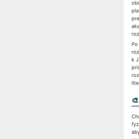
obr
pla
pre
ak
roz
Po 
roz
k J
pri
roz
lit
🎨
Cha
fyz
aby