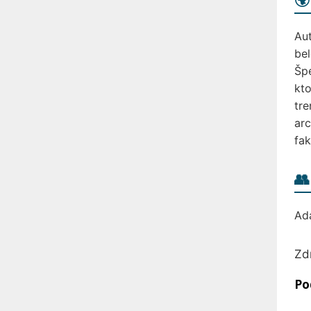
🌍
Aut
bel
Špe
kto
tre
ar
fak
👥
Ada
Zd
Po