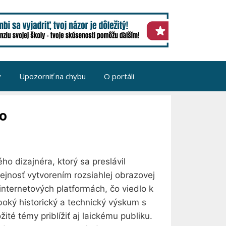
v
Upozorniť na chybu
O portáli
lo
ho dizajnéra, ktorý sa preslávil
rejnosť vytvorením rozsiahlej obrazovej
internetových platformách, čo viedlo k
boký historický a technický výskum s
é témy priblížiť aj laickému publiku.