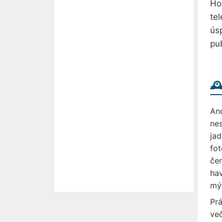
Ho
tel
úsp
pu
🕰
And
nes
jad
fot
čer
hav
mý
Prá
več