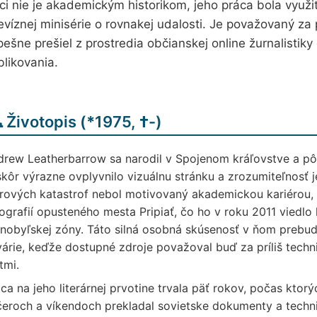
ci nie je akademickým historikom, jeho práca bola využi
evíznej minisérie o rovnakej udalosti. Je považovaný za
ešne prešiel z prostredia občianskej online žurnalistik
blikovania.
️ Životopis (
*
1975,
†
-)
rew Leatherbarrow sa narodil v Spojenom kráľovstve a pôvo
kôr výrazne ovplyvnilo vizuálnu stránku a zrozumiteľnosť j
rových katastrof nebol motivovaný akademickou kariérou, a
ografií opusteného mesta Pripiať, čo ho v roku 2011 viedlo
nobyľskej zóny. Táto silná osobná skúsenosť v ňom prebud
árie, keďže dostupné zdroje považoval buď za príliš techn
tmi.
ca na jeho literárnej prvotine trvala päť rokov, počas ktor
eroch a víkendoch prekladal sovietske dokumenty a techn