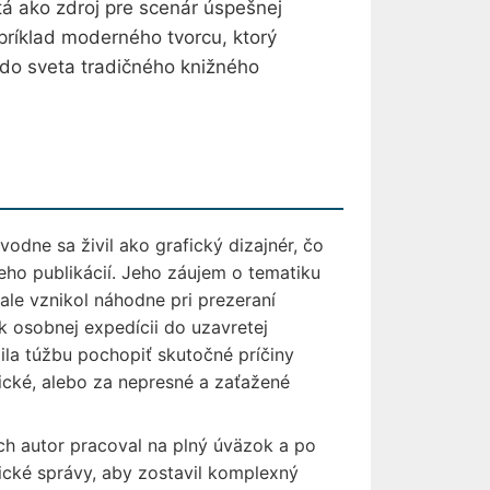
tá ako zdroj pre scenár úspešnej
 príklad moderného tvorcu, ktorý
y do sveta tradičného knižného
dne sa živil ako grafický dizajnér, čo
eho publikácií. Jeho záujem o tematiku
le vznikol náhodne pri prezeraní
 k osobnej expedícii do uzavretej
ila túžbu pochopiť skutočné príčiny
ické, alebo za nepresné a zaťažené
ých autor pracoval na plný úväzok a po
ické správy, aby zostavil komplexný