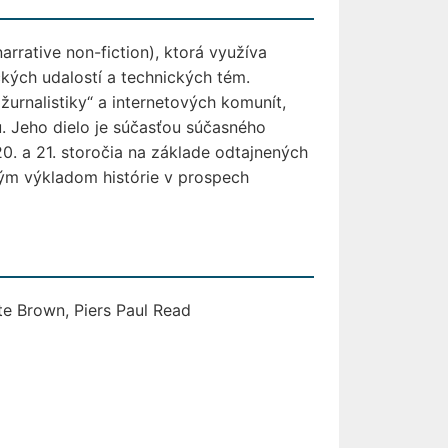
narrative non-fiction), ktorá využíva
ckých udalostí a technických tém.
žurnalistiky“ a internetových komunít,
iu. Jeho dielo je súčasťou súčasného
20. a 21. storočia na základe odtajnených
ým výkladom histórie v prospech
te Brown, Piers Paul Read