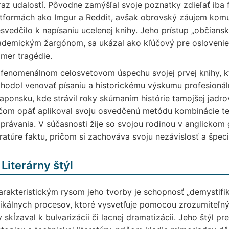
az udalostí. Pôvodne zamýšľal svoje poznatky zdieľať iba f
tformách ako Imgur a Reddit, avšak obrovský záujem komuni
svedčilo k napísaniu ucelenej knihy. Jeho prístup „občianske
ademickým žargónom, sa ukázal ako kľúčový pre oslovenie 
mer tragédie.
fenomenálnom celosvetovom úspechu svojej prvej knihy, kto
hodol venovať písaniu a historickému výskumu profesionáln
aponsku, kde strávil roky skúmaním histórie tamojšej jadro
čom opäť aplikoval svoju osvedčenú metódu kombinácie tec
právania. V súčasnosti žije so svojou rodinou v anglickom 
eratúre faktu, pričom si zachováva svoju nezávislosť a špecifi
 Literárny štýl
rakteristickým rysom jeho tvorby je schopnosť „demystifik
ikálnych procesov, ktoré vysvetľuje pomocou zrozumiteľnýc
 skĺzaval k bulvarizácii či lacnej dramatizácii. Jeho štýl pre