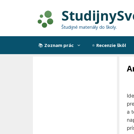
Preskočiť
StudijnySv
na
obsah
Študijné materiály do školy.
📚
Zoznam prác
⭐
Recenzie škôl
A
Ide
pre
a t
na
pr