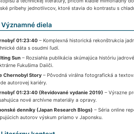
topisu a technickej literatúry, pričom kladie mimoriadny d
ské príbehy jednotlivcov, ktoré stavia do kontrastu s chlad
 Významné diela
rnobyľ 01:23:40
– Komplexná historická rekonštrukcia jadr
hnické dáta s osudmi ľudí.
lting Sun
– Rozsiahla publikácia skúmajúca históriu jadrov
ktrárne Fukušima Daiiči.
e Chernobyl Story
– Pôvodná virálna fotografická a textová
de autorovej kariéry.
rnobyľ 01:23:40 (Revidované vydanie 2019)
– Výrazne pr
ahujúca nové archívne materiály a opravy.
ponské denníky (Japan Research Blogs)
– Séria online re
pujúcich autorov výskum priamo v Japonsku.