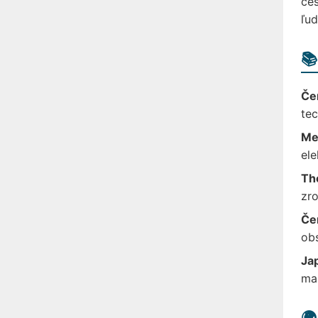
ces
ľud
📚
Če
tec
Me
ele
Th
zro
Če
obs
Ja
ma