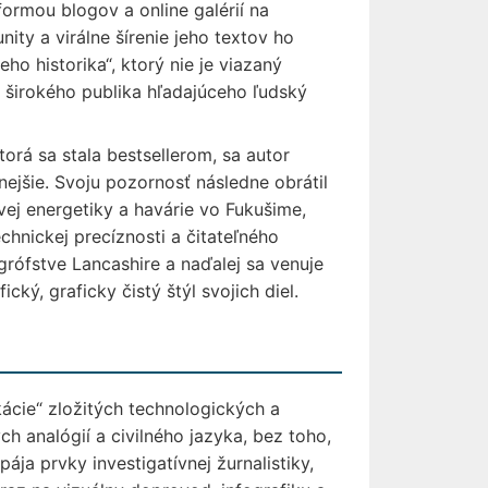
ormou blogov a online galérií na
ty a virálne šírenie jeho textov ho
ho historika“, ktorý nie je viazaný
širokého publika hľadajúceho ľudský
rá sa stala bestsellerom, sa autor
ejšie. Svoju pozornosť následne obrátil
vej energetiky a havárie vo Fukušime,
hnickej precíznosti a čitateľného
grófstve Lancashire a naďalej sa venuje
cký, graficky čistý štýl svojich diel.
ácie“ zložitých technologických a
h analógií a civilného jazyka, bez toho,
pája prvky investigatívnej žurnalistiky,