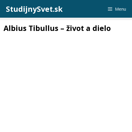
Preskočiť
StudijnySvet.sk
Menu
na
obsah
Albius Tibullus – život a dielo