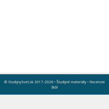
© StudijnySvet.sk 2017-2026 •
Študijné materiály
•
Recenzie
škôl