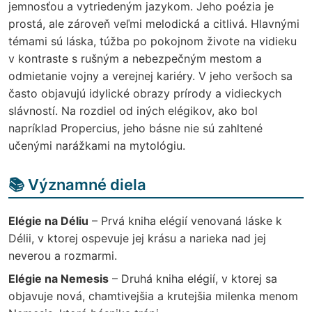
jemnosťou a vytriedeným jazykom. Jeho poézia je
prostá, ale zároveň veľmi melodická a citlivá. Hlavnými
témami sú láska, túžba po pokojnom živote na vidieku
v kontraste s rušným a nebezpečným mestom a
odmietanie vojny a verejnej kariéry. V jeho veršoch sa
často objavujú idylické obrazy prírody a vidieckych
slávností. Na rozdiel od iných elégikov, ako bol
napríklad Propercius, jeho básne nie sú zahltené
učenými narážkami na mytológiu.
📚 Významné diela
Elégie na Déliu
– Prvá kniha elégií venovaná láske k
Délii, v ktorej ospevuje jej krásu a narieka nad jej
neverou a rozmarmi.
Elégie na Nemesis
– Druhá kniha elégií, v ktorej sa
objavuje nová, chamtivejšia a krutejšia milenka menom