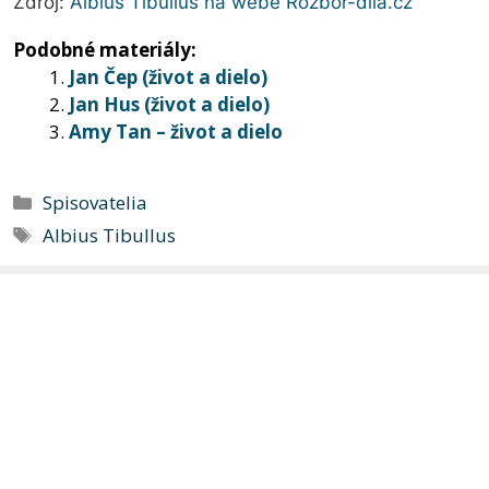
Zdroj:
Albius Tibullus na webe Rozbor-dila.cz
Podobné materiály:
Jan Čep (život a dielo)
Jan Hus (život a dielo)
Amy Tan – život a dielo
Kategórie
Spisovatelia
Značky
Albius Tibullus