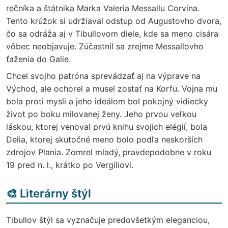
rečníka a štátnika Marka Valeria Messallu Corvina.
Tento krúžok si udržiaval odstup od Augustovho dvora,
čo sa odráža aj v Tibullovom diele, kde sa meno cisára
vôbec neobjavuje. Zúčastnil sa zrejme Messallovho
ťaženia do Galie.
Chcel svojho patróna sprevádzať aj na výprave na
Východ, ale ochorel a musel zostať na Korfu. Vojna mu
bola proti mysli a jeho ideálom bol pokojný vidiecky
život po boku milovanej ženy. Jeho prvou veľkou
láskou, ktorej venoval prvú knihu svojich elégií, bola
Delia, ktorej skutočné meno bolo podľa neskorších
zdrojov Plania. Zomrel mladý, pravdepodobne v roku
19 pred n. l., krátko po Vergíliovi.
🎨 Literárny štýl
Tibullov štýl sa vyznačuje predovšetkým eleganciou,