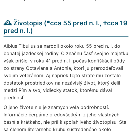
🕰️ Životopis (
*
cca 55 pred n. l.,
†
cca 19
pred n. l.)
Albius Tibullus sa narodil okolo roku 55 pred n. l. do
bohatej jazdeckej rodiny. O značnú časť svojho majetku
však prišiel v roku 41 pred n. l. počas konfiškácií pôdy
zo strany Octaviana a Antonia, ktorí ju prerozdeľovali
svojim veteránom. Aj napriek tejto strate mu zostalo
dostatok prostriedkov na nezávislý život, ktorý delil
medzi Rím a svoj vidiecky statok, ktorému dával
prednosť.
O jeho živote nie je známych veľa podrobností.
Informácie čerpáme predovšetkým z jeho vlastných
básní a krátkeho, nie príliš spoľahlivého životopisu. Stal
sa členom literárneho kruhu sústredeného okolo