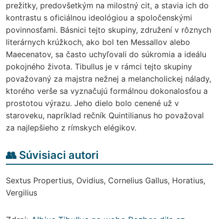
prežitky, predovšetkým na milostný cit, a stavia ich do
kontrastu s oficiálnou ideológiou a spoločenskými
povinnosťami. Básnici tejto skupiny, združení v rôznych
literárnych krúžkoch, ako bol ten Messallov alebo
Maecenatov, sa často uchyľovali do súkromia a ideálu
pokojného života. Tibullus je v rámci tejto skupiny
považovaný za majstra nežnej a melancholickej nálady,
ktorého verše sa vyznačujú formálnou dokonalosťou a
prostotou výrazu. Jeho dielo bolo cenené už v
staroveku, napríklad rečník Quintilianus ho považoval
za najlepšieho z rímskych elégikov.
👥 Súvisiaci autori
Sextus Propertius, Ovidius, Cornelius Gallus, Horatius,
Vergilius