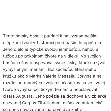
Tento rímsky básnik patriaci k najvýznamnejším
elégikom tvoril v 1. storočí pred naším letopočtom.
Jeho dielo je typické svojou jemnosťou, nehou a
túžbou po pokojnom živote na vidieku. Vo svojich
básňach často ospevoval svoje lásky, ktoré nazýval
vymyslenými menami. Bol súčasťou literárneho
krúžku okolo Marka Valeria Messallu Corvina a na
rozdiel od mnohých svojich súčasníkov sa vo svojej
tvorbe vyhýbal politickým témam a neoslavoval
cisára Augusta. Jeho poézia sa dochovala v zbierke
nazvanej Corpus Tibullianum, avšak za autentické
sú dnes považované iba prvé dve knihy.