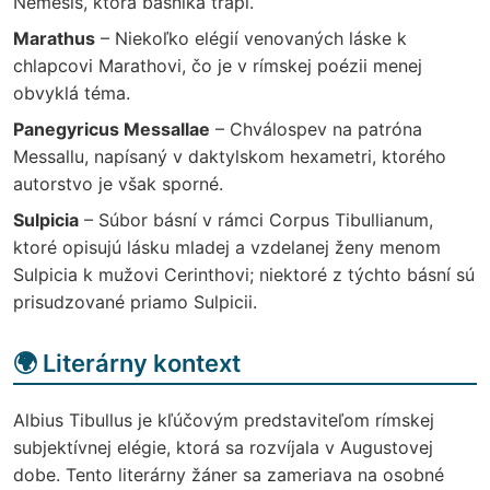
Nemesis, ktorá básnika trápi.
Marathus
– Niekoľko elégií venovaných láske k
chlapcovi Marathovi, čo je v rímskej poézii menej
obvyklá téma.
Panegyricus Messallae
– Chválospev na patróna
Messallu, napísaný v daktylskom hexametri, ktorého
autorstvo je však sporné.
Sulpicia
– Súbor básní v rámci Corpus Tibullianum,
ktoré opisujú lásku mladej a vzdelanej ženy menom
Sulpicia k mužovi Cerinthovi; niektoré z týchto básní sú
prisudzované priamo Sulpicii.
🌍 Literárny kontext
Albius Tibullus je kľúčovým predstaviteľom rímskej
subjektívnej elégie, ktorá sa rozvíjala v Augustovej
dobe. Tento literárny žáner sa zameriava na osobné