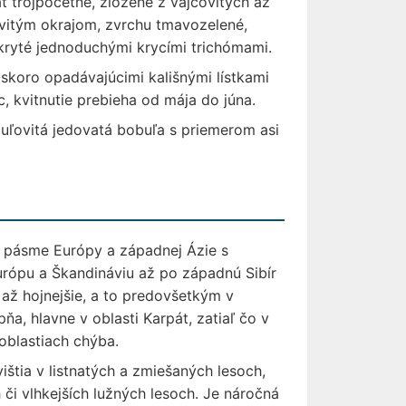
át trojpočetné, zložené z vajcovitých až
ovitým okrajom, zvrchu tmavozelené,
okryté jednoduchými krycími trichómami.
skoro opadávajúcimi kališnými lístkami
, kvitnutie prebieha od mája do júna.
uľovitá jedovatá bobuľa s priemerom asi
 pásme Európy a západnej Ázie s
Európu a Škandináviu až po západnú Sibír
 až hojnejšie, a to predovšetkým v
a, hlavne v oblasti Karpát, zatiaľ čo v
oblastiach chýba.
vištia v listnatých a zmiešaných lesoch,
či vlhkejších lužných lesoch. Je náročná