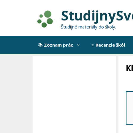
Preskočiť
StudijnySv
na
obsah
Študijné materiály do školy.
📚
Zoznam prác
⭐
Recenzie škôl
K