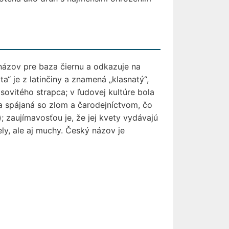
názov pre baza čiernu a odkazuje na
a“ je z latinčiny a znamená „klasnatý“,
ovitého strapca; v ľudovej kultúre bola
sa spájaná so zlom a čarodejníctvom, čo
 zaujímavosťou je, že jej kvety vydávajú
ely, ale aj muchy. Český názov je