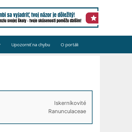
v
Upozorniť na chybu
O portáli
Iskerníkovité
Ranunculaceae