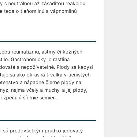
y s neutrálnou až zásaditou reakciou.
e teda o tieňomilnú a vápnomilnú
liečbu reumatizmu, astmy či kožných
tilo. Gastronomicky je rastlina
edovaté a nepožívateľné. Plody sa kedysi
tuje sa ako okrasná trvalka v tienistých
vetenstvo a nápadné čierne plody na
yz, najmä včely a muchy, a jej plody,
ezpečujú šírenie semien.
ti sú predovšetkým prudko jedovatý