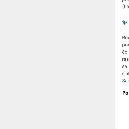
(Le
✨ 
Rod
pod
čo 
ras
sa 
sla
Sam
Po