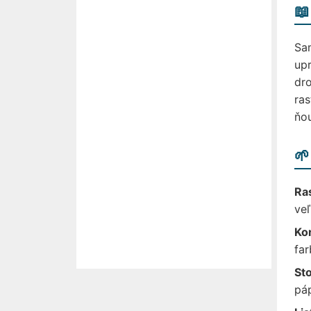
📖
Sam
upr
dro
ras
ňou
🌱
Ra
ve
Ko
far
St
páp