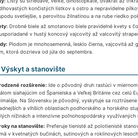
ty:
Listy sú striedavé, veľké, dlhostopkaté, dvakrát až trikr
lhovastých končistých lístkov s ostro a nepravidelne pílk
podu svetlejšie, s perovitou žilnatinou a na rube riedko p
ety:
Drobné biele až smotanovo biele pravidelné kvety s čo
usporiadané v hustý koncový vajcovitý až valcovitý strapec
dy:
Plodom je mnohosemenná, lesklo čierna, vajcovitá až g
m, ktorá dozrieva od júla do septembra.
 Výskyt a stanovište
rodzené rozšírenie:
Ide o pôvodný druh rastúci v miernom
álom siahajúcim od Španielska a Veľkej Británie cez celú 
imaláje. Na Slovensku je pôvodný, vyskytuje sa roztrúsene
adnejších a vlhších oblastiach podhorského a horského stupň
lých nížinách a intenzívne poľnohospodársky využívaných 
roky na stanovište:
Preferuje tienisté až polotienisté stano
mä v kvetnatých bučinách, sutinových a roklinových lesoch 