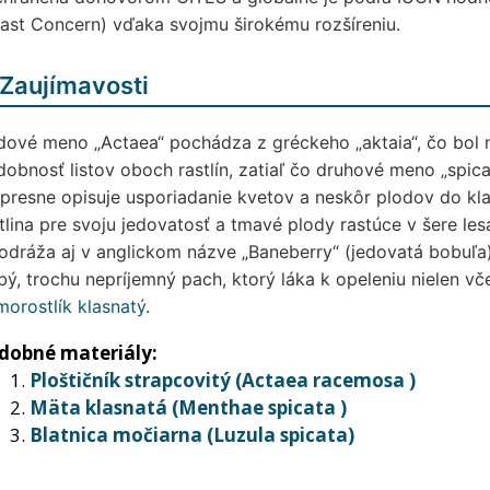
ast Concern) vďaka svojmu širokému rozšíreniu.
Zaujímavosti
ové meno „Actaea“ pochádza z gréckeho „aktaia“, čo bol 
obnosť listov oboch rastlín, zatiaľ čo druhové meno „spicat
presne opisuje usporiadanie kvetov a neskôr plodov do klas
tlina pre svoju jedovatosť a tmavé plody rastúce v šere le
odráža aj v anglickom názve „Baneberry“ (jedovatá bobuľa);
bý, trochu nepríjemný pach, ktorý láka k opeleniu nielen vč
orostlík klasnatý
.
dobné materiály:
Ploštičník strapcovitý (Actaea racemosa )
Mäta klasnatá (Menthae spicata )
Blatnica močiarna (Luzula spicata)