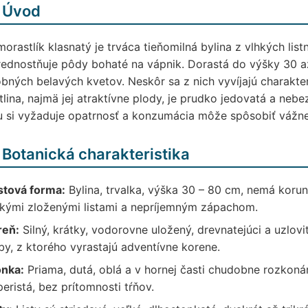
 Úvod
orastlík klasnatý je trváca tieňomilná bylina z vlhkých lis
ednostňuje pôdy bohaté na vápnik. Dorastá do výšky 30 až
bných belavých kvetov. Neskôr sa z nich vyvíjajú charakteri
tlina, najmä jej atraktívne plody, je prudko jedovatá a neb
 si vyžaduje opatrnosť a konzumácia môže spôsobiť vážne
 Botanická charakteristika
stová forma:
Bylina, trvalka, výška 30 – 80 cm, nemá korunu
ľkými zloženými listami a nepríjemným zápachom.
reň:
Silný, krátky, vodorovne uložený, drevnatejúci a uzlo
by, z ktorého vyrastajú adventívne korene.
onka:
Priama, dutá, oblá a v hornej časti chudobne rozkonáre
eristá, bez prítomnosti tŕňov.