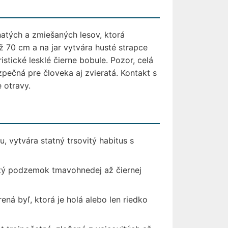
tnatých a zmiešaných lesov, ktorá
 70 cm a na jar vytvára husté strapce
stické lesklé čierne bobule. Pozor, celá
ezpečná pre človeka aj zvieratá. Kontakt s
 otravy.
, vytvára statný trsovitý habitus s
vitý podzemok tmavohnedej až čiernej
ná byľ, ktorá je holá alebo len riedko