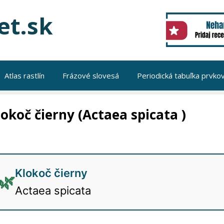
et.sk
Atlas rastlín
Frázové slovesá
Periodická tabuľka prvko
lokoč čierny (Actaea spicata )
Klokoč čierny
🌿
Actaea spicata