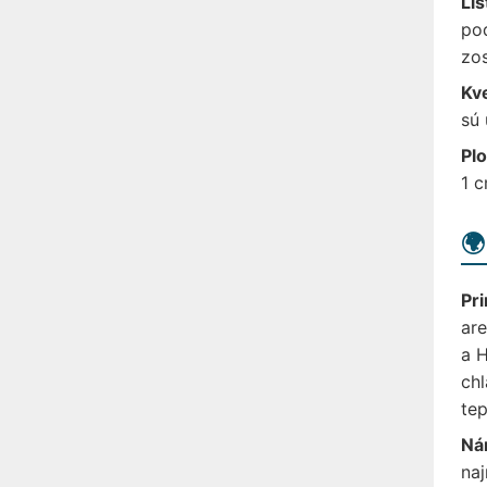
Lis
pod
zos
Kv
sú 
Plo
1 c
🌍
Pri
are
a H
chl
tep
Ná
naj