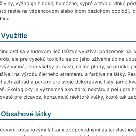
živiny, vyžaduje hlboké, humózne, kypré a trvalo vlhké pôd
to rastie na vápencovom alebo inom bázickom podloží, id
tlinu.
 Využitie
inulosti sa v ľudovom liečiteľstve využíval podzemok na 
rôb, ale pre vysokú toxicitu sa od jeho užívania úplne upus
významná, lebo všetky jej časti, najmä plody, sú prudko j
žívali na výrobu čierneho atramentu a farbiva na látky. Pes
tiach záhrad a parkov pre svoje dekoratívne listy, jarné k
eň. Ekologicky je významná ako zdroj nektáru a peľu pre hm
ovaté pre cicavce, konzumujú niektoré vtáky, ktoré tak zab
 Obsahové látky
účovými obsahovými látkami zodpovednými za jej vlastnos