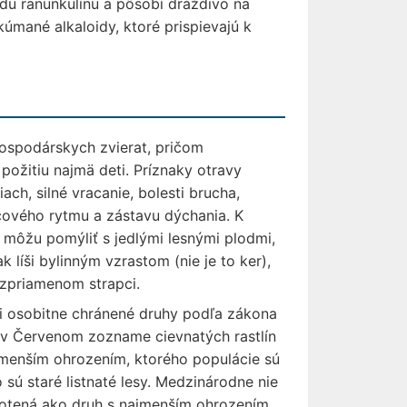
du ranunkulínu a pôsobí dráždivo na
kúmané alkaloidy, ktoré prispievajú k
 hospodárskych zvierat, pričom
požitiu najmä deti. Príznaky otravy
ach, silné vracanie, bolesti brucha,
cového rytmu a zástavu dýchania. K
 môžu pomýliť s jedlými lesnými plodmi,
 líši bylinným vzrastom (nie je to ker),
vzpriamenom strapci.
i osobitne chránené druhy podľa zákona
á v Červenom zozname cievnatých rastlín
ajmenším ohrozením, ktorého populácie sú
ú staré listnaté lesy. Medzinárodne nie
otená ako druh s najmenším ohrozením