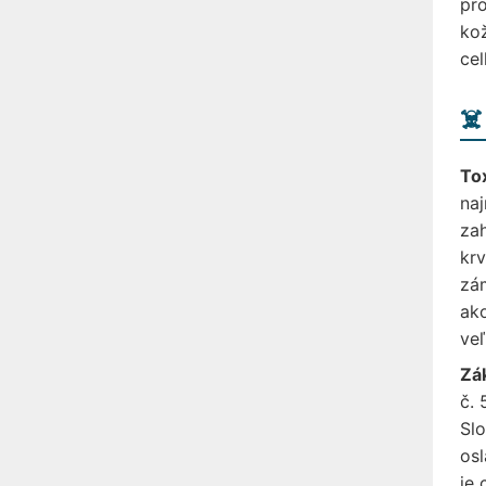
pro
kož
cel
☠️
Tox
naj
zah
krv
zám
ako
veľ
Zá
č. 
Slo
osl
je