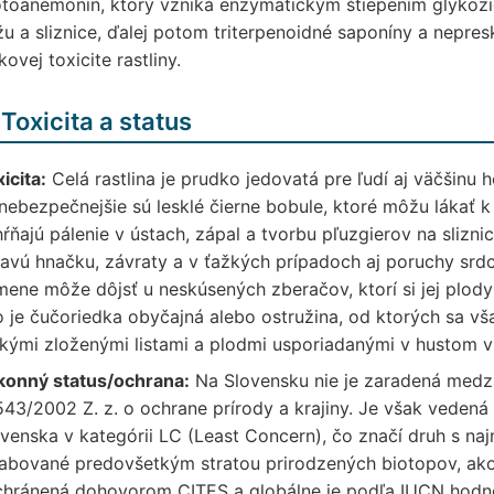
toanemonín, ktorý vzniká enzymatickým štiepením glykozi
u a sliznice, ďalej potom triterpenoidné saponíny a nepres
kovej toxicite rastliny.
 Toxicita a status
icita:
Celá rastlina je prudko jedovatá pre ľudí aj väčšinu
nebezpečnejšie sú lesklé čierne bobule, ktoré môžu lákať k 
ŕňajú pálenie v ústach, zápal a tvorbu pľuzgierov na sliznici
avú hnačku, závraty a v ťažkých prípadoch aj poruchy srd
ene môže dôjsť u neskúsených zberačov, ktorí si jej plody
 je čučoriedka obyčajná alebo ostružina, od ktorých sa však
kými zloženými listami a plodmi usporiadanými v hustom 
konný status/ochrana:
Na Slovensku nie je zaradená medz
543/2002 Z. z. o ochrane prírody a krajiny. Je však veden
venska v kategórii LC (Least Concern), čo značí druh s n
abované predovšetkým stratou prirodzených biotopov, ako s
 chránená dohovorom CITES a globálne je podľa IUCN hodn