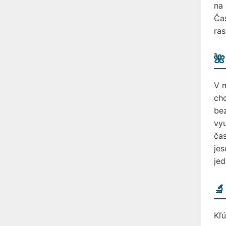
na 
Čas
ras
🌺
V m
cho
bez
vyu
čas
jes
jed
🔬
Kľ