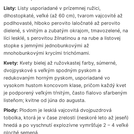
Listy:
Listy usporiadané v prízemnej ružici,
dlhostopkaté, veľké (až 60 cm), tvarom vajcovité až
podlhovasté, hlboko perovito laločnaté až perovito
dielené, s vlnitým a zubatým okrajom, tmavozelené, na
líci lesklé, s perovitou žilnatinou a na rube a listovej
stopke s jemnými jednobunkovými až
mnohobunkovými krycími trichómami.
Kvety:
Kvety bielej až ružovkastej farby, súmerné,
dvojpyskové s veľkým spodným pyskom a
redukovaným horným pyskom, usporiadané vo
vysokom hustom koncovom klase, pričom každý kvet
je podporený veľkým tŕnitým, často fialovo sfarbeným
listeňom; kvitne od júna do augusta.
Plody:
Plodom je lesklá vajcovitá dvojpuzdrová
tobolka, ktorá je v čase zrelosti (neskoré leto až jeseň)
hnedá a po vyschnutí explozívne vymršťuje 2 – 4 veľké
ploché semená.