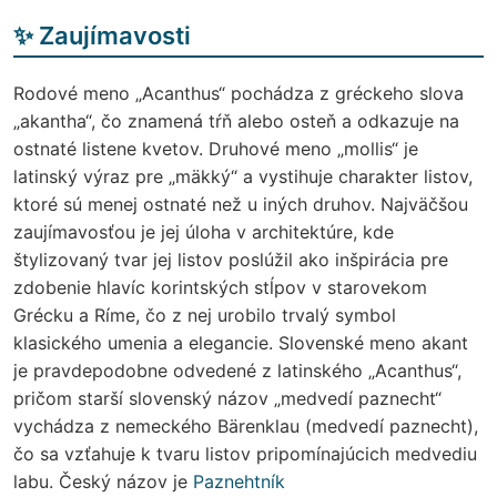
✨ Zaujímavosti
Rodové meno „Acanthus“ pochádza z gréckeho slova
„akantha“, čo znamená tŕň alebo osteň a odkazuje na
ostnaté listene kvetov. Druhové meno „mollis“ je
latinský výraz pre „mäkký“ a vystihuje charakter listov,
ktoré sú menej ostnaté než u iných druhov. Najväčšou
zaujímavosťou je jej úloha v architektúre, kde
štylizovaný tvar jej listov poslúžil ako inšpirácia pre
zdobenie hlavíc korintských stĺpov v starovekom
Grécku a Ríme, čo z nej urobilo trvalý symbol
klasického umenia a elegancie. Slovenské meno akant
je pravdepodobne odvedené z latinského „Acanthus“,
pričom starší slovenský názov „medvedí paznecht“
vychádza z nemeckého Bärenklau (medvedí paznecht),
čo sa vzťahuje k tvaru listov pripomínajúcich medvediu
labu. Český názov je
Paznehtník