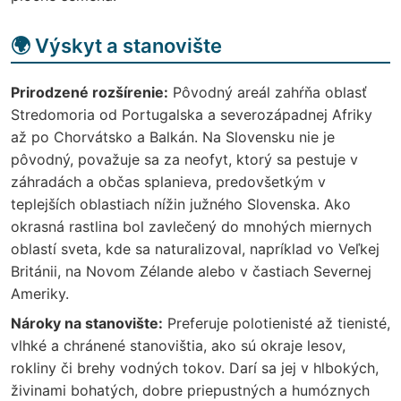
🌍 Výskyt a stanovište
Prirodzené rozšírenie:
Pôvodný areál zahŕňa oblasť
Stredomoria od Portugalska a severozápadnej Afriky
až po Chorvátsko a Balkán. Na Slovensku nie je
pôvodný, považuje sa za neofyt, ktorý sa pestuje v
záhradách a občas splanieva, predovšetkým v
teplejších oblastiach nížin južného Slovenska. Ako
okrasná rastlina bol zavlečený do mnohých miernych
oblastí sveta, kde sa naturalizoval, napríklad vo Veľkej
Británii, na Novom Zélande alebo v častiach Severnej
Ameriky.
Nároky na stanovište:
Preferuje polotienisté až tienisté,
vlhké a chránené stanovištia, ako sú okraje lesov,
rokliny či brehy vodných tokov. Darí sa jej v hlbokých,
živinami bohatých, dobre priepustných a humóznych