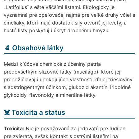
„Latifolius“ s ešte väčšími listami. Ekologicky je
významná pre opeľovače, najmä pre veľké druhy včiel a
čmeliaky, ktorí majú dostatok sily otvoriť jej kvety, a
husté listy poskytujú úkryt drobnému hmyzu.
🔬 Obsahové látky
Medzi kľúčové chemické zlúčeniny patria
predovšetkým slizovité látky (mucilágo), ktoré jej
prepožičiavajú upokojujúce vlastnosti, ďalej triesloviny
s adstringentným účinkom, glukozid akantín, iridoidné
glykozidy, flavonoidy a minerálne látky.
☠️ Toxicita a status
Toxicita:
Nie je považovaná za jedovatú pre ľudí ani
pre zvieratá, avšak kontakt s ostrými listeňmi na