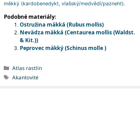
měkký (kardobenedykt, vlašský/medvědí/pazneht)
.
Podobné materiály:
Ostružina mäkká (Rubus mollis)
Nevädza mäkká (Centaurea mollis (Waldst.
& Kit.))
Peprovec mäkký (Schinus molle )
Kategórie
Atlas rastlín
Značky
Akantovité