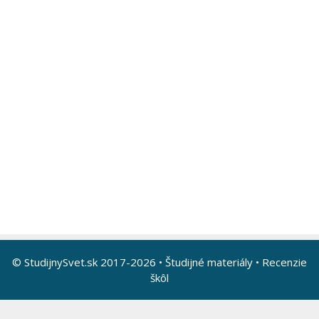
© StudijnySvet.sk 2017-2026 •
Študijné materiály
•
Recenzie
škôl