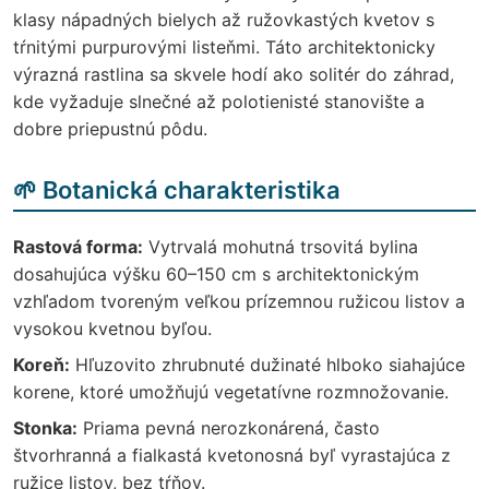
klasy nápadných bielych až ružovkastých kvetov s
tŕnitými purpurovými listeňmi. Táto architektonicky
výrazná rastlina sa skvele hodí ako solitér do záhrad,
kde vyžaduje slnečné až polotienisté stanovište a
dobre priepustnú pôdu.
🌱 Botanická charakteristika
Rastová forma:
Vytrvalá mohutná trsovitá bylina
dosahujúca výšku 60–150 cm s architektonickým
vzhľadom tvoreným veľkou prízemnou ružicou listov a
vysokou kvetnou byľou.
Koreň:
Hľuzovito zhrubnuté dužinaté hlboko siahajúce
korene, ktoré umožňujú vegetatívne rozmnožovanie.
Stonka:
Priama pevná nerozkonárená, často
štvorhranná a fialkastá kvetonosná byľ vyrastajúca z
ružice listov, bez tŕňov.