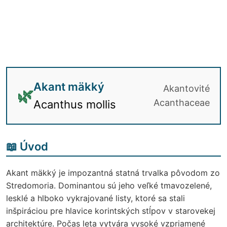
Akant mäkký
Akantovité
🌿
Acanthaceae
Acanthus mollis
📖 Úvod
Akant mäkký je impozantná statná trvalka pôvodom zo
Stredomoria. Dominantou sú jeho veľké tmavozelené,
lesklé a hlboko vykrajované listy, ktoré sa stali
inšpiráciou pre hlavice korintských stĺpov v starovekej
architektúre. Počas leta vytvára vysoké vzpriamené