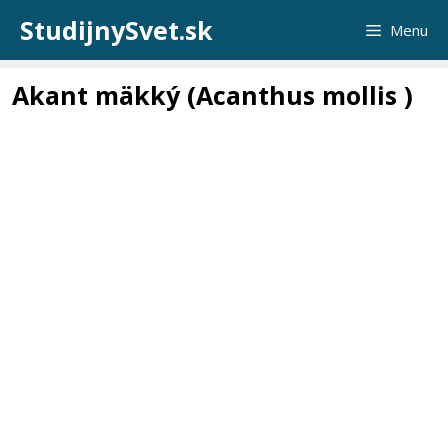
Preskočiť
StudijnySvet.sk
Menu
na
obsah
Akant mäkký (Acanthus mollis )