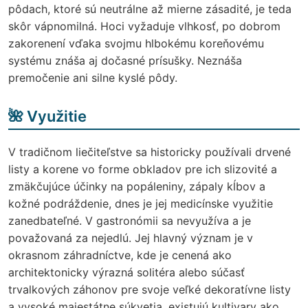
pôdach, ktoré sú neutrálne až mierne zásadité, je teda
skôr vápnomilná. Hoci vyžaduje vlhkosť, po dobrom
zakorenení vďaka svojmu hlbokému koreňovému
systému znáša aj dočasné prísušky. Neznáša
premočenie ani silne kyslé pôdy.
🌺 Využitie
V tradičnom liečiteľstve sa historicky používali drvené
listy a korene vo forme obkladov pre ich slizovité a
zmäkčujúce účinky na popáleniny, zápaly kĺbov a
kožné podráždenie, dnes je jej medicínske využitie
zanedbateľné. V gastronómii sa nevyužíva a je
považovaná za nejedlú. Jej hlavný význam je v
okrasnom záhradníctve, kde je cenená ako
architektonicky výrazná solitéra alebo súčasť
trvalkových záhonov pre svoje veľké dekoratívne listy
a vysoké majestátne súkvetia, existujú kultivary ako