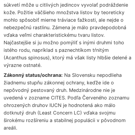
súkvetí môže u citlivých jedincov vyvolať podráždenie
kože. Požitie väčšieho množstva listov by teoreticky
mohlo spôsobiť mierne tráviace ťažkosti, ale nejde o
nebezpečnú rastlinu. Zámena je málo pravdepodobná
vďaka veľmi charakteristickému tvaru listov.
Najčastejšie si ju možno pomýliť s inými druhmi toho
istého rodu, napríklad s paznechtíkom tŕnitým
(Acanthus spinosus), ktorý má však listy hlbšie delené a
výrazne ostnaté.
Zákonný status/ochrana:
Na Slovensku nepodlieha
žiadnemu stupňu zákonnej ochrany, keďže ide o
nepôvodný pestovaný druh. Medzinárodne nie je
uvedená v zozname CITES. Podľa Červeného zoznamu
ohrozených druhov IUCN je hodnotená ako málo
dotknutý druh (Least Concern LC) vďaka svojmu
širokému rozšíreniu a stabilnej populácii v pôvodnom
areáli.